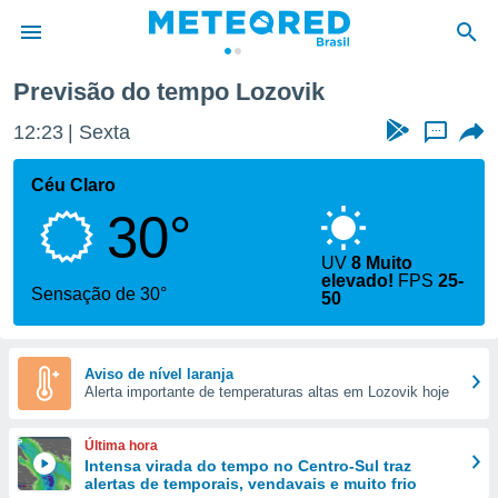
Previsão do tempo Lozovik
de
12:23
Sexta
...
 da
tempo.com)
Céu Claro
do por
30°
is para
e as
 fornecidas
UV
8 Muito
elevado!
FPS
25-
 qualidade.
Sensação de 30°
50
r a este
s das
opções:
Aviso de nível laranja
ookies e
Alerta importante de temperaturas altas em Lozovik hoje
 forma
Última hora
e digital
Intensa virada do tempo no Centro-Sul traz
da,
alertas de temporais, vendavais e muito frio