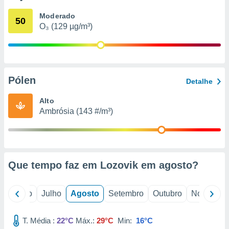
conteúdos.
Moderado
50
O₃ (129 µg/m³)
ção
ão através
de
,
 e
Pólen
Detalhe
dos,
Alto
publicidade
Ambrósia (143 #/m³)
s, estudos
a e
mento de
ossos 1199
Que tempo faz em Lozovik em
agosto
?
eiros
o
Junho
Julho
Agosto
Setembro
Outubro
Novembro
T. Média :
22°C
Máx.:
29°C
Min:
16°C