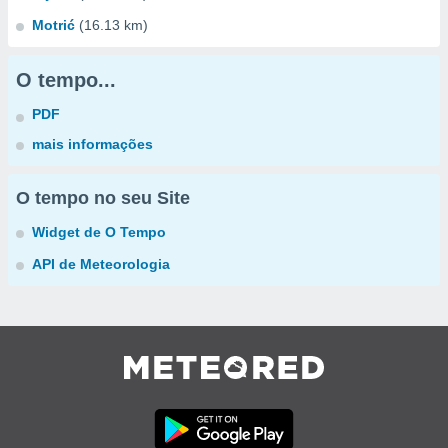
Motrić
(16.13 km)
O tempo...
PDF
mais informações
O tempo no seu Site
Widget de O Tempo
API de Meteorologia