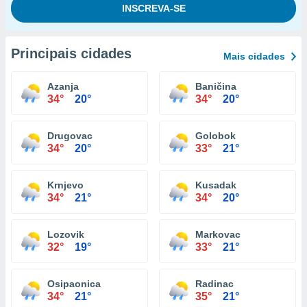
Principais cidades
Mais cidades
Azanja
Baničina
34°
20°
34°
20°
Drugovac
Golobok
34°
20°
33°
21°
Krnjevo
Kusadak
34°
21°
34°
20°
Lozovik
Markovac
32°
19°
33°
21°
Osipaonica
Radinac
34°
21°
35°
21°