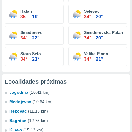
Ratari
Selevac
35°
19°
34°
20°
Smederevo
Smederevska Palanka
34°
22°
34°
20°
Staro Selo
Velika Plana
34°
21°
34°
21°
Localidades próximas
Jagodina
(10.41 km)
Medojevac
(10.64 km)
Rekovac
(11.13 km)
Bagrdan
(12.75 km)
Kijevo
(15.12 km)