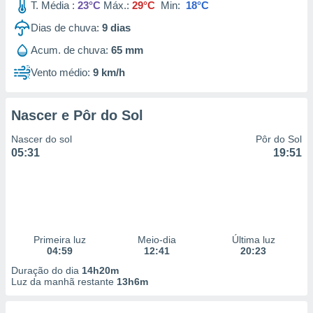
T. Média :
23°C
Máx.:
29°C
Min:
18°C
Dias de chuva:
9
dias
Acum. de chuva:
65 mm
Vento médio:
9 km/h
Nascer e Pôr do Sol
Nascer do sol
Pôr do Sol
05:31
19:51
Primeira luz
Meio-dia
Última luz
04:59
12:41
20:23
Duração do dia
14h20m
Luz da manhã restante
13h6m