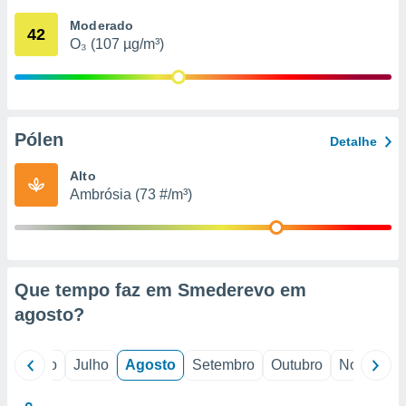
conteúdos.
Moderado
42
O₃ (107 µg/m³)
ção
ão através
de
,
 e
Pólen
Detalhe
dos,
Alto
publicidade
Ambrósia (73 #/m³)
s, estudos
a e
mento de
ossos 1199
Que tempo faz em Smederevo em
eiros
agosto
?
o
Junho
Julho
Agosto
Setembro
Outubro
Novembro