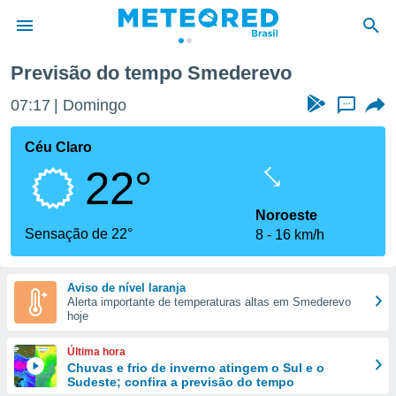
Previsão do tempo Smederevo
de
07:17
Domingo
...
 da
tempo.com)
Céu Claro
do por
22°
is para
e as
 fornecidas
Noroeste
 qualidade.
Sensação de 22°
8
16 km/h
r a este
s das
opções:
Aviso de nível laranja
Alerta importante de temperaturas altas em Smederevo
ookies e
hoje
 forma
Última hora
e digital
Chuvas e frio de inverno atingem o Sul e o
Sudeste; confira a previsão do tempo
da,