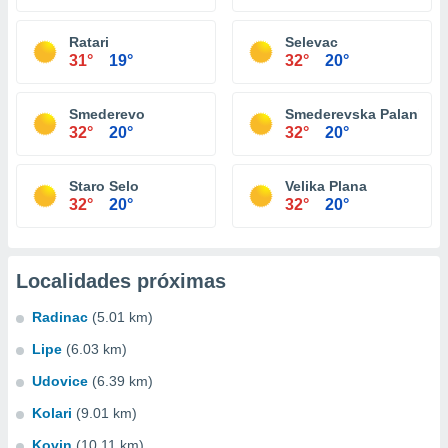
Ratari
Selevac
31°
19°
32°
20°
Smederevo
Smederevska Palanka
32°
20°
32°
20°
Staro Selo
Velika Plana
32°
20°
32°
20°
Localidades próximas
Radinac
(5.01 km)
Lipe
(6.03 km)
Udovice
(6.39 km)
Kolari
(9.01 km)
Kovin
(10.11 km)