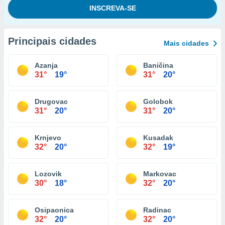
Principais cidades
Mais cidades
Azanja
Baničina
31°
19°
31°
20°
Drugovac
Golobok
31°
20°
31°
20°
Krnjevo
Kusadak
32°
20°
32°
19°
Lozovik
Markovac
30°
18°
32°
20°
Osipaonica
Radinac
32°
20°
32°
20°