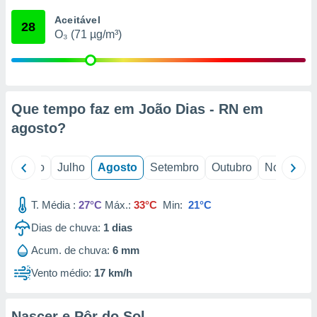
conteúdos.
Aceitável
28
O₃ (71 µg/m³)
ção
ão através
de
,
 e
Que tempo faz em João Dias - RN em
agosto
?
dos,
publicidade
s, estudos
o
Junho
Julho
Agosto
Setembro
Outubro
Novembro
a e
mento de
T. Média :
27°C
Máx.:
33°C
Min:
21°C
ossos 1199
Dias de chuva:
1
dias
eiros
Acum. de chuva:
6 mm
Vento médio:
17 km/h
Nascer e Pôr do Sol