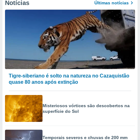
Notícias
Últimas notícias
Tigre-siberiano é solto na natureza no Cazaquistão
quase 80 anos após extinção
Misteriosos vórtices são descobertos na
superfície do Sol
Temporais severos e chuvas de 200 mm