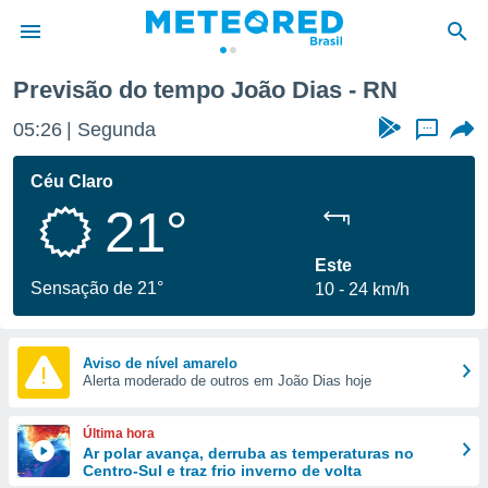
Previsão do tempo João Dias - RN
de
05:26
Segunda
...
 da
tempo.com)
Céu Claro
do por
21°
is para
e as
 fornecidas
Este
 qualidade.
Sensação de 21°
10
24 km/h
r a este
s das
opções:
Aviso de nível amarelo
Alerta moderado de outros em João Dias hoje
ookies e
 forma
Última hora
e digital
Ar polar avança, derruba as temperaturas no
Centro-Sul e traz frio inverno de volta
da,