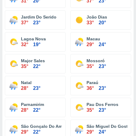
31°
20°
37°
23°
Jardim Do Serido
João Dias
37°
23°
33°
20°
Lagoa Nova
Macau
32°
19°
29°
24°
Major Sales
Mossoró
35°
22°
35°
23°
Natal
Paraú
28°
23°
36°
23°
Parnamirim
Pau Dos Ferros
28°
22°
35°
23°
São Gonçalo Do Amarante
São Miguel Do Gostoso
29°
22°
29°
24°