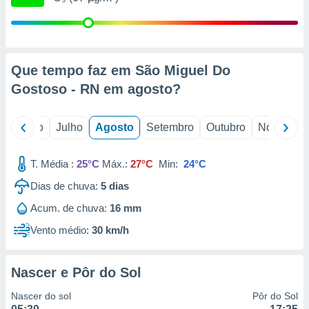
conteúdos.
ção
ão através
Que tempo faz em São Miguel Do
de
Gostoso - RN em
agosto
?
,
 e
o
Junho
Julho
Agosto
Setembro
Outubro
Novembro
dos,
publicidade
s, estudos
T. Média :
25°C
Máx.:
27°C
Min:
24°C
a e
mento de
Dias de chuva:
5
dias
Acum. de chuva:
16 mm
ossos 1199
eiros
Vento médio:
30 km/h
Nascer e Pôr do Sol
Nascer do sol
Pôr do Sol