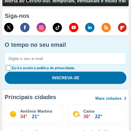
Alerta ao Centro-Sul: temporais, vendavais e muito frio
Siga-nos
O tempo no seu email
Eu li e aceito a política de privacidade.
Principais cidades
Mais cidades
Antônio Martins
Caico
34°
21°
36°
22°