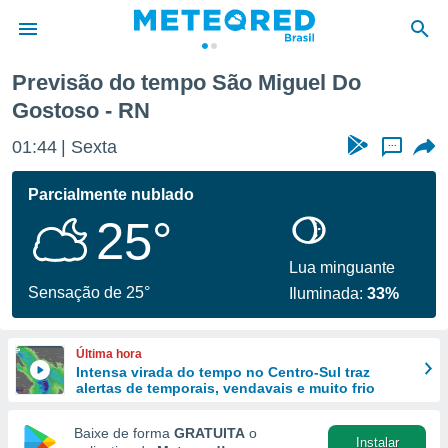
Previsão do tempo São Miguel Do
Gostoso - RN
de
 da
01:44
Sexta
...
tempo.com)
do por
Parcialmente nublado
is para
e as
25°
 fornecidas
 qualidade.
Lua minguante
r a este
Sensação de 25°
s das
Iluminada:
33%
opções:
ookies e
Última hora
 forma
Intensa virada do tempo no Centro-Sul traz
alertas de temporais, vendavais e muito frio
e digital
Baixe de forma
GRATUITA
o
da,
Instalar