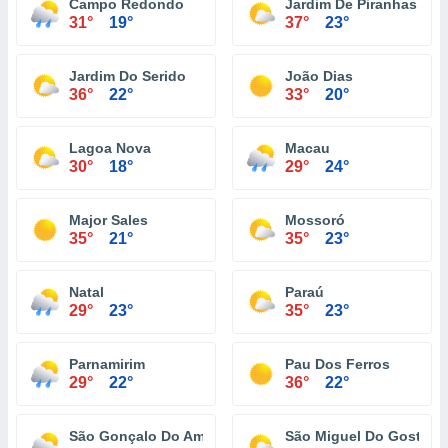
Campo Redondo
Jardim De Piranhas
31°
19°
37°
23°
Jardim Do Serido
João Dias
36°
22°
33°
20°
Lagoa Nova
Macau
30°
18°
29°
24°
Major Sales
Mossoró
35°
21°
35°
23°
Natal
Paraú
29°
23°
35°
23°
Parnamirim
Pau Dos Ferros
29°
22°
36°
22°
São Gonçalo Do Amarante
São Miguel Do Gostoso