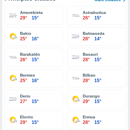
Amorebieta
Astrabudua
29°
15°
26°
15°
Bakio
Balmaseda
25°
16°
28°
14°
Barakaldo
Basauri
26°
15°
28°
15°
Bermeo
Bilbao
25°
16°
28°
15°
Derio
Durango
27°
15°
29°
15°
Elorrio
Ermua
29°
15°
28°
15°