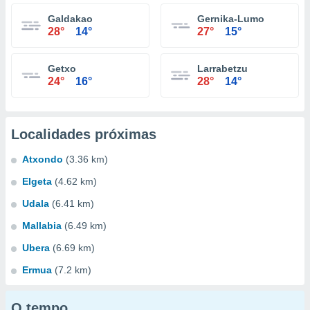
Galdakao
Gernika-Lumo
28°
14°
27°
15°
Getxo
Larrabetzu
24°
16°
28°
14°
Localidades próximas
Atxondo
(3.36 km)
Elgeta
(4.62 km)
Udala
(6.41 km)
Mallabia
(6.49 km)
Ubera
(6.69 km)
Ermua
(7.2 km)
O tempo...