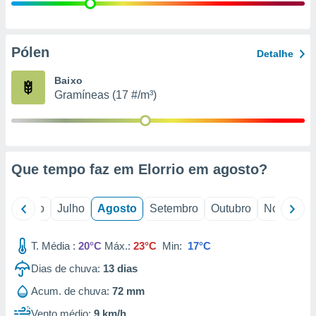
conteúdos.
ção
Pólen
Detalhe
ão através
de
Baixo
,
Gramíneas (17 #/m³)
 e
dos,
publicidade
s, estudos
Que tempo faz em Elorrio em
agosto
?
a e
mento de
o
Junho
Julho
Agosto
Setembro
Outubro
Novembro
ossos 1199
eiros
T. Média :
20°C
Máx.:
23°C
Min:
17°C
Dias de chuva:
13
dias
Acum. de chuva:
72 mm
Vento médio:
9 km/h