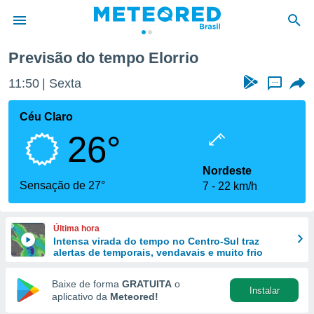
Previsão do tempo Elorrio
de
11:50
Sexta
...
 da
tempo.com)
Céu Claro
do por
26°
is para
e as
 fornecidas
Nordeste
 qualidade.
Sensação de 27°
7
22 km/h
r a este
s das
opções:
Última hora
Intensa virada do tempo no Centro-Sul traz
ookies e
alertas de temporais, vendavais e muito frio
 forma
Baixe de forma
GRATUITA
o
Instalar
e digital
aplicativo da
Meteored!
da,