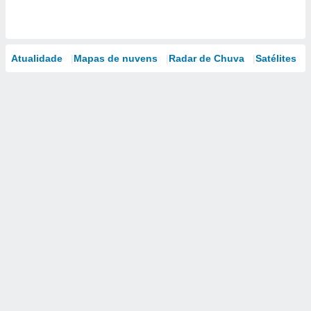
Atualidade
Mapas de nuvens
Radar de Chuva
Satélites