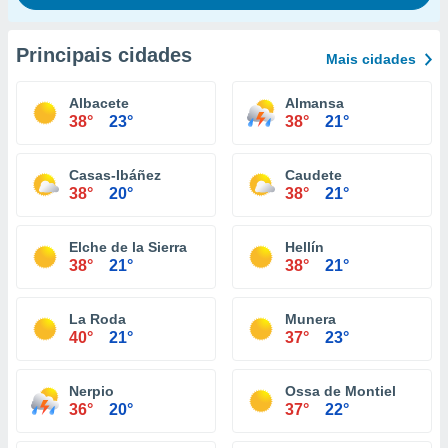
Principais cidades
Mais cidades
Albacete
Almansa
38°
23°
38°
21°
Casas-Ibáñez
Caudete
38°
20°
38°
21°
Elche de la Sierra
Hellín
38°
21°
38°
21°
La Roda
Munera
40°
21°
37°
23°
Nerpio
Ossa de Montiel
36°
20°
37°
22°