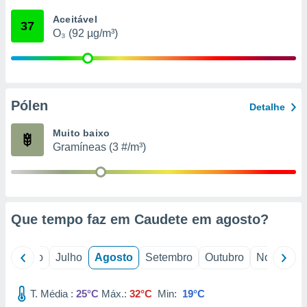
conteúdos.
Aceitável
37
O₃ (92 µg/m³)
ção
ão através
de
,
 e
Pólen
Detalhe
dos,
Muito baixo
publicidade
Gramíneas (3 #/m³)
s, estudos
a e
mento de
ossos 1199
Que tempo faz em Caudete em
agosto
?
eiros
o
Junho
Julho
Agosto
Setembro
Outubro
Novembro
T. Média :
25°C
Máx.:
32°C
Min:
19°C