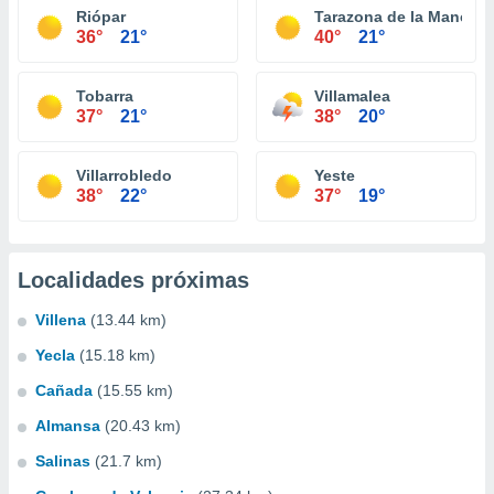
Riópar
Tarazona de la Mancha
36°
21°
40°
21°
Tobarra
Villamalea
37°
21°
38°
20°
Villarrobledo
Yeste
38°
22°
37°
19°
Localidades próximas
Villena
(13.44 km)
Yecla
(15.18 km)
Cañada
(15.55 km)
Almansa
(20.43 km)
Salinas
(21.7 km)