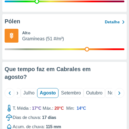
conteúdos.
ção
Pólen
Detalhe
ão através
de
Alto
,
Gramíneas (51 #/m³)
 e
dos,
publicidade
s, estudos
Que tempo faz em Cabrales em
a e
mento de
agosto
?
ossos 1199
o
Junho
Julho
Agosto
Setembro
Outubro
Novembro
eiros
T. Média :
17°C
Máx.:
20°C
Min:
14°C
Dias de chuva:
17
dias
Acum. de chuva:
115 mm