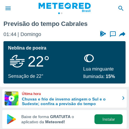
Previsão do tempo Cabrales
de
01:44
Domingo
...
 da
tempo.com)
Neblina de poeira
do por
22°
is para
e as
 fornecidas
Lua minguante
 qualidade.
Sensação de 22°
Iluminada:
15%
r a este
s das
opções:
Última hora
Chuvas e frio de inverno atingem o Sul e o
ookies e
Sudeste; confira a previsão do tempo
 forma
Baixe de forma
GRATUITA
o
Instalar
e digital
aplicativo da
Meteored!
da,