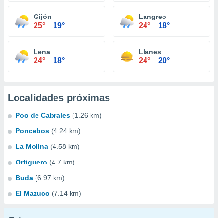
Gijón
Langreo
25°
19°
24°
18°
Lena
Llanes
24°
18°
24°
20°
Localidades próximas
Poo de Cabrales
(1.26 km)
Poncebos
(4.24 km)
La Molina
(4.58 km)
Ortiguero
(4.7 km)
Buda
(6.97 km)
El Mazuco
(7.14 km)