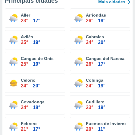
Principais cidades
Mais cidades
Aller
Arriondas
23°
17°
26°
19°
Avilés
Cabrales
25°
19°
24°
20°
Cangas de Onís
Cangas del Narcea
25°
19°
26°
17°
Celorio
Colunga
24°
20°
24°
19°
Covadonga
Cudillero
24°
18°
23°
19°
Febrero
Fuentes de Invierno
21°
17°
20°
11°