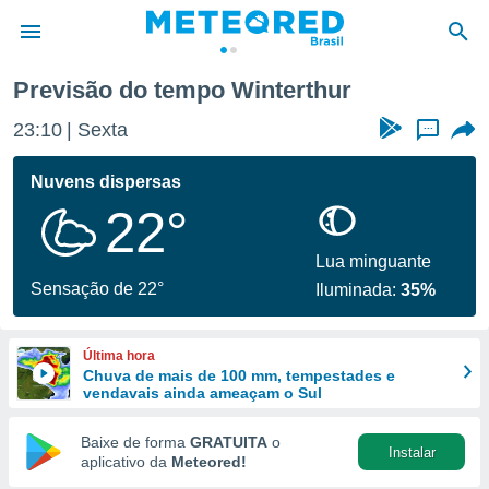
Previsão do tempo Winterthur
de
23:10
Sexta
...
 da
tempo.com)
Nuvens dispersas
do por
22°
is para
e as
 fornecidas
Lua minguante
 qualidade.
Sensação de 22°
Iluminada:
35%
r a este
s das
opções:
Última hora
Chuva de mais de 100 mm, tempestades e
ookies e
vendavais ainda ameaçam o Sul
 forma
Baixe de forma
GRATUITA
o
Instalar
e digital
aplicativo da
Meteored!
da,