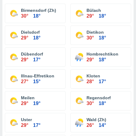
Birmensdorf (Zh)
Bülach
30°
18°
29°
18°
Dielsdorf
Dietikon
29°
18°
30°
18°
Dübendorf
Hombrechtikon
29°
17°
29°
18°
Illnau-Effretikon
Kloten
27°
15°
28°
17°
Meilen
Regensdorf
29°
19°
30°
18°
Uster
Wald (Zh)
29°
17°
26°
14°