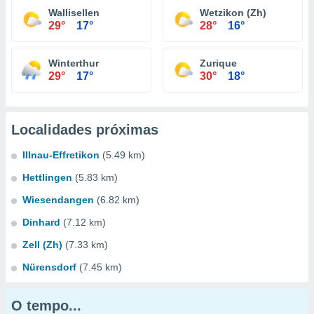
Wallisellen
Wetzikon (Zh)
29°
17°
28°
16°
Winterthur
Zurique
29°
17°
30°
18°
Localidades próximas
Illnau-Effretikon
(5.49 km)
Hettlingen
(5.83 km)
Wiesendangen
(6.82 km)
Dinhard
(7.12 km)
Zell (Zh)
(7.33 km)
Nürensdorf
(7.45 km)
O tempo...