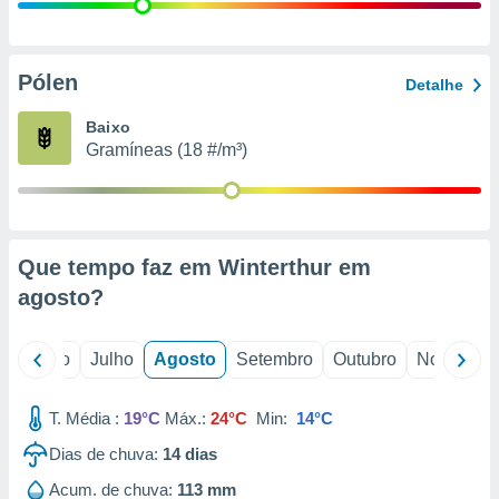
conteúdos.
ção
Pólen
Detalhe
ão através
de
Baixo
,
Gramíneas (18 #/m³)
 e
dos,
publicidade
s, estudos
Que tempo faz em Winterthur em
a e
mento de
agosto
?
ossos 1199
o
Junho
Julho
Agosto
Setembro
Outubro
Novembro
eiros
T. Média :
19°C
Máx.:
24°C
Min:
14°C
Dias de chuva:
14
dias
Acum. de chuva:
113 mm