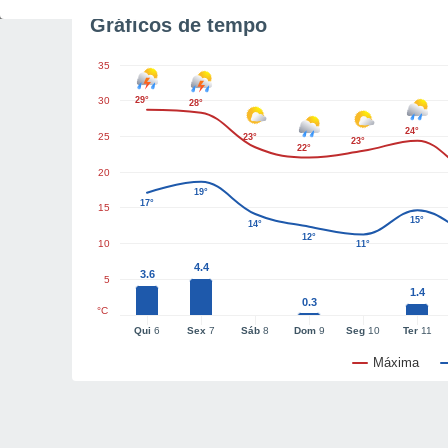
Gráficos de tempo
35
30
29°
28°
24°
25
23°
23°
22°
20
19°
17°
15
15°
14°
12°
10
11°
4.4
3.6
5
1.4
0.3
°C
Qui
6
Sex
7
Sáb
8
Dom
9
Seg
10
Ter
11
Máxima