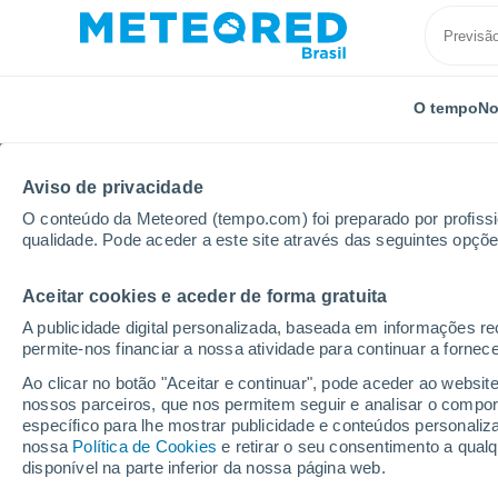
O tempo
No
Aviso de privacidade
O conteúdo da Meteored (tempo.com) foi preparado por profissio
qualidade. Pode aceder a este site através das seguintes opçõe
Aceitar cookies e aceder de forma gratuita
Início
Rússia
Oblast de Smolensk
Vyazma
A publicidade digital personalizada, baseada em informações r
permite-nos financiar a nossa atividade para continuar a fornec
Previsão do tempo Vy
Ao clicar no botão "Aceitar e continuar", pode aceder ao websit
nossos parceiros, que nos permitem seguir e analisar o compo
19:53
Quinta
específico para lhe mostrar publicidade e conteúdos persona
nossa
Política de Cookies
e retirar o seu consentimento a qua
disponível na parte inferior da nossa página web.
Nuvens dispersas