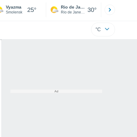
Vyazma
Rio de Janeiro
São Paulo
25°
30°
Smolensk
Rio de Janeiro
São Paulo
°C