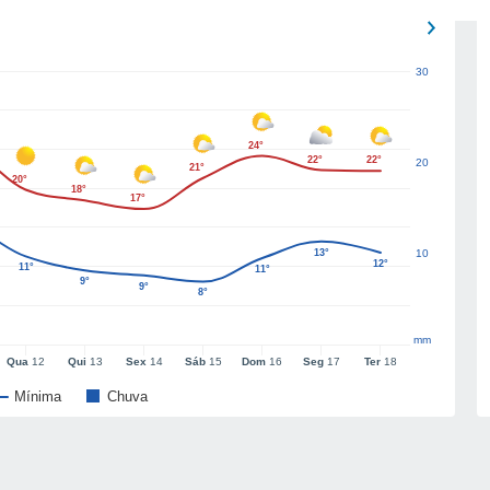
30
24°
22°
22°
20
21°
20°
18°
17°
13°
10
12°
11°
11°
9°
9°
8°
mm
Qua
12
Qui
13
Sex
14
Sáb
15
Dom
16
Seg
17
Ter
18
Mínima
Chuva