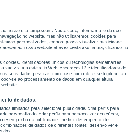
Risco de Tempestades
Amanhã pela tarde
er ao nosso site tempo.com. Neste caso, informamo-lo de que
navegação no website, mas não utilizaremos cookies para
nteúdos personalizados, embora possa visualizar publicidade
e aceder ao nosso website através desta assinatura, clicando no
s cookies, identificadores únicos ou tecnologias semelhantes
 sua visita a este sitio Web, endereços IP e identificadores de
r os seus dados pessoais com base num interesse legítimo, ao
Radar de Chuva
Satélites
Modelos
ou opor-se ao processamento de dados em qualquer altura,
 website.
mento de dados:
omingo
Segunda
Terça
Quarta
dos limitados para selecionar publicidade, criar perfis para
9 Ago.
10 Ago.
11 Ago.
12 Ago.
idade personalizada, criar perfis para personalizar conteúdos,
ir o desempenho da publicidade, medir o desempenho dos
 combinações de dados de diferentes fontes, desenvolver e
eúdos.
50%
70%