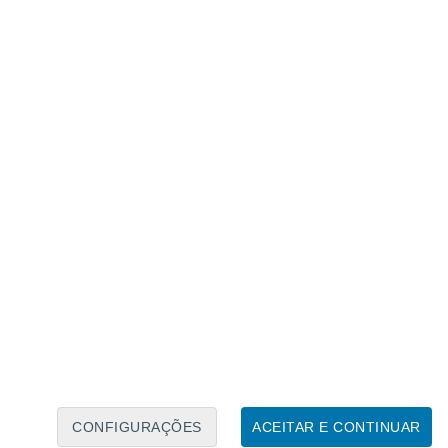
Caléndario Lunar
Seg
Ter
Qua
Qui
Sex
Sáb
Domo
6
7
8
9
10
11
12
13
14
15
16
17
18
19
CONFIGURAÇÕES
ACEITAR E CONTINUAR