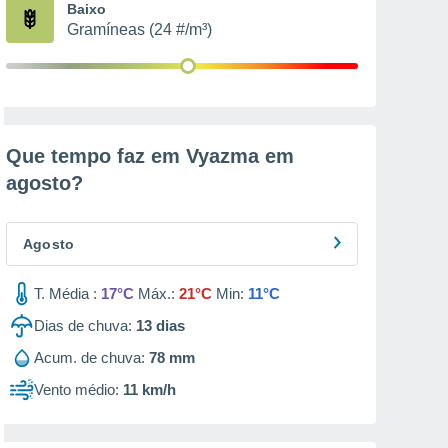
Baixo
Gramíneas (24 #/m³)
Que tempo faz em Vyazma em
agosto
?
Agosto
T. Média :
17°C
Máx.:
21°C
Min:
11°C
Dias de chuva:
13
dias
Acum. de chuva:
78 mm
Vento médio:
11 km/h