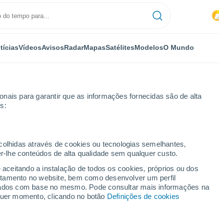
tícias
Vídeos
Avisos
Radar
Mapas
Satélites
Modelos
O Mundo
nais para garantir que as informações fornecidas são de alta
s:
ecolhidas através de cookies ou tecnologias semelhantes,
er-lhe conteúdos de alta qualidade sem qualquer custo.
azma
e aceitando a instalação de todos os cookies, próprios ou dos
rtamento no website, bem como desenvolver um perfil
...
lizados com base no mesmo. Pode consultar mais informações na
lquer momento, clicando no botão
Definições de cookies
Por horas
Céu nublado para as próximas
horas