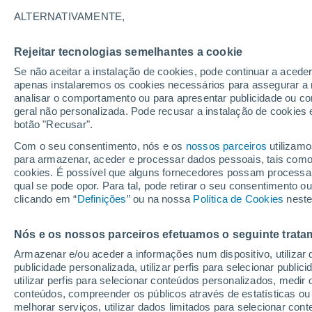
25°
ALTERNATIVAMENTE,
Rejeitar tecnologias semelhantes a cookie
Sudoeste
Se não aceitar a instalação de cookies, pode continuar a aced
Sensação de 26°
3
-
7 km/h
apenas instalaremos os cookies necessários para assegurar a 
analisar o comportamento ou para apresentar publicidade ou co
geral não personalizada. Pode recusar a instalação de cookies 
botão "Recusar".
Última hora
Ciclone bomba se forma nas próximas horas;
Com o seu consentimento, nós e os
nossos parceiros
utilizamo
entenda os riscos para o Sudeste
para armazenar, aceder e processar dados pessoais, tais como a
cookies. É possível que alguns fornecedores possam processa
O Tempo 1 - 7 Dias
Atualidade
Mapas de nuvens
qual se pode opor. Para tal, pode retirar o seu consentimento 
clicando em “
Definições
” ou na nossa
Política de Cookies
neste
Nós e os nossos parceiros efetuamos o seguinte trata
Amanhã
Sábado
D
Hoje
Armazenar e/ou aceder a informações num dispositivo, utilizar da
7 Ago.
8 Ago.
6 Ago.
publicidade personalizada, utilizar perfis para selecionar public
utilizar perfis para selecionar conteúdos personalizados, med
conteúdos, compreender os públicos através de estatísticas ou
melhorar serviços, utilizar dados limitados para selecionar cont
90%
70%