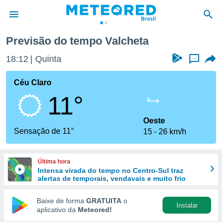
Previsão do tempo Valcheta
de
18:12
Quinta
...
 da
tempo.com)
Céu Claro
do por
11°
is para
e as
 fornecidas
Oeste
 qualidade.
Sensação de 11°
15
26 km/h
r a este
s das
opções:
Última hora
Intensa virada do tempo no Centro-Sul traz
ookies e
alertas de temporais, vendavais e muito frio
 forma
Baixe de forma
GRATUITA
o
Instalar
e digital
aplicativo da
Meteored!
da,