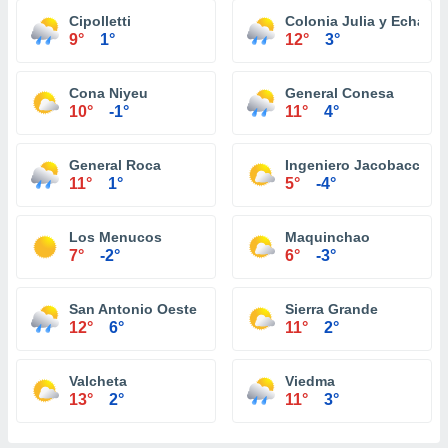
Cipolletti
Colonia Julia y Echarre
9°
1°
12°
3°
Cona Niyeu
General Conesa
10°
-1°
11°
4°
General Roca
Ingeniero Jacobacci
11°
1°
5°
-4°
Los Menucos
Maquinchao
7°
-2°
6°
-3°
San Antonio Oeste
Sierra Grande
12°
6°
11°
2°
Valcheta
Viedma
13°
2°
11°
3°