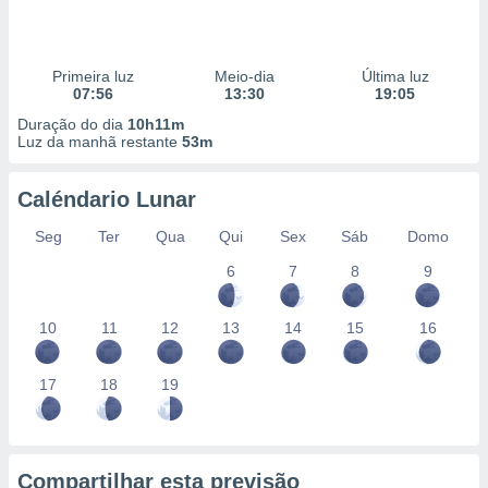
Primeira luz
Meio-dia
Última luz
07:56
13:30
19:05
Duração do dia
10h11m
Luz da manhã restante
53m
Caléndario Lunar
Seg
Ter
Qua
Qui
Sex
Sáb
Domo
6
7
8
9
10
11
12
13
14
15
16
17
18
19
Compartilhar esta previsão