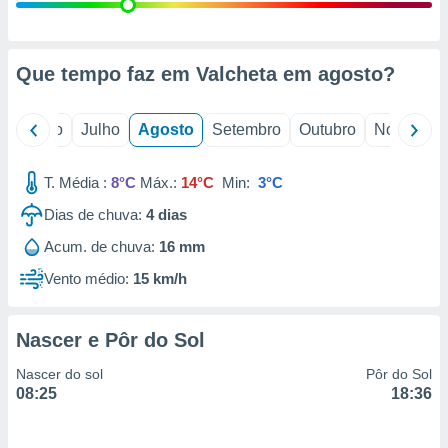
conteúdos.
ção
Que tempo faz em Valcheta em
agosto
?
ão através
de
,
o
Junho
Julho
Agosto
Setembro
Outubro
Novembro
 e
T. Média :
8°C
Máx.:
14°C
Min:
3°C
dos,
publicidade
Dias de chuva:
4
dias
s, estudos
a e
Acum. de chuva:
16 mm
mento de
Vento médio:
15 km/h
ossos 1199
eiros
Nascer e Pôr do Sol
Nascer do sol
Pôr do Sol
08:25
18:36