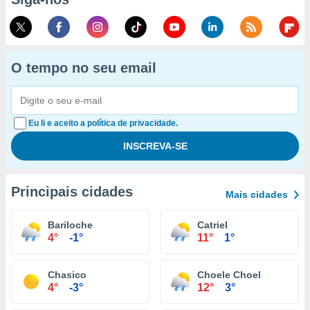
O tempo no seu email
Eu li e aceito a política de privacidade.
Principais cidades
Mais cidades
Bariloche
Catriel
4°
-1°
11°
1°
Chasico
Choele Choel
4°
-3°
12°
3°