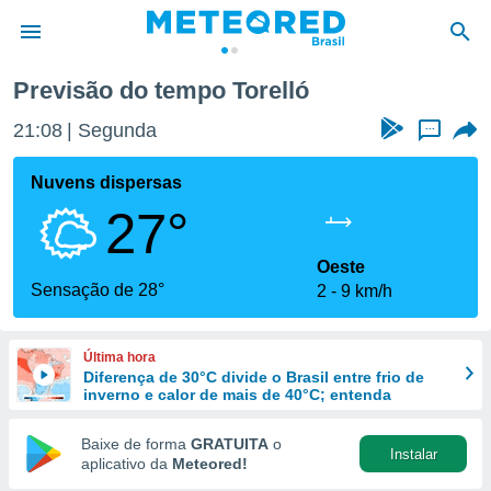
ló
Previsão do tempo Torelló
de
21:08
Segunda
...
 da
tempo.com)
Nuvens dispersas
do por
27°
is para
e as
 fornecidas
Oeste
 qualidade.
Sensação de 28°
2
9 km/h
r a este
s das
opções:
Última hora
Diferença de 30°C divide o Brasil entre frio de
ookies e
inverno e calor de mais de 40°C; entenda
 forma
Baixe de forma
GRATUITA
o
Instalar
e digital
aplicativo da
Meteored!
da,