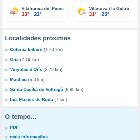
Vilafranca del Penedès
Vilanova i la Geltrú
33°
22°
31°
25°
Localidades próximas
Colonia Imbern
(1.73 km)
Orís
(2.19 km)
Vinyoles d'Orís
(2.78 km)
Manlleu
(5.3 km)
Santa Cecília de Voltregà
(6.88 km)
Les Masies de Roda
(7 km)
O tempo...
PDF
mais informações