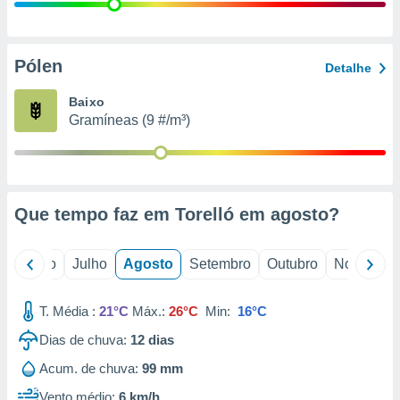
conteúdos.
ção
Pólen
Detalhe
ão através
de
Baixo
,
Gramíneas (9 #/m³)
 e
dos,
publicidade
s, estudos
Que tempo faz em Torelló em
agosto
?
a e
mento de
o
Junho
Julho
Agosto
Setembro
Outubro
Novembro
ossos 1199
eiros
T. Média :
21°C
Máx.:
26°C
Min:
16°C
Dias de chuva:
12
dias
Acum. de chuva:
99 mm
Vento médio:
6 km/h