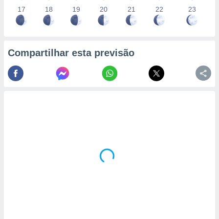
17
18
19
20
21
22
23
Compartilhar esta previsão