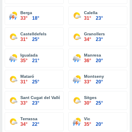
Berga
Calella
33°
18°
31°
23°
Castelldefels
Granollers
31°
25°
34°
23°
Igualada
Manresa
35°
21°
36°
20°
Mataró
Montseny
31°
25°
33°
20°
Sant Cugat del Vallès
Sitges
33°
23°
30°
25°
Terrassa
Vic
34°
22°
35°
20°