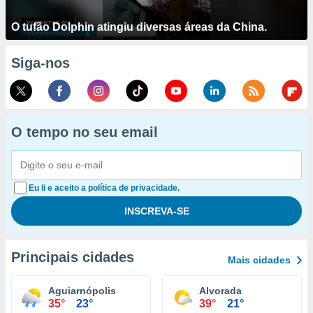
O tufão Dolphin atingiu diversas áreas da China.
Siga-nos
O tempo no seu email
Eu li e aceito a política de privacidade.
Principais cidades
Mais cidades
Aguiarnópolis
Alvorada
35°
23°
39°
21°