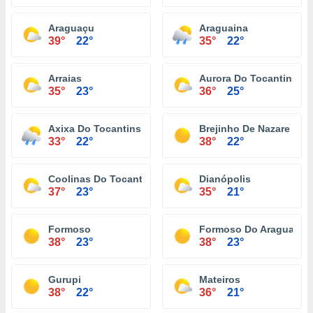
Araguaçu
Araguaina
39°
22°
35°
22°
Arraias
Aurora Do Tocantins
35°
23°
36°
25°
Axixa Do Tocantins
Brejinho De Nazare
33°
22°
38°
22°
Coolinas Do Tocantins
Dianópolis
37°
23°
35°
21°
Formoso
Formoso Do Araguaia
38°
23°
38°
23°
Gurupi
Mateiros
38°
22°
36°
21°