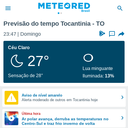
Previsão do tempo Tocantinia - TO
de
23:47
Domingo
...
 da
tempo.com)
Céu Claro
do por
27°
is para
e as
 fornecidas
Lua minguante
 qualidade.
Sensação de 28°
Iluminada:
13%
r a este
s das
opções:
Aviso de nível amarelo
Alerta moderado de outros em Tocantinia hoje
ookies e
 forma
Última hora
e digital
Ar polar avança, derruba as temperaturas no
Centro-Sul e traz frio inverno de volta
da,