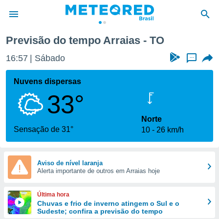
Previsão do tempo Arraias - TO
de
16:57
Sábado
...
 da
tempo.com)
Nuvens dispersas
do por
33°
is para
e as
 fornecidas
Norte
 qualidade.
Sensação de 31°
10
26 km/h
r a este
s das
opções:
Aviso de nível laranja
Alerta importante de outros em Arraias hoje
ookies e
 forma
Última hora
e digital
Chuvas e frio de inverno atingem o Sul e o
Sudeste; confira a previsão do tempo
da,