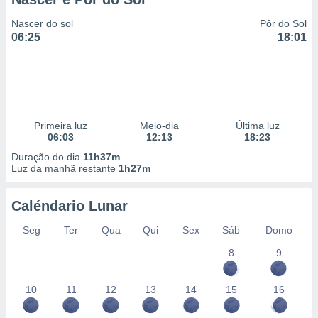
Nascer do sol
Pôr do Sol
06:25
18:01
Primeira luz
Meio-dia
Última luz
06:03
12:13
18:23
Duração do dia
11h37m
Luz da manhã restante
1h27m
Caléndario Lunar
Seg
Ter
Qua
Qui
Sex
Sáb
Domo
8
9
10
11
12
13
14
15
16