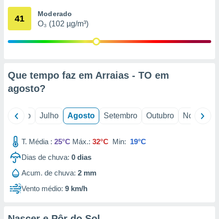
conteúdos.
Moderado
41
O₃ (102 µg/m³)
ção
ão através
de
,
 e
Que tempo faz em Arraias - TO em
agosto
?
dos,
publicidade
s, estudos
o
Junho
Julho
Agosto
Setembro
Outubro
Novembro
a e
mento de
T. Média :
25°C
Máx.:
32°C
Min:
19°C
ossos 1199
Dias de chuva:
0
dias
eiros
Acum. de chuva:
2 mm
Vento médio:
9 km/h
Nascer e Pôr do Sol