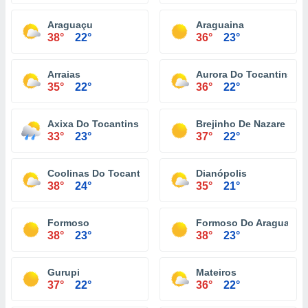
Araguaçu
Araguaina
38°
22°
36°
23°
Arraias
Aurora Do Tocantins
35°
22°
36°
22°
Axixa Do Tocantins
Brejinho De Nazare
33°
23°
37°
22°
Coolinas Do Tocantins
Dianópolis
38°
24°
35°
21°
Formoso
Formoso Do Araguaia
38°
23°
38°
23°
Gurupi
Mateiros
37°
22°
36°
22°