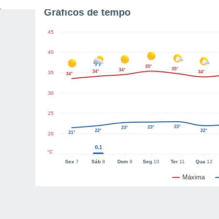
Gráficos de tempo
45
40
35°
35°
34°
34°
34°
35
34°
30
25
23°
23°
23°
22°
22°
21°
20
0.1
°C
Sex
7
Sáb
8
Dom
9
Seg
10
Ter
11
Qua
12
Máxima