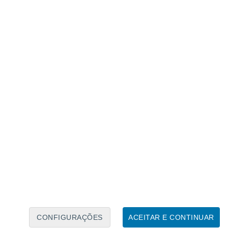
Caléndario Lunar
Seg
Ter
Qua
Qui
Sex
Sáb
Domo
7
8
9
10
11
12
13
14
15
16
17
18
19
20
CONFIGURAÇÕES
ACEITAR E CONTINUAR