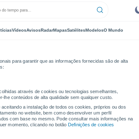
tícias
Vídeos
Avisos
Radar
Mapas
Satélites
Modelos
O Mundo
nais para garantir que as informações fornecidas são de alta
s:
ecolhidas através de cookies ou tecnologias semelhantes,
er-lhe conteúdos de alta qualidade sem qualquer custo.
a Nova - PA
e aceitando a instalação de todos os cookies, próprios ou dos
rtamento no website, bem como desenvolver um perfil
...
lizados com base no mesmo. Pode consultar mais informações na
lquer momento, clicando no botão
Definições de cookies
Por horas
Calor úmido sufocante nas
próximas horas