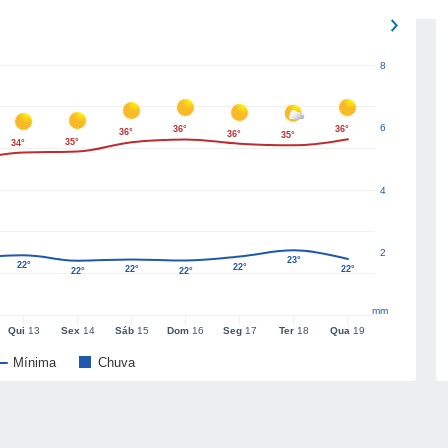
8
6
36°
36°
36°
36°
35°
35°
34°
4
2
23°
22°
22°
22°
22°
22°
22°
mm
Qui
13
Sex
14
Sáb
15
Dom
16
Seg
17
Ter
18
Qua
19
Mínima
Chuva