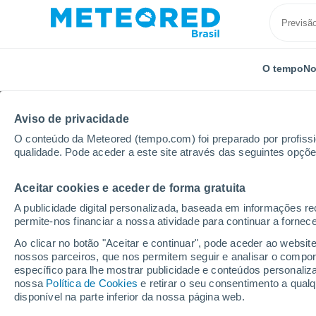
O tempo
No
Aviso de privacidade
O conteúdo da Meteored (tempo.com) foi preparado por profissio
qualidade. Pode aceder a este site através das seguintes opçõe
Aceitar cookies e aceder de forma gratuita
Início
Estado do Pará
Terra Nova
A publicidade digital personalizada, baseada em informações r
permite-nos financiar a nossa atividade para continuar a fornec
Previsão do tempo Terr
Ao clicar no botão "Aceitar e continuar", pode aceder ao websit
nossos parceiros, que nos permitem seguir e analisar o compo
04:34
Sexta
específico para lhe mostrar publicidade e conteúdos persona
nossa
Política de Cookies
e retirar o seu consentimento a qua
disponível na parte inferior da nossa página web.
Céu Claro