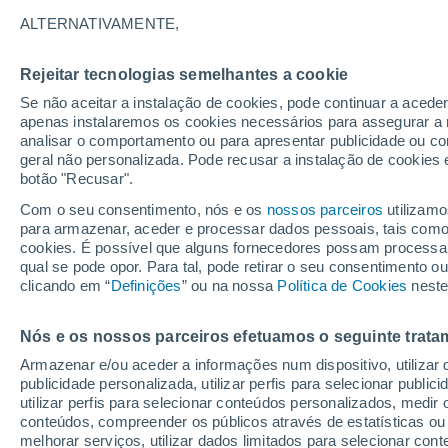
22°
ALTERNATIVAMENTE,
Rejeitar tecnologias semelhantes a cookie
Lua mingu
Se não aceitar a instalação de cookies, pode continuar a aced
Iluminada
Sensação de 21°
apenas instalaremos os cookies necessários para assegurar a 
analisar o comportamento ou para apresentar publicidade ou co
geral não personalizada. Pode recusar a instalação de cookies 
botão "Recusar".
Última hora
Intensa virada do tempo no Centro-Sul traz al
Com o seu consentimento, nós e os
nossos parceiros
utilizamo
de temporais, vendavais e muito frio
para armazenar, aceder e processar dados pessoais, tais como a
cookies. É possível que alguns fornecedores possam processa
O Tempo 1 - 7 Dias
Atualidade
Mapas de temperat
qual se pode opor. Para tal, pode retirar o seu consentimento 
clicando em “
Definições
” ou na nossa
Política de Cookies
neste
Nós e os nossos parceiros efetuamos o seguinte trata
Amanhã
Domingo
S
Hoje
Armazenar e/ou aceder a informações num dispositivo, utilizar da
8 Ago.
9 Ago.
7 Ago.
publicidade personalizada, utilizar perfis para selecionar public
utilizar perfis para selecionar conteúdos personalizados, med
conteúdos, compreender os públicos através de estatísticas ou
melhorar serviços, utilizar dados limitados para selecionar cont
30%