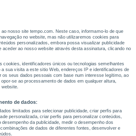
ante
er ao nosso site tempo.com. Neste caso, informamo-lo de que
:
33%
navegação no website, mas não utilizaremos cookies para
nteúdos personalizados, embora possa visualizar publicidade
e aceder ao nosso website através desta assinatura, clicando no
ertas
s cookies, identificadores únicos ou tecnologias semelhantes
 sua visita a este sitio Web, endereços IP e identificadores de
r os seus dados pessoais com base num interesse legítimo, ao
ura
Radar de Chuva
Satélites
Modelos
ou opor-se ao processamento de dados em qualquer altura,
 website.
mento de dados:
egunda
Terça
Quarta
Quinta
dos limitados para selecionar publicidade, criar perfis para
10 Ago.
11 Ago.
12 Ago.
13 Ago.
idade personalizada, criar perfis para personalizar conteúdos,
ir o desempenho da publicidade, medir o desempenho dos
 combinações de dados de diferentes fontes, desenvolver e
eúdos.