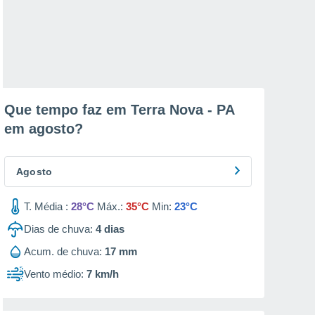
Que tempo faz em Terra Nova - PA
em
agosto
?
Agosto
T. Média :
28°C
Máx.:
35°C
Min:
23°C
Dias de chuva:
4
dias
Acum. de chuva:
17 mm
Vento médio:
7 km/h