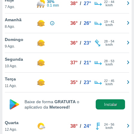
30%
para lhe
22
-
44
38°
/
27°
0.1 mm
km/h
7 Ago.
licidade e
ados com
Amanhã
19
-
41
36°
/
26°
esmo. Pode
km/h
8 Ago.
ais
s na nossa
Domingo
28
-
54
 Cookies
e
36°
/
23°
km/h
9 Ago.
u
nto a
omento,
Segunda
28
-
53
37°
/
21°
 botão
km/h
10 Ago.
de cookies
na parte
Terça
22
-
45
nossa
35°
/
23°
km/h
11 Ago.
.
IVAMENTE,
Baixe de forma
GRATUITA
o
Instalar
aplicativo da
Meteored!
as
tes a
Quarta
24
-
56
38°
/
24°
km/h
12 Ago.