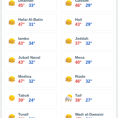
Dhahran
Gassim
45°
33°
46°
29°
Hafar Al-Batin
Hail
47°
31°
43°
29°
Iambo
Jeddah
43°
34°
37°
32°
Jubail Naval
Meca
43°
32°
40°
29°
Medina
Riade
47°
32°
46°
32°
Tabuk
Taif
39°
24°
38°
27°
Turaif
Wadi al-Dawasir