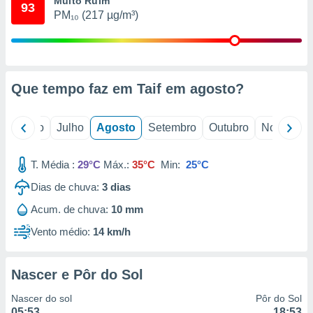
Muito Ruim
conteúdos.
93
PM₁₀ (217 µg/m³)
ção
ão através
de
Que tempo faz em Taif em
agosto
?
,
 e
o
Junho
Julho
Agosto
Setembro
Outubro
Novembro
dos,
publicidade
s, estudos
T. Média :
29°C
Máx.:
35°C
Min:
25°C
a e
mento de
Dias de chuva:
3
dias
Acum. de chuva:
10 mm
ossos 1199
eiros
Vento médio:
14 km/h
Nascer e Pôr do Sol
Nascer do sol
Pôr do Sol
05:53
18:53