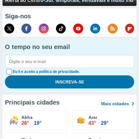
Alerta ao Centro-Sul: temporais, vendavais e muito frio
Siga-nos
O tempo no seu email
Eu li e aceito a política de privacidade.
Principais cidades
Mais cidades
Abha
Arar
26°
19°
43°
29°