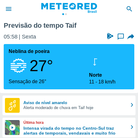
Previsão do tempo Taif
de
05:58
Sexta
...
 da
tempo.com)
Neblina de poeira
do por
27°
is para
e as
 fornecidas
Norte
 qualidade.
Sensação de 26°
11
18 km/h
r a este
s das
opções:
Aviso de nível amarelo
Alerta moderado de chuva em Taif hoje
ookies e
 forma
Última hora
e digital
Intensa virada do tempo no Centro-Sul traz
alertas de temporais, vendavais e muito frio
da,