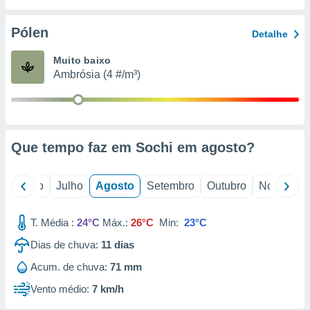
conteúdos.
Pólen
Detalhe
ção
Muito baixo
ão através
Ambrósia (4 #/m³)
de
,
 e
dos,
publicidade
Que tempo faz em Sochi em
agosto
?
s, estudos
a e
mento de
o
Junho
Julho
Agosto
Setembro
Outubro
Novembro
ossos 1199
T. Média :
24°C
Máx.:
26°C
Min:
23°C
eiros
Dias de chuva:
11
dias
Acum. de chuva:
71 mm
Vento médio:
7 km/h