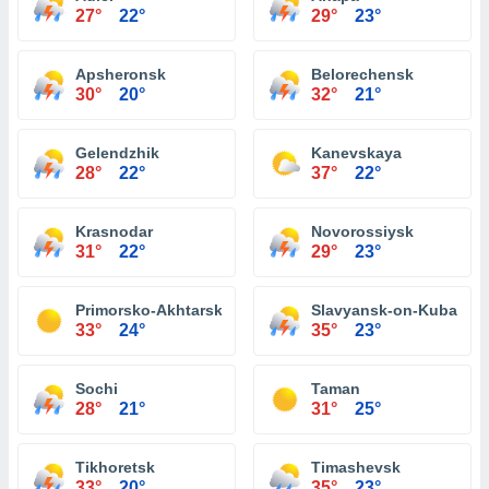
27°
22°
29°
23°
Apsheronsk
Belorechensk
30°
20°
32°
21°
Gelendzhik
Kanevskaya
28°
22°
37°
22°
Krasnodar
Novorossiysk
31°
22°
29°
23°
Primorsko-Akhtarsk
Slavyansk-on-Kuban
33°
24°
35°
23°
Sochi
Taman
28°
21°
31°
25°
Tikhoretsk
Timashevsk
33°
20°
35°
23°