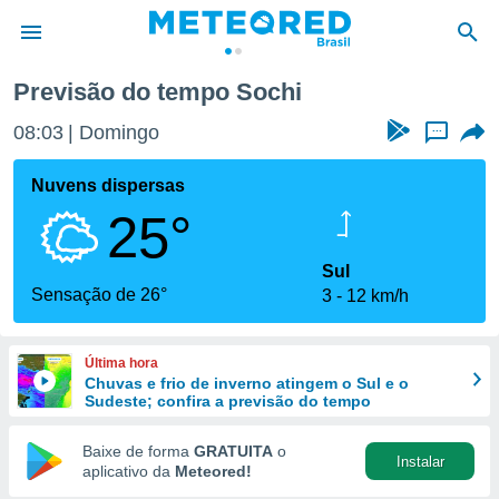
Previsão do tempo Sochi
de
08:03
Domingo
...
 da
tempo.com)
Nuvens dispersas
do por
25°
is para
e as
 fornecidas
Sul
 qualidade.
Sensação de 26°
3
12 km/h
r a este
s das
opções:
Última hora
Chuvas e frio de inverno atingem o Sul e o
ookies e
Sudeste; confira a previsão do tempo
 forma
Baixe de forma
GRATUITA
o
Instalar
e digital
aplicativo da
Meteored!
da,