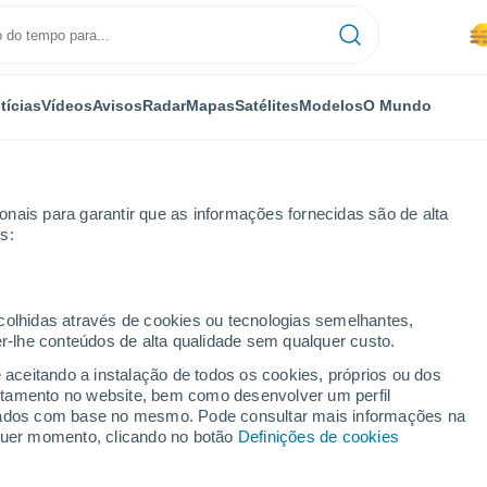
tícias
Vídeos
Avisos
Radar
Mapas
Satélites
Modelos
O Mundo
nais para garantir que as informações fornecidas são de alta
s:
ecolhidas através de cookies ou tecnologias semelhantes,
er-lhe conteúdos de alta qualidade sem qualquer custo.
zedas
e aceitando a instalação de todos os cookies, próprios ou dos
rtamento no website, bem como desenvolver um perfil
...
lizados com base no mesmo. Pode consultar mais informações na
lquer momento, clicando no botão
Definições de cookies
Por horas
Neblina de poeira nas próximas
horas