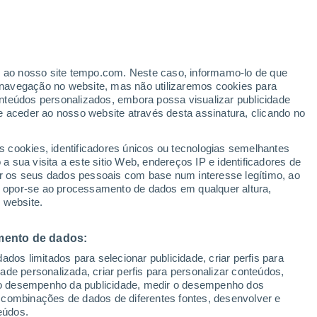
er ao nosso site tempo.com. Neste caso, informamo-lo de que
navegação no website, mas não utilizaremos cookies para
nteúdos personalizados, embora possa visualizar publicidade
e aceder ao nosso website através desta assinatura, clicando no
s cookies, identificadores únicos ou tecnologias semelhantes
 sua visita a este sitio Web, endereços IP e identificadores de
r os seus dados pessoais com base num interesse legítimo, ao
adar de Chuva
Satélites
Modelos
ou opor-se ao processamento de dados em qualquer altura,
 website.
mento de dados:
Terça
Quarta
Quinta
Sexta
dos limitados para selecionar publicidade, criar perfis para
11 Ago.
12 Ago.
13 Ago.
14 Ago.
idade personalizada, criar perfis para personalizar conteúdos,
ir o desempenho da publicidade, medir o desempenho dos
 combinações de dados de diferentes fontes, desenvolver e
eúdos.