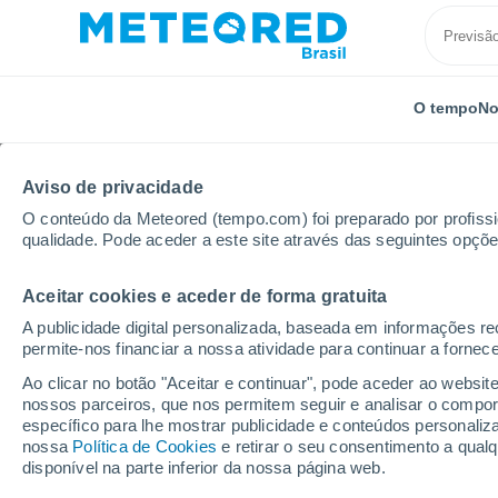
O tempo
No
Aviso de privacidade
O conteúdo da Meteored (tempo.com) foi preparado por profissio
qualidade. Pode aceder a este site através das seguintes opçõe
Aceitar cookies e aceder de forma gratuita
Início
Portugal
Distrito de Viseu
Salzedas
A publicidade digital personalizada, baseada em informações r
permite-nos financiar a nossa atividade para continuar a fornec
Previsão do tempo Sal
Ao clicar no botão "Aceitar e continuar", pode aceder ao websit
nossos parceiros, que nos permitem seguir e analisar o compo
08:36
Sábado
específico para lhe mostrar publicidade e conteúdos persona
nossa
Política de Cookies
e retirar o seu consentimento a qua
disponível na parte inferior da nossa página web.
Neblina de poeira