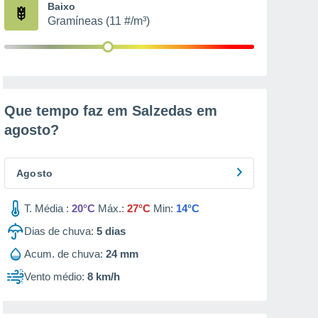
Baixo
Gramíneas (11 #/m³)
Que tempo faz em Salzedas em
agosto
?
Agosto
T. Média :
20°C
Máx.:
27°C
Min:
14°C
Dias de chuva:
5
dias
Acum. de chuva:
24 mm
Vento médio:
8 km/h