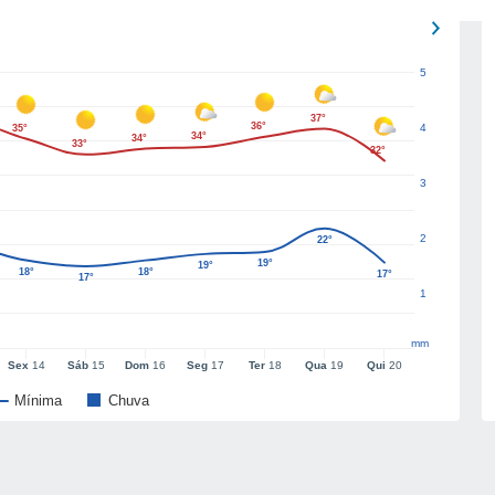
5
37°
36°
4
35°
34°
34°
33°
32°
3
2
22°
19°
19°
18°
18°
17°
17°
1
mm
Sex
14
Sáb
15
Dom
16
Seg
17
Ter
18
Qua
19
Qui
20
Mínima
Chuva