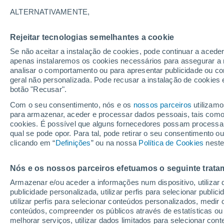
23°
ALTERNATIVAMENTE,
Rejeitar tecnologias semelhantes a cookie
Este
Se não aceitar a instalação de cookies, pode continuar a aced
Sensação de 25°
1
-
11 km/h
apenas instalaremos os cookies necessários para assegurar a 
analisar o comportamento ou para apresentar publicidade ou co
geral não personalizada. Pode recusar a instalação de cookies 
botão "Recusar".
Última hora
Chuva de mais de 100 mm, tempestades e
Com o seu consentimento, nós e os
nossos parceiros
utilizamo
vendavais ainda ameaçam o Sul
para armazenar, aceder e processar dados pessoais, tais como a
cookies. É possível que alguns fornecedores possam processa
O Tempo 1 - 7 Dias
Atualidade
Mapas de chuva
R
qual se pode opor. Para tal, pode retirar o seu consentimento 
clicando em “
Definições
” ou na nossa
Política de Cookies
neste
Nós e os nossos parceiros efetuamos o seguinte trata
Amanhã
Segunda
Hoje
Armazenar e/ou aceder a informações num dispositivo, utilizar da
9 Ago.
10 Ago.
8 Ago.
publicidade personalizada, utilizar perfis para selecionar public
utilizar perfis para selecionar conteúdos personalizados, med
conteúdos, compreender os públicos através de estatísticas ou
melhorar serviços, utilizar dados limitados para selecionar cont
30%