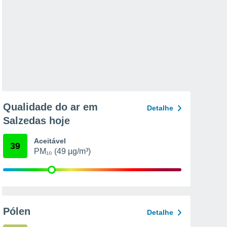
Qualidade do ar em
Detalhe
Salzedas hoje
Aceitável
39
PM₁₀ (49 µg/m³)
Pólen
Detalhe