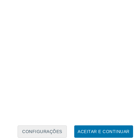
Caléndario Lunar
Seg
Ter
Qua
Qui
Sex
Sáb
Domo
8
9
10
11
12
13
14
15
16
17
18
19
20
21
CONFIGURAÇÕES
ACEITAR E CONTINUAR