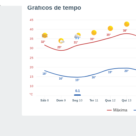
Gráficos de tempo
45
40
38°
35°
35
33°
32°
31°
29°
30
25
20
20°
19°
18°
15
16°
16°
15°
10
0.1
°C
Sáb
8
Dom
9
Seg
10
Ter
11
Qua
12
Qui
13
Máxima