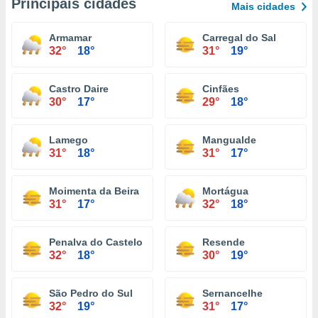
Principais cidades
Mais cidades
Armamar
Carregal do Sal
32°
18°
31°
19°
Castro Daire
Cinfães
30°
17°
29°
18°
Lamego
Mangualde
31°
18°
31°
17°
Moimenta da Beira
Mortágua
31°
17°
32°
18°
Penalva do Castelo
Resende
32°
18°
30°
19°
São Pedro do Sul
Sernancelhe
32°
19°
31°
17°