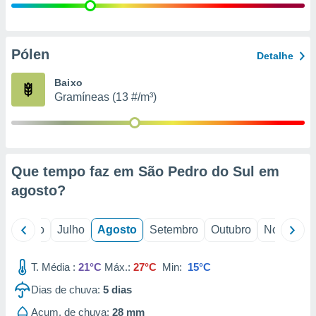
conteúdos.
ção
Pólen
Detalhe
ão através
de
Baixo
,
Gramíneas (13 #/m³)
 e
dos,
publicidade
s, estudos
Que tempo faz em São Pedro do Sul em
a e
mento de
agosto
?
ossos 1199
o
Junho
Julho
Agosto
Setembro
Outubro
Novembro
eiros
T. Média :
21°C
Máx.:
27°C
Min:
15°C
Dias de chuva:
5
dias
Acum. de chuva:
28 mm