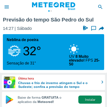
Previsão do tempo São Pedro do Sul
de
14:27
Sábado
...
 da
tempo.com)
Neblina de poeira
do por
32°
is para
e as
 fornecidas
UV
8 Muito
elevado!
FPS
25-
 qualidade.
Sensação de 31°
50
r a este
s das
opções:
Última hora
Chuvas e frio de inverno atingem o Sul e o
ookies e
Sudeste; confira a previsão do tempo
 forma
Baixe de forma
GRATUITA
o
e digital
Instalar
aplicativo da
Meteored!
da,