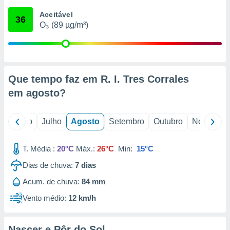
conteúdos.
Aceitável
36
O₃ (89 µg/m³)
ção
ão através
de
,
 e
Que tempo faz em R. I. Tres Corrales
em
agosto
?
dos,
publicidade
s, estudos
o
Junho
Julho
Agosto
Setembro
Outubro
Novembro
a e
mento de
T. Média :
20°C
Máx.:
26°C
Min:
15°C
ossos 1199
Dias de chuva:
7
dias
eiros
Acum. de chuva:
84 mm
Vento médio:
12 km/h
Nascer e Pôr do Sol