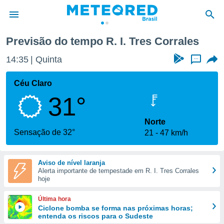
rales
Previsão do tempo R. I. Tres Corrales
de
14:35
Quinta
...
 da
tempo.com)
Céu Claro
do por
31°
is para
e as
 fornecidas
Norte
 qualidade.
Sensação de 32°
21
47 km/h
r a este
s das
opções:
Aviso de nível laranja
Alerta importante de tempestade em R. I. Tres Corrales
ookies e
hoje
 forma
Última hora
e digital
Ciclone bomba se forma nas próximas horas;
entenda os riscos para o Sudeste
da,