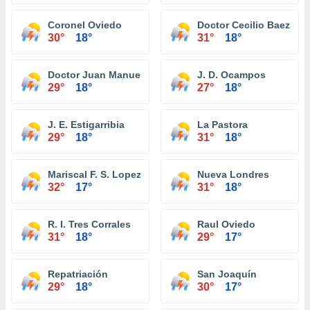
Coronel Oviedo
Doctor Cecilio Baez
30°
18°
31°
18°
Doctor Juan Manuel Frutos
J. D. Ocampos
29°
18°
27°
18°
J. E. Estigarribia
La Pastora
29°
18°
31°
18°
Mariscal F. S. Lopez
Nueva Londres
32°
17°
31°
18°
R. I. Tres Corrales
Raul Oviedo
31°
18°
29°
17°
Repatriación
San Joaquín
29°
18°
30°
17°