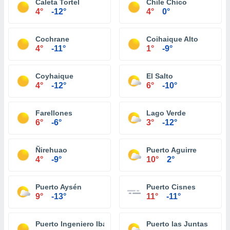
Caleta Tortel
Chile Chico
4°
-12°
4°
0°
Cochrane
Coihaique Alto
4°
-11°
1°
-9°
Coyhaique
El Salto
4°
-12°
6°
-10°
Farellones
Lago Verde
6°
-6°
3°
-12°
Ñirehuao
Puerto Aguirre
4°
-9°
10°
2°
Puerto Aysén
Puerto Cisnes
9°
-13°
11°
-11°
Puerto Ingeniero Ibáñez
Puerto las Juntas