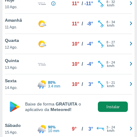
para lhe
8
-
32
11°
/
-11°
km/h
10 Ago.
licidade e
ados com
Amanhã
8
-
34
11°
/
-8°
esmo. Pode
km/h
11 Ago.
ais
s na nossa
Quarta
8
-
27
 Cookies
e
10°
/
-4°
km/h
12 Ago.
u
nto a
omento,
Quinta
8
-
24
10°
/
-4°
 botão
km/h
13 Ago.
de cookies
na parte
Sexta
80%
5
-
21
nossa
10°
/
3°
3.4 mm
km/h
14 Ago.
.
IVAMENTE,
Baixe de forma
GRATUITA
o
Instalar
aplicativo da
Meteored!
as
tes a
Sábado
90%
3
-
24
9°
/
3°
10 mm
km/h
15 Ago.