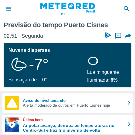
Previsão do tempo Puerto Cisnes
de
02:51
Segunda
...
 da
tempo.com)
Nuvens dispersas
do por
-7°
is para
e as
 fornecidas
Lua minguante
 qualidade.
Sensação de -10°
Iluminada:
6%
r a este
s das
opções:
Aviso de nível amarelo
Alerta moderado de outros em Puerto Cisnes hoje
ookies e
 forma
Última hora
e digital
Ar polar avança, derruba as temperaturas no
Centro-Sul e traz frio inverno de volta
da,