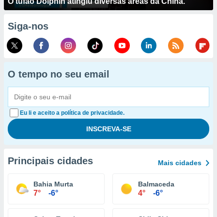
O tufão Dolphin atingiu diversas áreas da China.
Siga-nos
O tempo no seu email
Eu li e aceito a política de privacidade.
Principais cidades
Mais cidades
Bahia Murta
Balmaceda
7°
-6°
4°
-6°