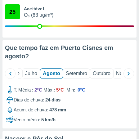
conteúdos.
Aceitável
25
O₃ (63 µg/m³)
ção
ão através
de
,
 e
Que tempo faz em Puerto Cisnes em
agosto
?
dos,
publicidade
s, estudos
o
Junho
Julho
Agosto
Setembro
Outubro
Novembro
a e
mento de
T. Média :
2°C
Máx.:
5°C
Min:
0°C
ossos 1199
Dias de chuva:
24
dias
eiros
Acum. de chuva:
478 mm
Vento médio:
5 km/h
Nascer e Pôr do Sol