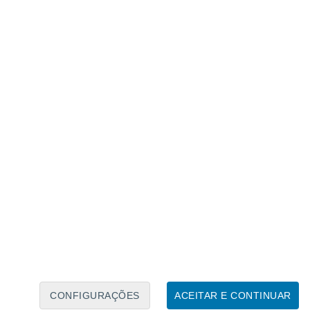
Caléndario Lunar
Seg
Ter
Qua
Qui
Sex
Sáb
Domo
9
10
11
12
13
14
15
16
17
18
19
20
21
22
CONFIGURAÇÕES
ACEITAR E CONTINUAR