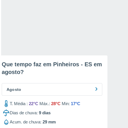
Que tempo faz em Pinheiros - ES em
agosto
?
Agosto
T. Média :
22°C
Máx.:
28°C
Min:
17°C
Dias de chuva:
9
dias
Acum. de chuva:
29 mm