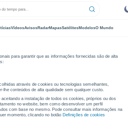
tícias
Vídeos
Avisos
Radar
Mapas
Satélites
Modelos
O Mundo
nais para garantir que as informações fornecidas são de alta
s:
ecolhidas através de cookies ou tecnologias semelhantes,
er-lhe conteúdos de alta qualidade sem qualquer custo.
eiros - ES
e aceitando a instalação de todos os cookies, próprios ou dos
rtamento no website, bem como desenvolver um perfil
...
lizados com base no mesmo. Pode consultar mais informações na
lquer momento, clicando no botão
Definições de cookies
Por horas
Intervalos nublados nas
próximas horas