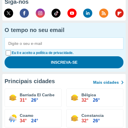
Siga-nos
O tempo no seu email
Eu li e aceito a política de privacidade.
Principais cidades
Mais cidades
Barriada El Caribe
Bélgica
31°
26°
32°
26°
Coamo
Constancia
34°
24°
32°
26°