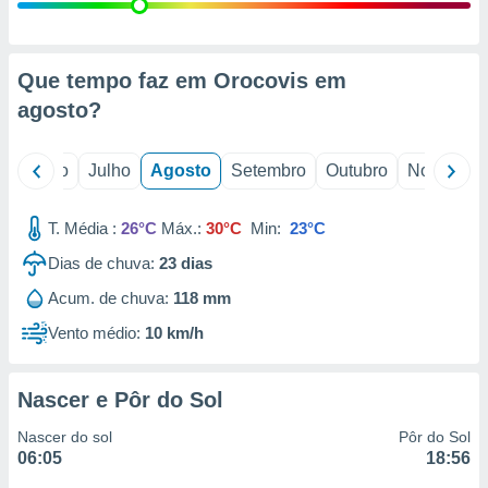
conteúdos.
ção
Que tempo faz em Orocovis em
ão através
agosto
?
de
,
 e
o
Junho
Julho
Agosto
Setembro
Outubro
Novembro
dos,
publicidade
T. Média :
26°C
Máx.:
30°C
Min:
23°C
s, estudos
Dias de chuva:
23
dias
a e
mento de
Acum. de chuva:
118 mm
Vento médio:
10 km/h
ossos 1199
eiros
Nascer e Pôr do Sol
Nascer do sol
Pôr do Sol
06:05
18:56