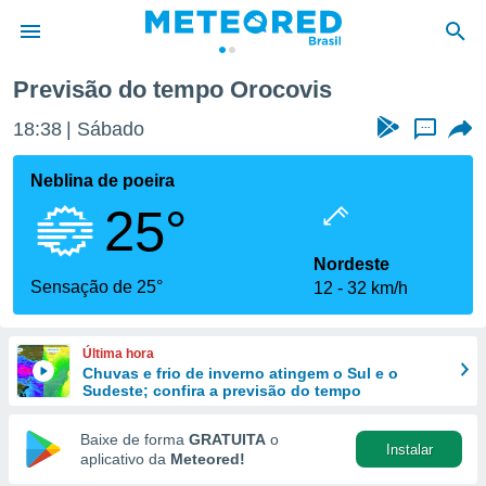
Previsão do tempo Orocovis
de
18:38
Sábado
...
 da
tempo.com)
Neblina de poeira
do por
25°
is para
e as
 fornecidas
Nordeste
 qualidade.
Sensação de 25°
12
32 km/h
r a este
s das
opções:
Última hora
Chuvas e frio de inverno atingem o Sul e o
ookies e
Sudeste; confira a previsão do tempo
 forma
Baixe de forma
GRATUITA
o
Instalar
e digital
aplicativo da
Meteored!
da,