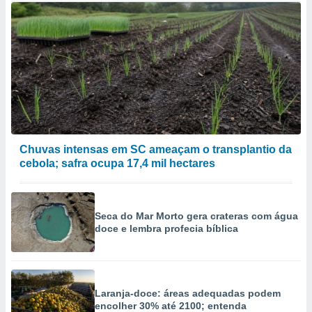
Chuvas intensas em SC ameaçam o transplantio da
cebola; safra ocupa 17,4 mil hectares
Seca do Mar Morto gera crateras com água
doce e lembra profecia bíblica
Laranja-doce: áreas adequadas podem
encolher 30% até 2100; entenda