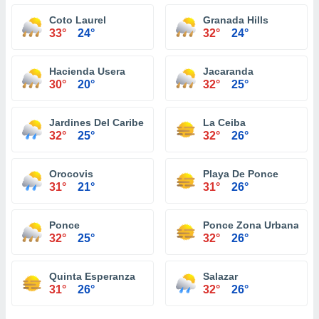
Coto Laurel
Granada Hills
33°
24°
32°
24°
Hacienda Usera
Jacaranda
30°
20°
32°
25°
Jardines Del Caribe
La Ceiba
32°
25°
32°
26°
Orocovis
Playa De Ponce
31°
21°
31°
26°
Ponce
Ponce Zona Urbana
32°
25°
32°
26°
Quinta Esperanza
Salazar
31°
26°
32°
26°