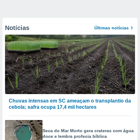
Notícias
Últimas notícias
Chuvas intensas em SC ameaçam o transplantio da
cebola; safra ocupa 17,4 mil hectares
Seca do Mar Morto gera crateras com água
doce e lembra profecia bíblica