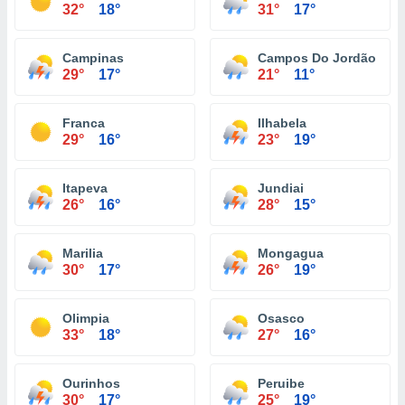
32°
18°
31°
17°
Campinas
Campos Do Jordão
29°
17°
21°
11°
Franca
Ilhabela
29°
16°
23°
19°
Itapeva
Jundiai
26°
16°
28°
15°
Marilia
Mongagua
30°
17°
26°
19°
Olimpia
Osasco
33°
18°
27°
16°
Ourinhos
Peruibe
30°
17°
25°
19°