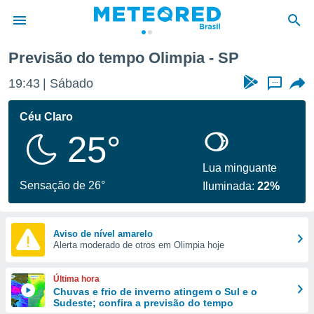
Previsão do tempo Olimpia - SP
de
19:43
Sábado
...
 da
tempo.com)
Céu Claro
do por
25°
is para
e as
 fornecidas
Lua minguante
 qualidade.
Sensação de 26°
Iluminada:
22%
r a este
s das
opções:
Aviso de nível amarelo
Alerta moderado de otros em Olimpia hoje
ookies e
 forma
Última hora
e digital
Chuvas e frio de inverno atingem o Sul e o
Sudeste; confira a previsão do tempo
da,