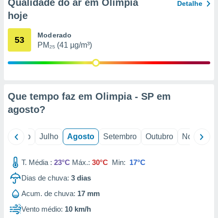
conteúdos.
Qualidade do ar em Olimpia
Detalhe
hoje
ção
Moderado
53
ão através
PM₂₅ (41 µg/m³)
de
,
 e
dos,
Que tempo faz em Olimpia - SP em
publicidade
agosto
?
s, estudos
a e
mento de
o
Junho
Julho
Agosto
Setembro
Outubro
Novembro
ossos 1199
eiros
T. Média :
23°C
Máx.:
30°C
Min:
17°C
Dias de chuva:
3
dias
Acum. de chuva:
17 mm
Vento médio:
10 km/h