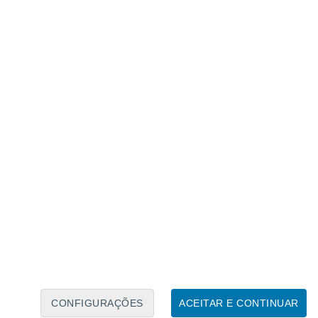
as a moderadas
.
nces de
temporais isolados durante as
Região Nordeste
, entre o Maranhão e o
CONFIGURAÇÕES
ACEITAR E CONTINUAR