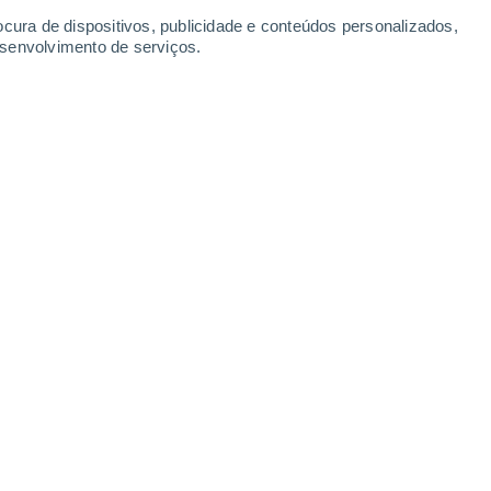
ocura de dispositivos, publicidade e conteúdos personalizados,
esenvolvimento de serviços.
visão de chuvas intensas nas
rasil, com altos acumulados e
ações para 10 estados.
s de frio intenso e geadas; confira a previsão
17:14
5 min
previsão de chuvas intensas, altos
porção norte do Brasil
.
 de Convergência Intertropical) vai manter
orte da Região Norte e na faixa norte da
ulação marítima
(ventos) também vai