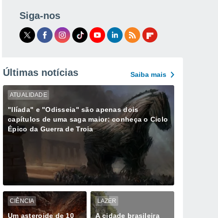
Siga-nos
Últimas notícias
Saiba mais
ATUALIDADE
"Ilíada" e "Odisseia" são apenas dois
capítulos de uma saga maior: conheça o Ciclo
Épico da Guerra de Troia
CIÊNCIA
LAZER
Um asteroide de 10
A cidade brasileira