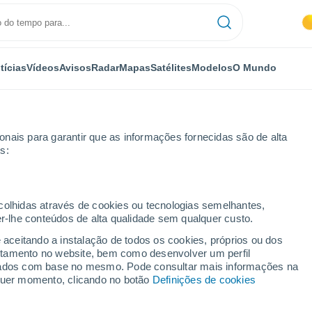
tícias
Vídeos
Avisos
Radar
Mapas
Satélites
Modelos
O Mundo
OMIA
PLANTAS
LAZER
nais para garantir que as informações fornecidas são de alta
s:
ecolhidas através de cookies ou tecnologias semelhantes,
er-lhe conteúdos de alta qualidade sem qualquer custo.
mentos e inundações levam risco para 10 estados; confira a previsão
e aceitando a instalação de todos os cookies, próprios ou dos
rtamento no website, bem como desenvolver um perfil
lizados com base no mesmo. Pode consultar mais informações na
gamentos e inundações
lquer momento, clicando no botão
Definições de cookies
tados; confira a previsão