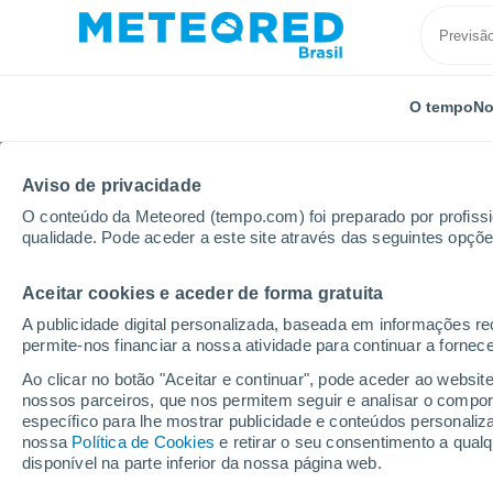
O tempo
No
TODOS
ATUALIDADE
CIÊNCIA
PREVISÃO
ASTRON
Aviso de privacidade
O conteúdo da Meteored (tempo.com) foi preparado por profissio
qualidade. Pode aceder a este site através das seguintes opçõe
Aceitar cookies e aceder de forma gratuita
A publicidade digital personalizada, baseada em informações r
permite-nos financiar a nossa atividade para continuar a fornec
Início
Notícias
Previsão
Chuvas intensas, alaga
Ao clicar no botão "Aceitar e continuar", pode aceder ao websit
nossos parceiros, que nos permitem seguir e analisar o compo
específico para lhe mostrar publicidade e conteúdos persona
Chuvas intensas, ala
nossa
Política de Cookies
e retirar o seu consentimento a qua
disponível na parte inferior da nossa página web.
levam risco para 10 es