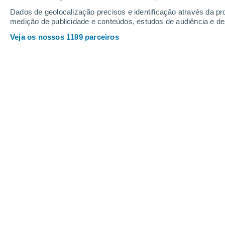
Dados de geolocalização precisos e identificação através da pr
medição de publicidade e conteúdos, estudos de audiência e d
Veja os nossos 1199 parceiros
Ao longo desta semana há pre
Regiões Norte e Nordeste do B
riscos de alagamentos e inund
Mais previsão:
Ar polar mantém alerta
Flávia Rosso
11/05/2026 
Novamente teremos uma
semana com 
volumes e riscos de transtornos na 
Ao longo desta semana, a
ZCIT
(Zona
as
chuvas intensas
na
porção mais n
Região Nordeste
do país. Mas a
circ