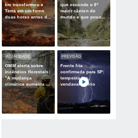
km transformou a
que esconde o 8º
Terra em um forno
maior cânion do
duas horas antes do
mundo e que poucos
grande inverno
conhecem; descubra
glacial
onde fica
ATUALIDADE
PREVISÃO
OMM alerta sobre
Frente fria
incêndios florestais:
confirmada para SP:
"A mudança
tempestades,
climática aumenta o
vendavais e frio
risco, mas não é a
única culpada"