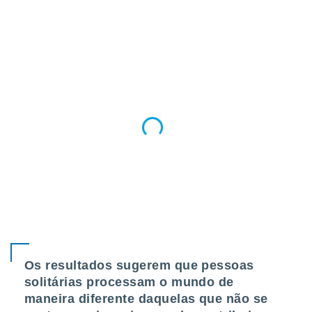
o qual se
ara tal,
 o seu
to ou opor-
essamento
m qualquer
ando em “
 ou na
 Cookies
te.
 nossos
s o
o de
e/ou aceder
Os resultados sugerem que pessoas
ões num
solitárias processam o mundo de
utilizar
ados para
maneira diferente daquelas que não se
publicidade,