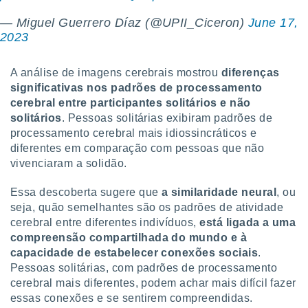
ite através
— Miguel Guerrero Díaz (@UPII_Ciceron)
June 17,
atura,
 botão
2023
A análise de imagens cerebrais mostrou
diferenças
nto, nós e
significativas nos padrões de processamento
arceiros
cerebral entre participantes solitários e não
cookies,
solitários
. Pessoas solitárias exibiram padrões de
ores únicos
processamento cerebral mais idiossincráticos e
ias
diferentes em comparação com pessoas que não
s para
 aceder e
vivenciaram a solidão.
dados
ais como a
Essa descoberta sugere que
a
similaridade neural
, ou
 este sitio
seja, quão semelhantes são os padrões de atividade
eços IP e
cerebral entre diferentes indivíduos,
está ligada a uma
ores de
compreensão compartilhada do mundo e à
possível
capacidade de estabelecer conexões sociais
.
es possam
Pessoas solitárias, com padrões de processamento
os seus
cerebral mais diferentes, podem achar mais difícil fazer
oais com
essas conexões e se sentirem compreendidas.
nteresse