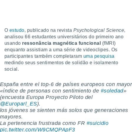
tar a
de cookies,
uar a
osso site
 Neste
mamo-lo de
O
estudo
, publicado na revista
Psychological Science
,
analisou 66 estudantes universitários do primeiro ano
s os
usando
ressonância magnética funcional
(fMRI)
cessários
enquanto assistiam a uma série de videoclipes. Os
rar a
participantes também completaram
uma pesquisa
no website,
medindo seus sentimentos de solidão e isolamento
ilizaremos
a analisar o
social.
nto ou
ntar
España entre el top-6 de países europeos con mayo
 ou
«índice de personas con sentimiento de
#soledad
»
(encuesta Europa Proyecto Piloto del
dos,
ssa
@Europarl_ES
).
ublicidade
los jóvenes se sienten más solos que generaciones
mayores.
ada. Pode
La pertenencia frustrada como FR
#suicidio
nstalação de
pic.twitter.com/W9CMQPApF3
ceder ao