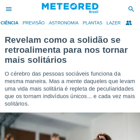
CIÊNCIA
PREVISÃO
ASTRONOMIA
PLANTAS
LAZER
de
Revelam como a solidão se
 da
retroalimenta para nos tornar
tempo.com)
do por
mais solitários
is para
e as
O cérebro das pessoas sociáveis funciona da
 fornecidas
 qualidade.
mesma maneira. Mas a mente daqueles que levam
r a este
uma vida mais solitária é repleta de peculiaridades
s das
que os tornam indivíduos únicos... e cada vez mais
opções:
solitários.
ookies e
 forma
e digital
da,