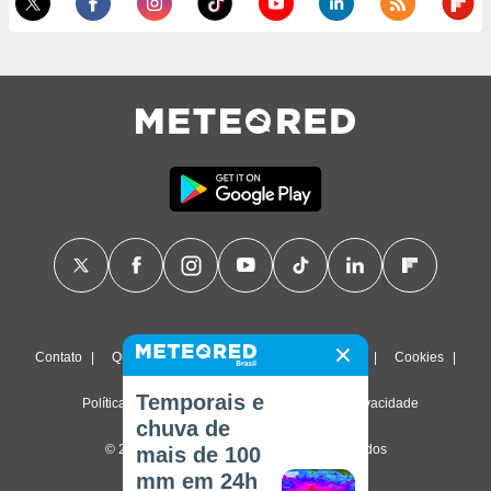
Contato
Quem Somos
FAQ
Termos de uso
Cookies
Temporais e
Política de privacidade
Configurações de privacidade
chuva de
© 2026 Meteored. Todos os direitos reservados
mais de 100
mm em 24h