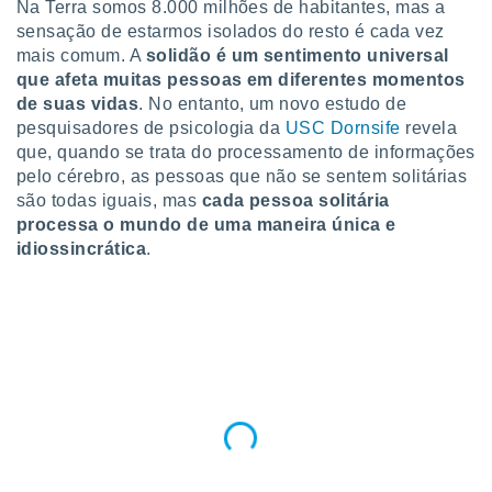
Na Terra somos 8.000 milhões de habitantes, mas a
para lhe
licidade e
sensação de estarmos isolados do resto é cada vez
mais comum. A
solidão é um sentimento universal
ados com
que afeta muitas pessoas em diferentes momentos
esmo. Pode
de suas vidas
. No entanto, um novo estudo de
ais
pesquisadores de psicologia da
USC Dornsife
revela
s na nossa
que, quando se trata do processamento de informações
 Cookies
e
u
pelo cérebro, as pessoas que não se sentem solitárias
nto a
são todas iguais, mas
cada pessoa solitária
omento,
processa o mundo de uma maneira única e
 botão
idiossincrática
.
de cookies
na parte
nossa
.
IVAMENTE,
as
tes a