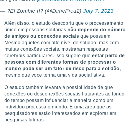
conteúdos.
— ?El Zombie II? (@DimeFred2)
July 7, 2023
ção
Além disso, o estudo descobriu que o processamento
ão através
único em pessoas solitárias
não depende do número
de
de amigos ou conexões sociais
que possuem.
,
Mesmo aqueles com alto nível de solidão, mas com
 e
muitas conexões sociais, mostraram respostas
dos,
cerebrais particulares. Isso sugere que
estar perto de
publicidade
pessoas com diferentes formas de processar o
s, estudos
mundo pode ser um fator de risco para a solidão
,
a e
mesmo que você tenha uma vida social ativa.
mento de
O estudo também levanta a possibilidade de que
ossos 1199
conexões ou desconexões sociais flutuantes ao longo
eiros
do tempo possam influenciar a maneira como um
indivíduo processa o mundo. É uma área que os
pesquisadores estão interessados em explorar em
pesquisas futuras.