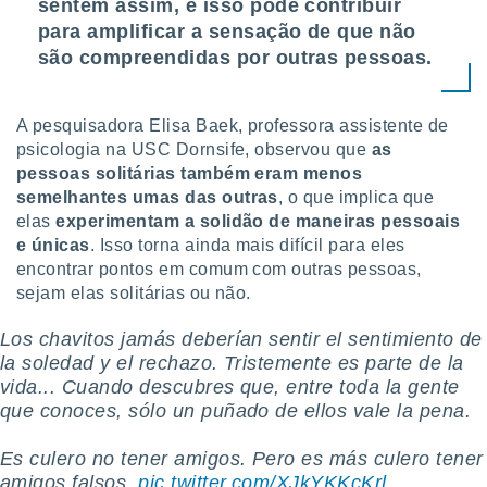
sentem assim, e isso pode contribuir
 para
para amplificar a sensação de que não
a, utilizar
são compreendidas por outras pessoas.
selecionar
a, criar
A pesquisadora Elisa Baek, professora assistente de
personalizar
psicologia na USC Dornsife, observou que
as
tilizar
pessoas solitárias também eram menos
selecionar
semelhantes umas das outras
, o que implica que
dos, medir
elas
experimentam a solidão de maneiras pessoais
nho da
e únicas
. Isso torna ainda mais difícil para eles
, medir o
encontrar pontos em comum com outras pessoas,
o dos
sejam elas solitárias ou não.
r os
Los chavitos jamás deberían sentir el sentimiento de
ravés de
la soledad y el rechazo. Tristemente es parte de la
s ou
vida... Cuando descubres que, entre toda la gente
s de dados
es fontes,
que conoces, sólo un puñado de ellos vale la pena.
 e melhorar
ilizar dados
Es culero no tener amigos. Pero es más culero tener
ara
amigos falsos.
pic.twitter.com/XJkYKKcKrl