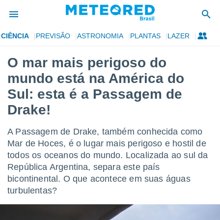
CIÊNCIA
PREVISÃO
ASTRONOMIA
PLANTAS
LAZER
de
O mar mais perigoso do
 da
mundo está na América do
tempo.com)
do por
Sul: esta é a Passagem de
is para
Drake!
e as
 fornecidas
 qualidade.
A Passagem de Drake, também conhecida como
r a este
Mar de Hoces, é o lugar mais perigoso e hostil de
s das
opções:
todos os oceanos do mundo. Localizada ao sul da
República Argentina, separa este país
ookies e
bicontinental. O que acontece em suas águas
 forma
turbulentas?
e digital
da,