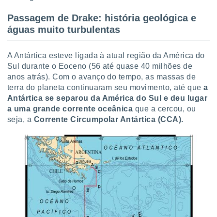
ite através
atura,
Passagem de Drake: história geológica e
 botão
águas muito turbulentas
A Antártica esteve ligada à atual região da América do
nto, nós e
Sul durante o Eoceno (56 até quase 40 milhões de
arceiros
anos atrás). Com o avanço do tempo, as massas de
cookies,
ores únicos
terra do planeta continuaram seu movimento, até que
a
ias
Antártica se separou da América do Sul e deu lugar
s para
a uma grande corrente oceânica
que a cercou, ou
 aceder e
seja, a
Corrente Circumpolar Antártica (CCA).
dados
ais como a
 este sitio
eços IP e
ores de
possível
es possam
os seus
oais com
nteresse