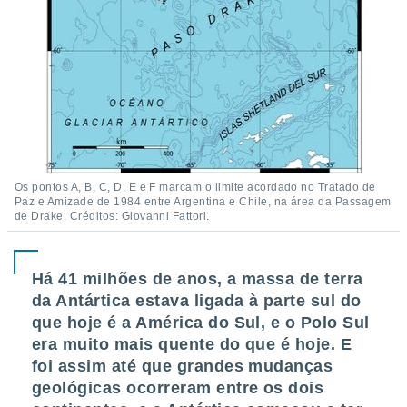
o qual se
ara tal,
 o seu
to ou opor-
essamento
m qualquer
ando em “
 ou na
 Cookies
te.
Os pontos A, B, C, D, E e F marcam o limite acordado no Tratado de
Paz e Amizade de 1984 entre Argentina e Chile, na área da Passagem
de Drake. Créditos: Giovanni Fattori.
 nossos
s o
Há 41 milhões de anos, a massa de terra
o de
da Antártica estava ligada à parte sul do
que hoje é a América do Sul, e o Polo Sul
e/ou aceder
era muito mais quente do que é hoje. E
ões num
foi assim até que grandes mudanças
utilizar
ados para
geológicas ocorreram entre os dois
publicidade,