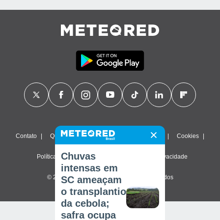
Contato
Quem Somos
FAQ
Termos de uso
Cookies
Chuvas
Política de privacidade
Configurações de privacidade
intensas em
© 2026 Meteored. Todos os direitos reservados
SC ameaçam
o transplantio
da cebola;
safra ocupa