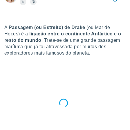
para lhe
licidade e
ados com
esmo. Pode
A
Passagem (ou Estreito) de Drake
(ou Mar de
ais
Hoces) é a
ligação entre o continente Antártico e o
s na nossa
resto do mundo
. Trata-se de uma grande passagem
 Cookies
e
u
marítima que já foi atravessada por muitos dos
nto a
exploradores mais famosos do planeta.
omento,
 botão
de cookies
na parte
nossa
.
IVAMENTE,
as
tes a