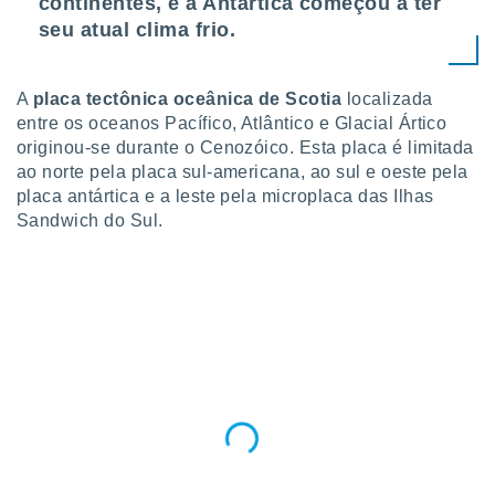
continentes, e a Antártica começou a ter
 para
seu atual clima frio.
a, utilizar
selecionar
A
placa tectônica oceânica de Scotia
localizada
a, criar
entre os oceanos Pacífico, Atlântico e Glacial Ártico
personalizar
originou-se durante o Cenozóico. Esta placa é limitada
tilizar
ao norte pela placa sul-americana, ao sul e oeste pela
selecionar
placa antártica e a leste pela microplaca das Ilhas
Sandwich do Sul.
dos, medir
nho da
, medir o
o dos
r os
ravés de
s ou
s de dados
es fontes,
 e melhorar
ilizar dados
ara