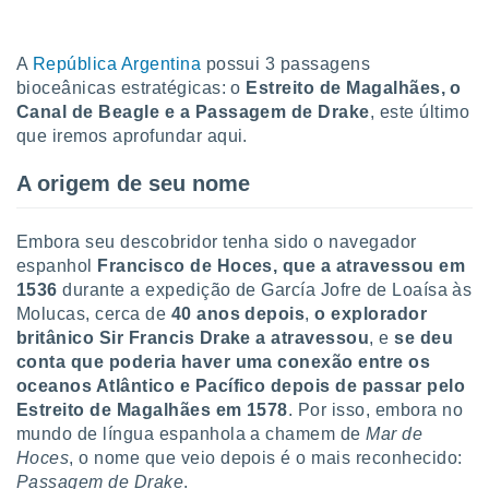
tar a
de cookies,
uar a
A
República Argentina
possui 3 passagens
osso site
bioceânicas estratégicas: o
Estreito de Magalhães, o
 Neste
mamo-lo de
Canal de Beagle e a Passagem de Drake
, este último
que iremos aprofundar aqui.
s os
cessários
A origem de seu nome
rar a
no website,
ilizaremos
Embora seu descobridor tenha sido o navegador
a analisar o
espanhol
Francisco de Hoces, que a atravessou em
nto ou
1536
durante a expedição de García Jofre de Loaísa às
ntar
Molucas, cerca de
40 anos depois
,
o explorador
 ou
britânico Sir Francis Drake a atravessou
, e
se deu
dos,
conta que poderia haver uma conexão entre os
ssa
oceanos Atlântico e Pacífico depois de passar pelo
ublicidade
Estreito de Magalhães em 1578
. Por isso, embora no
mundo de língua espanhola a chamem de
Mar de
ada. Pode
Hoces
, o nome que veio depois é o mais reconhecido:
nstalação de
Passagem de Drake
.
ceder ao