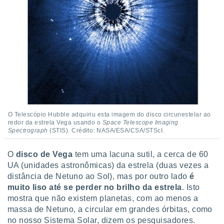
 para
a, utilizar
selecionar
a, criar
personalizar
tilizar
selecionar
dos, medir
nho da
O Telescópio Hubble adquiriu esta imagem do disco circunestelar ao
, medir o
redor da estrela Vega usando o
Space Telescope Imaging
o dos
Spectrograph
(STIS). Crédito: NASA/ESA/CSA/STScI.
r os
O
disco de Vega
tem uma lacuna sutil, a cerca de 60
ravés de
UA (unidades astronômicas) da estrela (duas vezes a
s ou
distância de Netuno ao Sol), mas por outro lado
é
s de dados
es fontes,
muito liso até se perder no brilho da estrela
. Isto
 e melhorar
mostra que não existem planetas, com ao menos a
ilizar dados
massa de Netuno, a circular em grandes órbitas, como
ara
no nosso Sistema Solar, dizem os pesquisadores.