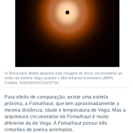
O Telescópio Webb adquiriu esta imagem do disco circunestelar ao
redor da estrela Vega usando o
Mid-Infrared Instrument
(MIRI).
Crédito: NASA/ESA/CSA/STScI.
Para efeito de comparação, existe uma estrela
próxima, a
Fomalhaut
, que tem aproximadamente a
mesma distância, idade e temperatura de Vega. Mas a
arquitetura circunestelar de Fomalhaut é muito
diferente da de Vega. A Fomalhaut possui três
cinturões de poeira aninhados.