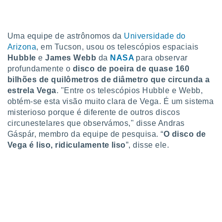
para lhe
licidade e
ados com
Uma equipe de astrônomos da
Universidade do
esmo. Pode
Arizona
, em Tucson, usou os telescópios espaciais
ais
Hubble
e
James Webb
da
NASA
para observar
s na nossa
profundamente o
disco de poeira de quase 160
 Cookies
e
u
bilhões de quilômetros de diâmetro que circunda a
nto a
estrela Vega
. "Entre os telescópios Hubble e Webb,
omento,
obtém-se esta visão muito clara de Vega. É um sistema
 botão
misterioso porque é diferente de outros discos
de cookies
circunestelares que observámos," disse Andras
na parte
Gáspár, membro da equipe de pesquisa. “
O disco de
nossa
.
Vega é liso, ridiculamente liso
”, disse ele.
IVAMENTE,
as
tes a