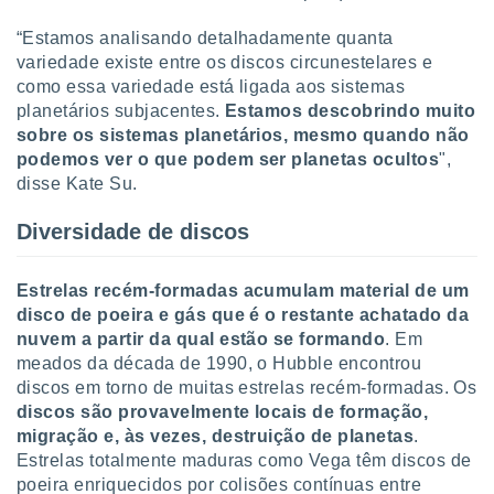
conteúdos.
“Estamos analisando detalhadamente quanta
ção
variedade existe entre os discos circunestelares e
como essa variedade está ligada aos sistemas
ão através
planetários subjacentes.
Estamos descobrindo muito
de
sobre os sistemas planetários, mesmo quando não
,
podemos ver o que podem ser planetas ocultos
",
 e
disse Kate Su.
dos,
publicidade
Diversidade de discos
s, estudos
a e
mento de
Estrelas recém-formadas acumulam material de um
disco de poeira e gás que é o restante achatado da
nuvem a partir da qual estão se formando
. Em
ossos 1199
meados da década de 1990, o Hubble encontrou
eiros
discos em torno de muitas estrelas recém-formadas. Os
discos são provavelmente locais de formação,
migração e, às vezes, destruição de planetas
.
Estrelas totalmente maduras como Vega têm discos de
poeira enriquecidos por colisões contínuas entre