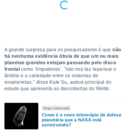
tar a
de cookies,
uar a
osso site
 Neste
mamo-lo de
s os
cessários
A grande surpresa para os pesquisadores é que
não
rar a
há nenhuma evidência óbvia de que um ou mais
no website,
planetas grandes estejam passando pelo disco
ilizaremos
a analisar o
frontal
como 'limpadores'. "Isto nos faz repensar o
nto ou
âmbito e a variedade entre os sistemas de
ntar
exoplanetas," disse Kate Su, autora principal do
 ou
estudo que apresenta as descobertas do Webb.
dos,
ssa
ublicidade
Artigo relacionado
Como é o novo telescópio de defesa
ada. Pode
planetária que a NASA está
construindo?
nstalação de
ceder ao