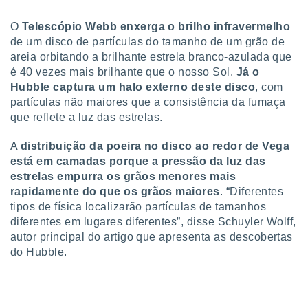
ite através
atura,
O
Telescópio Webb enxerga o brilho infravermelho
 botão
de um disco de partículas do tamanho de um grão de
areia orbitando a brilhante estrela branco-azulada que
é 40 vezes mais brilhante que o nosso Sol.
Já o
nto, nós e
Hubble captura um halo externo deste disco
, com
arceiros
partículas não maiores que a consistência da fumaça
cookies,
que reflete a luz das estrelas.
ores únicos
ias
A
distribuição da poeira no disco ao redor de Vega
s para
está em camadas porque a pressão da luz das
 aceder e
dados
estrelas empurra os grãos menores mais
ais como a
rapidamente do que os grãos maiores
. “Diferentes
 este sitio
tipos de física localizarão partículas de tamanhos
eços IP e
diferentes em lugares diferentes”, disse Schuyler Wolff,
ores de
autor principal do artigo que apresenta as descobertas
possível
do Hubble.
es possam
os seus
oais com
nteresse