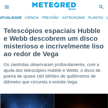
ATUALIDADE
CIÊNCIA
PREVISÃO
ASTRONOMIA
PLANTAS
de
Telescópios espaciais Hubble
 da
e Webb descobrem um disco
tempo.com)
do por
misterioso e incrivelmente liso
is para
ao redor de Vega
e as
 fornecidas
 qualidade.
Os cientistas observaram profundamente, com a
r a este
ajuda dos telescópios Hubble e Webb, o disco de
s das
opções:
poeira de quase 160 bilhões de quilômetros de
diâmetro que circunda a estrela Vega.
ookies e
 forma
e digital
da,