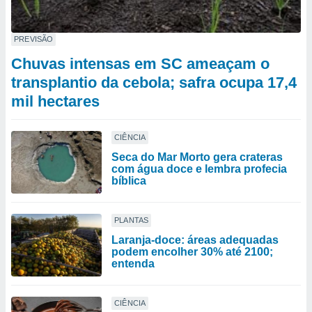
PREVISÃO
Chuvas intensas em SC ameaçam o
transplantio da cebola; safra ocupa 17,4
mil hectares
CIÊNCIA
Seca do Mar Morto gera crateras
com água doce e lembra profecia
bíblica
PLANTAS
Laranja-doce: áreas adequadas
podem encolher 30% até 2100;
entenda
CIÊNCIA