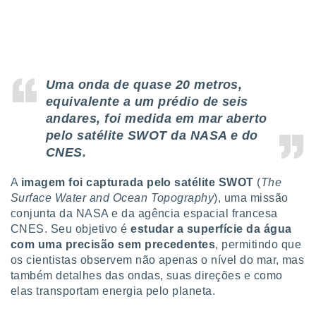
tar a
de cookies,
uar a
osso site
 Neste
mamo-lo de
Uma onda de quase 20 metros,
s os
equivalente a um prédio de seis
cessários
andares, foi medida em mar aberto
rar a
pelo satélite SWOT da NASA e do
no website,
CNES.
ilizaremos
a analisar o
nto ou
A
imagem foi capturada pelo satélite SWOT
(
The
ntar
Surface Water and Ocean Topography
), uma missão
 ou
conjunta da NASA e da agência espacial francesa
CNES. Seu objetivo é
estudar a superfície da água
dos,
com uma precisão sem precedentes
, permitindo que
ssa
ublicidade
os cientistas observem não apenas o nível do mar, mas
também detalhes das ondas, suas direções e como
ada. Pode
elas transportam energia pelo planeta.
nstalação de
ceder ao