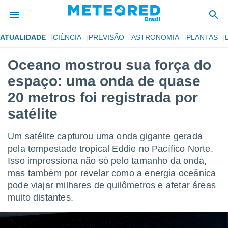
ATUALIDADE
CIÊNCIA
PREVISÃO
ASTRONOMIA
PLANTAS
de
Oceano mostrou sua força do
 da
espaço: uma onda de quase
tempo.com)
do por
20 metros foi registrada por
is para
satélite
e as
 fornecidas
 qualidade.
Um satélite capturou uma onda gigante gerada
r a este
pela tempestade tropical Eddie no Pacífico Norte.
s das
opções:
Isso impressiona não só pelo tamanho da onda,
mas também por revelar como a energia oceânica
ookies e
pode viajar milhares de quilômetros e afetar áreas
 forma
muito distantes.
e digital
da,