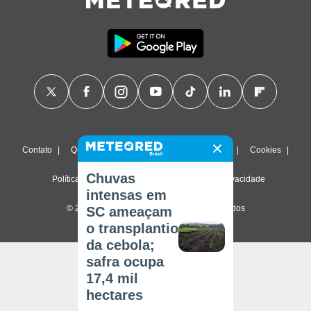
Contato
Quem Somos
FAQ
Termos de uso
Cookies
Chuvas
Política de privacidade
Configurações de privacidade
intensas em
© 2026 Meteored. Todos os direitos reservados
SC ameaçam
o transplantio
da cebola;
safra ocupa
17,4 mil
hectares