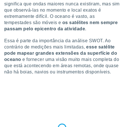
significa que ondas maiores nunca existiram, mas sim
o qual se
ara tal,
que observá-las no momento e local exatos é
 o seu
extremamente difícil. O oceano é vasto, as
to ou opor-
tempestades são móveis e
os satélites nem sempre
essamento
passam pelo epicentro da atividade
.
m qualquer
ando em “
Essa é parte da importância da análise SWOT. Ao
 ou na
contrário de medições mais limitadas,
esse satélite
 Cookies
pode mapear grandes extensões da superfície do
te.
oceano
e fornecer uma visão muito mais completa do
que está acontecendo em áreas remotas, onde quase
 nossos
não há boias, navios ou instrumentos disponíveis.
s o
o de
e/ou aceder
ões num
utilizar
ados para
publicidade,