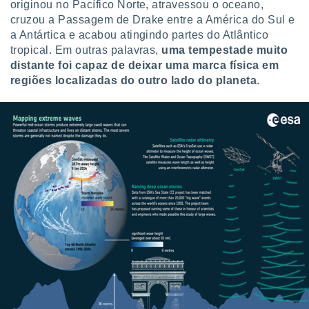
conteúdos.
originou no Pacífico Norte, atravessou o oceano,
cruzou a Passagem de Drake entre a América do Sul e
a Antártica e acabou atingindo partes do Atlântico
ção
tropical. Em outras palavras,
uma tempestade muito
ão através
distante foi capaz de deixar uma marca física em
de
regiões localizadas do outro lado do planeta
.
,
 e
dos,
publicidade
s, estudos
a e
mento de
ossos 1199
eiros