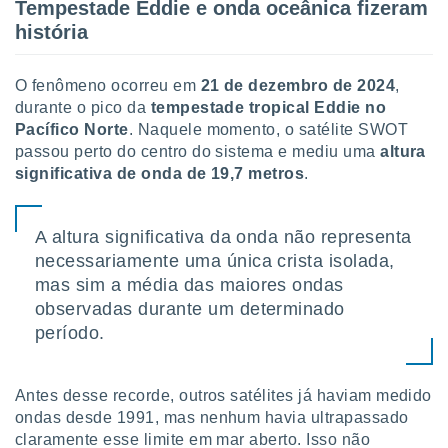
Tempestade Eddie e onda oceânica fizeram
ite através
história
atura,
 botão
O fenômeno ocorreu em
21 de dezembro de 2024
,
durante o pico da
tempestade tropical Eddie no
nto, nós e
Pacífico Norte
. Naquele momento, o satélite SWOT
arceiros
passou perto do centro do sistema e mediu uma
altura
cookies,
significativa de onda de 19,7 metros
.
ores únicos
ias
s para
 aceder e
A altura significativa da onda não representa
dados
necessariamente uma única crista isolada,
ais como a
mas sim a média das maiores ondas
 este sitio
observadas durante um determinado
eços IP e
ores de
período.
possível
es possam
Antes desse recorde, outros satélites já haviam medido
os seus
ondas desde 1991, mas nenhum havia ultrapassado
oais com
claramente esse limite em mar aberto. Isso não
nteresse