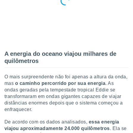
 para
a, utilizar
selecionar
a, criar
personalizar
tilizar
selecionar
A energia do oceano viajou milhares de
quilômetros
dos, medir
nho da
, medir o
O mais surpreendente não foi apenas a altura da onda,
o dos
mas
o caminho percorrido por sua energia
. As
r os
ondas geradas pela tempestade tropical Eddie se
ravés de
transformaram em ondas gigantes capazes de viajar
s ou
distâncias enormes depois que o sistema começou a
s de dados
enfraquecer.
es fontes,
 e melhorar
De acordo com os dados analisados,
essa energia
ilizar dados
ara
viajou aproximadamente 24.000 quilômetros
. Ela se