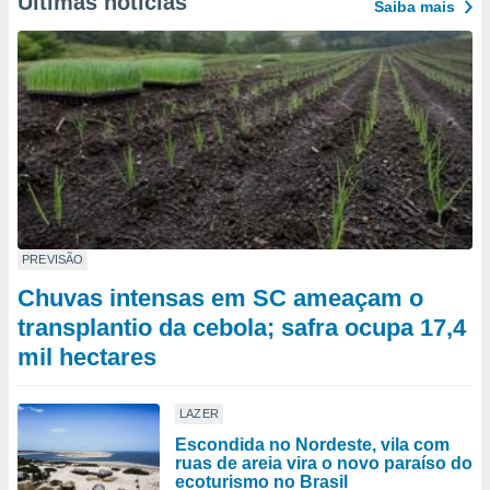
Últimas notícias
Saiba mais
PREVISÃO
Chuvas intensas em SC ameaçam o
transplantio da cebola; safra ocupa 17,4
mil hectares
LAZER
Escondida no Nordeste, vila com
ruas de areia vira o novo paraíso do
ecoturismo no Brasil