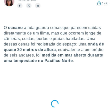
para lhe
6 min
licidade e
ados com
esmo. Pode
ais
O
oceano
ainda guarda cenas que parecem saídas
s na nossa
diretamente de um filme, mas que ocorrem longe de
 Cookies
e
câmeras, costas, portos e praias habitadas. Uma
u
dessas cenas foi registrada do espaço: uma
onda de
nto a
omento,
quase 20 metros de altura
, equivalente a um prédio
 botão
de seis andares, foi
medida em mar aberto durante
de cookies
uma tempestade no Pacífico Norte
.
na parte
nossa
.
IVAMENTE,
as
tes a