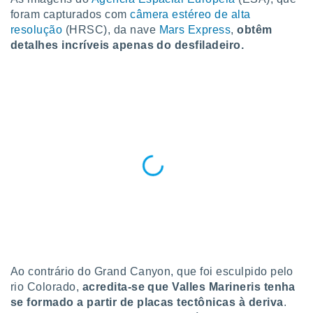
para lhe
foram capturados com
câmera estéreo de alta
licidade e
resolução
(HRSC), da nave
Mars Express
,
obtêm
ados com
detalhes incríveis apenas do desfiladeiro.
esmo. Pode
ais
s na nossa
 Cookies
e
u
nto a
omento,
 botão
de cookies
na parte
nossa
.
IVAMENTE,
Ao contrário do Grand Canyon, que foi esculpido pelo
as
tes a
rio Colorado,
acredita-se que Valles Marineris tenha
se formado a partir de placas tectônicas à deriva
.