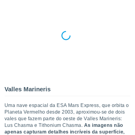
ite através
atura,
 botão
nto, nós e
arceiros
cookies,
ores únicos
ias
s para
 aceder e
dados
ais como a
 este sitio
Valles Marineris
eços IP e
ores de
possível
Uma nave espacial da ESA Mars Express, que orbita o
Planeta Vermelho desde 2003, aproximou-se de dois
es possam
vales que fazem parte do oeste de Valles Marineris:
os seus
Lus Chasma e Tithonium Chasma.
As imagens não
oais com
apenas capturam detalhes incríveis da superfície,
nteresse