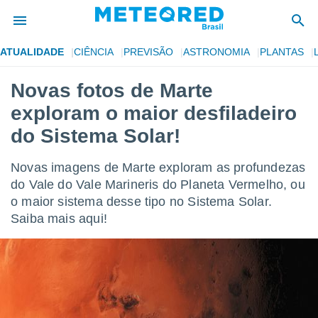
ATUALIDADE
CIÊNCIA
PREVISÃO
ASTRONOMIA
PLANTAS
de
Novas fotos de Marte
 da
exploram o maior desfiladeiro
tempo.com)
do por
do Sistema Solar!
is para
e as
Novas imagens de Marte exploram as profundezas
 fornecidas
 qualidade.
do Vale do Vale Marineris do Planeta Vermelho, ou
r a este
o maior sistema desse tipo no Sistema Solar.
s das
Saiba mais aqui!
opções:
ookies e
 forma
e digital
da,