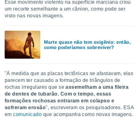
tar a
Esse movimento violento na superfície marciana criou
de cookies,
um recorte semelhante a um cânion, como pode ser
uar a
visto nas novas imagens.
osso site
 Neste
mamo-lo de
Marte quase não tem oxigênio: então,
s os
como poderíamos sobreviver?
cessários
rar a
no website,
ilizaremos
a analisar o
"À medida que as placas tectônicas se afastavam, elas
nto ou
parecem ter causado a formação de triângulos de
ntar
rochas irregulares que se
assemelham a uma fileira
 ou
de dentes de tubarão
.
Com o tempo, essas
formações rochosas entraram em colapso e
dos,
sofreram erosão
", escreveram os pesquisadores. ESA
ssa
ublicidade
em
comunicado
que acompanha como novas imagens.
ada. Pode
nstalação de
ceder ao