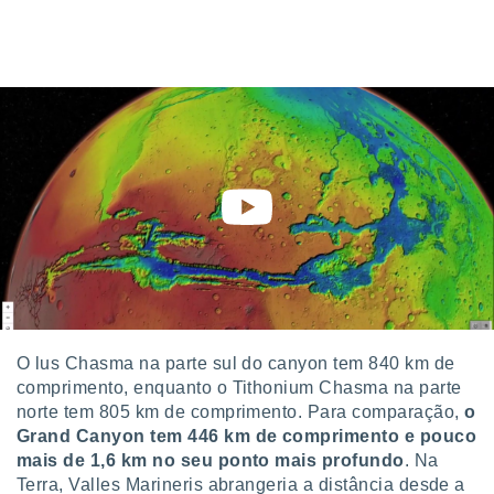
 para
a, utilizar
selecionar
a, criar
personalizar
tilizar
selecionar
dos, medir
nho da
, medir o
o dos
r os
ravés de
O lus Chasma na parte sul do canyon tem 840 km de
s ou
comprimento, enquanto o Tithonium Chasma na parte
s de dados
norte tem 805 km de comprimento. Para comparação,
o
es fontes,
 e melhorar
Grand Canyon tem 446 km de comprimento e pouco
ilizar dados
mais de 1,6 km no seu ponto mais profundo
. Na
ara
Terra, Valles Marineris abrangeria a distância desde a