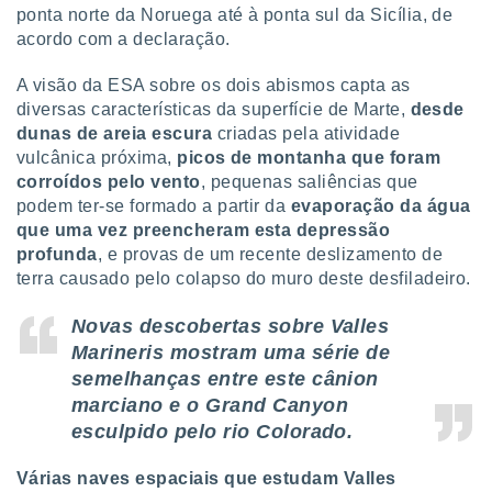
conteúdos.
ponta norte da Noruega até à ponta sul da Sicília, de
acordo com a declaração.
ção
A visão da ESA sobre os dois abismos capta as
ão através
diversas características da superfície de Marte,
desde
de
dunas de areia escura
criadas pela atividade
,
vulcânica próxima,
picos de montanha que foram
 e
corroídos pelo vento
, pequenas saliências que
dos,
podem ter-se formado a partir da
evaporação da água
publicidade
que uma vez preencheram esta depressão
s, estudos
profunda
, e provas de um recente deslizamento de
a e
terra causado pelo colapso do muro deste desfiladeiro.
mento de
Novas descobertas sobre Valles
ossos 1199
Marineris mostram uma série de
eiros
semelhanças entre este cânion
marciano e o Grand Canyon
esculpido pelo rio Colorado.
Várias naves espaciais que estudam Valles