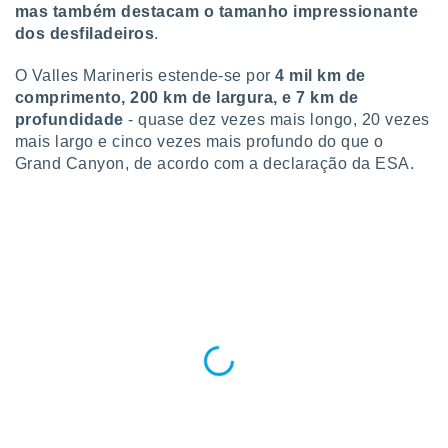
mas também destacam o tamanho impressionante
o qual se
dos desfiladeiros
.
ara tal,
 o seu
to ou opor-
O Valles Marineris estende-se por
4 mil km de
essamento
comprimento, 200 km de largura, e 7 km de
m qualquer
profundidade
- quase dez vezes mais longo, 20 vezes
ando em “
mais largo e cinco vezes mais profundo do que o
 ou na
Grand Canyon, de acordo com a declaração da ESA.
 Cookies
te.
 nossos
s o
o de
e/ou aceder
ões num
utilizar
ados para
publicidade,