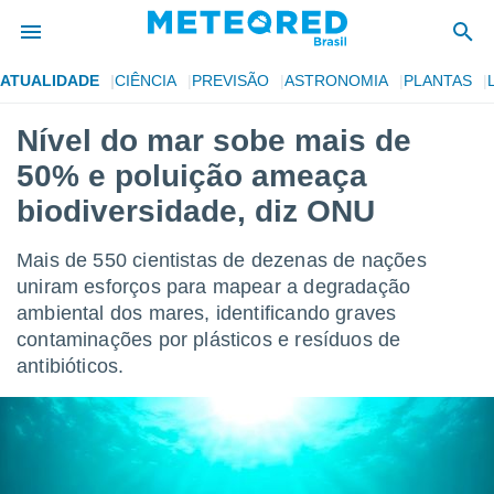
ATUALIDADE
CIÊNCIA
PREVISÃO
ASTRONOMIA
PLANTAS
de
Nível do mar sobe mais de
 da
50% e poluição ameaça
tempo.com)
do por
biodiversidade, diz ONU
is para
e as
Mais de 550 cientistas de dezenas de nações
 fornecidas
 qualidade.
uniram esforços para mapear a degradação
r a este
ambiental dos mares, identificando graves
s das
contaminações por plásticos e resíduos de
opções:
antibióticos.
ookies e
 forma
e digital
da,