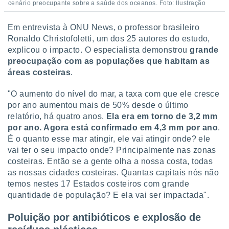
cenário preocupante sobre a saúde dos oceanos. Foto: Ilustração
 para
a, utilizar
Em entrevista à ONU News, o professor brasileiro
selecionar
Ronaldo Christofoletti, um dos 25 autores do estudo,
explicou o impacto. O especialista demonstrou
grande
a, criar
preocupação com as populações que habitam as
personalizar
áreas costeiras
.
tilizar
selecionar
"O aumento do nível do mar, a taxa com que ele cresce
dos, medir
por ano aumentou mais de 50% desde o último
nho da
relatório, há quatro anos.
Ela era em torno de 3,2 mm
, medir o
por ano. Agora está confirmado em 4,3 mm por ano
.
o dos
É o quanto esse mar atingir, ele vai atingir onde? ele
vai ter o seu impacto onde? Principalmente nas zonas
r os
costeiras. Então se a gente olha a nossa costa, todas
ravés de
s ou
as nossas cidades costeiras. Quantas capitais nós não
s de dados
temos nestes 17 Estados costeiros com grande
es fontes,
quantidade de população? E ela vai ser impactada".
 e melhorar
ilizar dados
Poluição por antibióticos e explosão de
ara