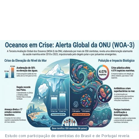
o qual se
ara tal,
 o seu
to ou opor-
essamento
m qualquer
ando em “
 ou na
 Cookies
te.
 nossos
s o
o de
e/ou aceder
ões num
utilizar
ados para
Estudo com participação de cientistas do Brasil e de Portugal revela
publicidade,