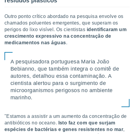
resíduos plásticos
conteúdos.
ção
Outro ponto crítico abordado na pesquisa envolve os
chamados poluentes emergentes, que superam os
ão através
perigos do lixo visível. Os cientistas
identificaram um
de
crescimento expressivo na concentração de
,
medicamentos nas águas
.
 e
dos,
publicidade
A pesquisadora portuguesa Maria João
s, estudos
Bebianno, que também integra o comitê de
a e
autores, detalhou essa contaminação. A
mento de
cientista alertou para o surgimento de
microorganismos perigosos no ambiente
ossos 1199
marinho.
eiros
"Estamos a assistir a um aumento da concentração de
antibióticos no oceano.
Isto faz com que surjam
espécies de bactérias e genes resistentes no mar
,