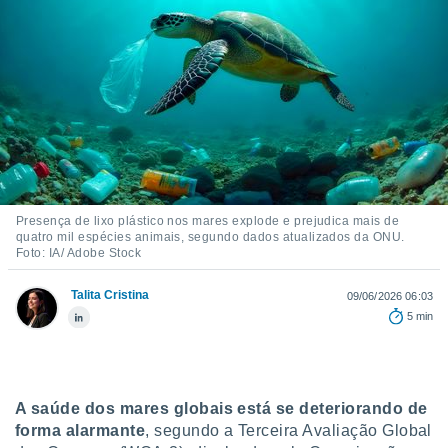
m
 recolhidas
cookies ou
, permite-
ar a nossa
ara
ACEITAR
 fornecer-
E
os de alta
CONTINUAR
sem
sto.
CONFIGURAÇÕES
Presença de lixo plástico nos mares explode e prejudica mais de
o botão
quatro mil espécies animais, segundo dados atualizados da ONU.
ontinuar",
Foto: IA/ Adobe Stock
r ao
itando a
Talita Cristina
09/06/2026 06:03
de todos os
5 min
óprios ou
parceiros,
rmitem
lisar o
nto no
A saúde dos mares globais está se deteriorando de
em como
forma alarmante
, segundo a Terceira Avaliação Global
 um perfil