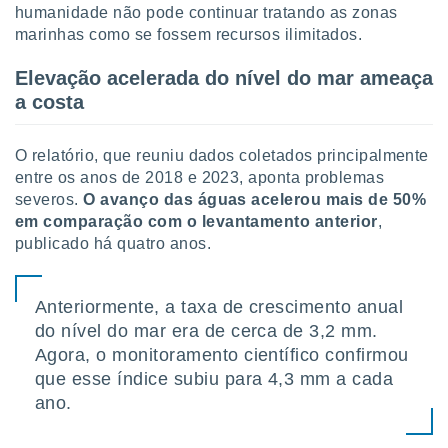
tar a
humanidade não pode continuar tratando as zonas
de cookies,
marinhas como se fossem recursos ilimitados.
uar a
osso site
Elevação acelerada do nível do mar ameaça
 Neste
a costa
mamo-lo de
s os
O relatório, que reuniu dados coletados principalmente
cessários
rar a
entre os anos de 2018 e 2023, aponta problemas
no website,
severos.
O avanço das águas acelerou mais de 50%
ilizaremos
em comparação com o levantamento anterior
,
a analisar o
publicado há quatro anos.
nto ou
ntar
 ou
Anteriormente, a taxa de crescimento anual
dos,
do nível do mar era de cerca de 3,2 mm.
ssa
Agora, o monitoramento científico confirmou
ublicidade
que esse índice subiu para 4,3 mm a cada
ano.
ada. Pode
nstalação de
ceder ao