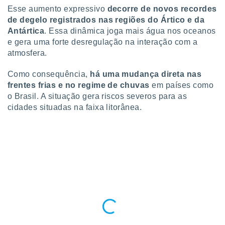
ite através
Esse aumento expressivo
decorre de novos recordes
atura,
de degelo registrados nas regiões do Ártico e da
 botão
Antártica
. Essa dinâmica joga mais água nos oceanos
e gera uma forte desregulação na interação com a
atmosfera.
nto, nós e
arceiros
Como consequência,
há uma mudança direta nas
cookies,
frentes frias e no regime de chuvas
em países como
ores únicos
o Brasil. A situação gera riscos severos para as
ias
cidades situadas na faixa litorânea.
s para
 aceder e
dados
ais como a
 este sitio
eços IP e
ores de
possível
es possam
os seus
oais com
nteresse