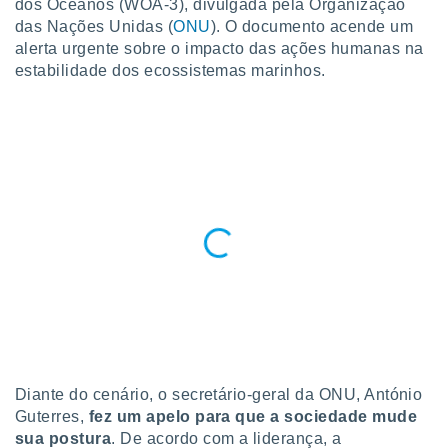
dos Oceanos (WOA-3), divulgada pela Organização
para lhe
licidade e
das Nações Unidas (
ONU
). O documento acende um
alerta urgente sobre o impacto das ações humanas na
ados com
estabilidade dos ecossistemas marinhos.
esmo. Pode
ais
s na nossa
 Cookies
e
u
nto a
omento,
 botão
de cookies
na parte
nossa
.
IVAMENTE,
as
Diante do cenário, o secretário-geral da ONU, António
tes a
Guterres,
fez um apelo para que a sociedade mude
sua postura
. De acordo com a liderança, a