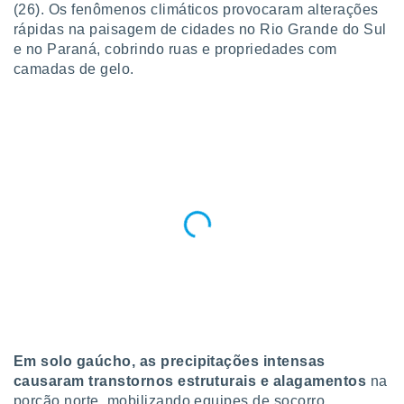
para lhe
(26). Os fenômenos climáticos provocaram alterações
licidade e
rápidas na paisagem de cidades no Rio Grande do Sul
e no Paraná, cobrindo ruas e propriedades com
ados com
camadas de gelo.
esmo. Pode
ais
s na nossa
 Cookies
e
u
nto a
omento,
 botão
de cookies
na parte
nossa
.
IVAMENTE,
as
Em solo gaúcho, as precipitações intensas
tes a
causaram transtornos estruturais e alagamentos
na
porção norte, mobilizando equipes de socorro.