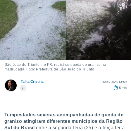
m
 recolhidas
cookies ou
, permite-
ar a nossa
ara
ACEITAR
 fornecer-
E
os de alta
CONTINUAR
sem
sto.
CONFIGURAÇÕES
São João do Triunfo, no PR, registrou queda de granizo na
o botão
madrugada. Foto: Prefeitura de São João do Triunfo
ontinuar",
r ao
Talita Cristina
26/05/2026 13:59
itando a
5 min
de todos os
óprios ou
parceiros,
rmitem
lisar o
Tempestades severas acompanhadas de queda de
nto no
granizo atingiram diferentes municípios da Região
em como
 um perfil
Sul do Brasil
entre a segunda-feira (25) e a terça-feira