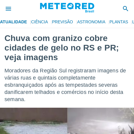
ATUALIDADE
CIÊNCIA
PREVISÃO
ASTRONOMIA
PLANTAS
de
Chuva com granizo cobre
 da
cidades de gelo no RS e PR;
tempo.com)
do por
veja imagens
is para
e as
Moradores da Região Sul registraram imagens de
 fornecidas
 qualidade.
várias ruas e quintais completamente
r a este
esbranquiçados após as tempestades severas
s das
danificarem telhados e comércios no início desta
opções:
semana.
ookies e
 forma
e digital
da,