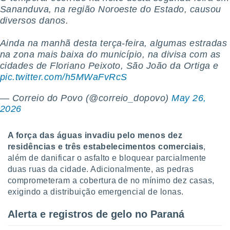
 para
Sananduva, na região Noroeste do Estado, causou
diversos danos.
a, utilizar
selecionar
Ainda na manhã desta terça-feira, algumas estradas
na zona mais baixa do município, na divisa com as
a, criar
cidades de Floriano Peixoto, São João da Ortiga e
personalizar
tilizar
pic.twitter.com/h5MWaFvRcS
selecionar
— Correio do Povo (@correio_dopovo)
May 26,
dos, medir
2026
nho da
, medir o
o dos
A força das águas invadiu pelo menos dez
residências e três estabelecimentos comerciais
,
r os
além de danificar o asfalto e bloquear parcialmente
ravés de
duas ruas da cidade. Adicionalmente, as pedras
s ou
comprometeram a cobertura de no mínimo dez casas,
s de dados
exigindo a distribuição emergencial de lonas.
es fontes,
 e melhorar
ilizar dados
Alerta e registros de gelo no Paraná
ara