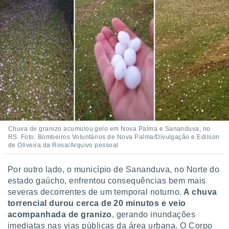
ite através
atura,
 botão
nto, nós e
arceiros
cookies,
ores únicos
ias
s para
 aceder e
Chuva de granizo acumulou gelo em Nova Palma e Sananduva, no
dados
RS. Foto: Bombeiros Voluntários de Nova Palma/Divulgação e Edilson
ais como a
de Oliveira da Rosa/Arquivo pessoal
 este sitio
eços IP e
ores de
Por outro lado, o município de Sananduva, no Norte do
possível
estado gaúcho, enfrentou consequências bem mais
severas decorrentes de um temporal noturno.
A chuva
es possam
torrencial durou cerca de 20 minutos e veio
os seus
acompanhada de granizo
, gerando inundações
oais com
imediatas nas vias públicas da área urbana. O Corpo
nteresse