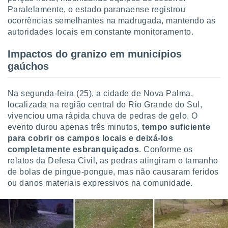
tar a
Paralelamente, o estado paranaense registrou
de cookies,
ocorrências semelhantes na madrugada, mantendo as
uar a
autoridades locais em constante monitoramento.
osso site
 Neste
mamo-lo de
Impactos do granizo em municípios
gaúchos
s os
cessários
rar a
Na segunda-feira (25), a cidade de Nova Palma,
no website,
localizada na região central do Rio Grande do Sul,
ilizaremos
vivenciou uma rápida chuva de pedras de gelo. O
a analisar o
evento durou apenas três minutos,
tempo suficiente
nto ou
para cobrir os campos locais e deixá-los
ntar
 ou
completamente esbranquiçados
. Conforme os
relatos da Defesa Civil, as pedras atingiram o tamanho
dos,
de bolas de pingue-pongue, mas não causaram feridos
ssa
ou danos materiais expressivos na comunidade.
ublicidade
ada. Pode
nstalação de
ceder ao