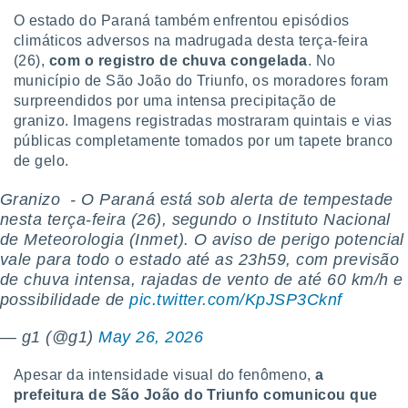
conteúdos.
O estado do Paraná também enfrentou episódios
climáticos adversos na madrugada desta terça-feira
ção
(26),
com o registro de chuva congelada
. No
município de São João do Triunfo, os moradores foram
ão através
de
surpreendidos por uma intensa precipitação de
,
granizo. Imagens registradas mostraram quintais e vias
 e
públicas completamente tomados por um tapete branco
de gelo.
dos,
publicidade
Granizo ️ - O Paraná está sob alerta de tempestade
s, estudos
nesta terça-feira (26), segundo o Instituto Nacional
a e
mento de
de Meteorologia (Inmet). O aviso de perigo potencial
vale para todo o estado até as 23h59, com previsão
de chuva intensa, rajadas de vento de até 60 km/h e
ossos 1199
possibilidade de
pic.twitter.com/KpJSP3Cknf
eiros
— g1 (@g1)
May 26, 2026
Apesar da intensidade visual do fenômeno,
a
prefeitura de São João do Triunfo comunicou que