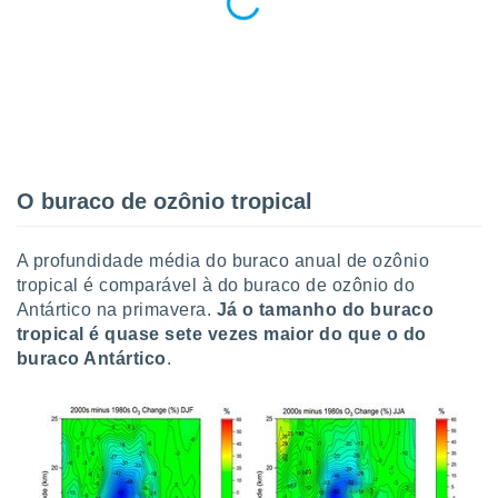
conteúdos.
ção
ão através
de
,
 e
O buraco de ozônio tropical
dos,
publicidade
s, estudos
A profundidade média do buraco anual de ozônio
a e
tropical é comparável à do buraco de ozônio do
mento de
Antártico na primavera.
Já o tamanho do buraco
tropical é quase sete vezes maior do que o do
ossos 1199
buraco Antártico
.
eiros