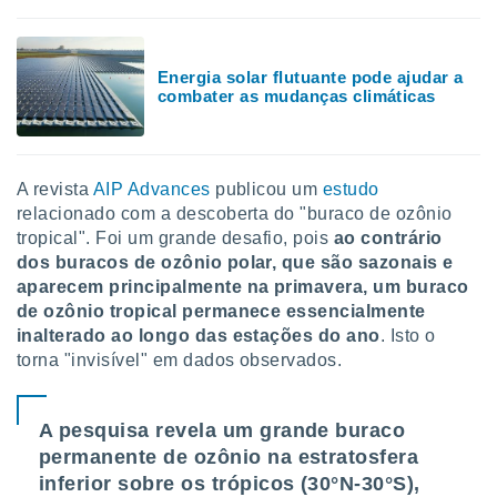
tar a
de cookies,
uar a
osso site
Energia solar flutuante pode ajudar a
 Neste
combater as mudanças climáticas
mamo-lo de
s os
cessários
A revista
AIP Advances
publicou um
estudo
rar a
relacionado com a descoberta do "buraco de ozônio
no website,
tropical". Foi um grande desafio, pois
ao contrário
ilizaremos
a analisar o
dos buracos de ozônio polar, que são sazonais e
nto ou
aparecem principalmente na primavera, um buraco
ntar
de ozônio tropical permanece essencialmente
 ou
inalterado ao longo das estações do ano
. Isto o
torna "invisível" em dados observados.
dos,
ssa
ublicidade
A pesquisa revela um grande buraco
ada. Pode
permanente de ozônio na estratosfera
nstalação de
inferior sobre os trópicos (30°N-30°S),
ceder ao