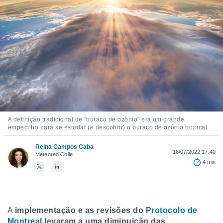
m
 recolhidas
cookies ou
, permite-
ar a nossa
ara
ACEITAR
 fornecer-
E
os de alta
CONTINUAR
sem
sto.
CONFIGURAÇÕES
o botão
A definição tradicional de "buraco de ozônio" era um grande
ontinuar",
empecilho para se estudar (e descobrir) o buraco de ozônio tropical.
r ao
itando a
Reina Campos Caba
de todos os
16/07/2022 17:40
Meteored Chile
óprios ou
4 min
parceiros,
rmitem
lisar o
nto no
em como
A
implementação e as revisões do
Protocolo de
 um perfil
Montreal
levaram a uma diminuição das