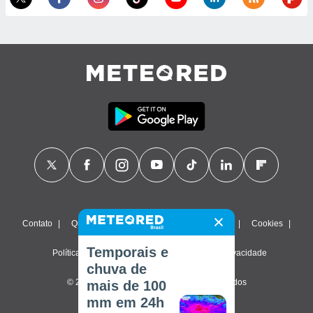
Contato
Quem Somos
FAQ
Termos de uso
Cookies
Temporais e
Política de privacidade
Configurações de privacidade
chuva de
© 2026 Meteored. Todos os direitos reservados
mais de 100
mm em 24h