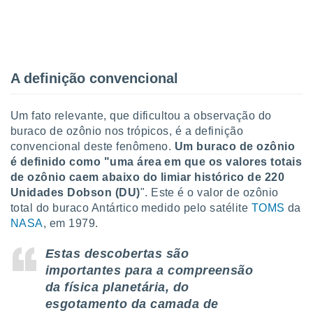
o qual se
ara tal,
 o seu
to ou opor-
essamento
A definição convencional
m qualquer
ando em “
 ou na
Um fato relevante, que dificultou a observação do
 Cookies
buraco de ozônio nos trópicos, é a definição
te.
convencional deste fenômeno.
Um buraco de ozônio
é definido como "uma área em que os valores totais
 nossos
de ozônio caem abaixo do limiar histórico de 220
Unidades Dobson (DU)
". Este é o valor de ozônio
s o
total do buraco Antártico medido pelo satélite
TOMS
da
NASA
, em 1979.
o de
Estas descobertas são
e/ou aceder
ões num
importantes para a compreensão
utilizar
da física planetária, do
ados para
esgotamento da camada de
publicidade,