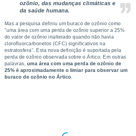
ozônio, das mudanças climáticas e
 para
da saúde humana.
a, utilizar
selecionar
Mas a pesquisa definiu um buraco de ozônio como
"uma área com uma perda de ozônio superior a 25%
a, criar
do valor de ozônio inalterado quando não havia
personalizar
clorofluorcarbonetos (CFC) significativos na
tilizar
selecionar
estratosfera". Esta nova definição é suportada pela
perda de ozônio observada sobre o Ártico. Em outras
dos, medir
palavras,
uma área com uma perda de ozônio de
nho da
25% é aproximadamente o limiar para observar um
, medir o
buraco de ozônio no Ártico
.
o dos
r os
ravés de
s ou
s de dados
es fontes,
 e melhorar
ilizar dados
ara