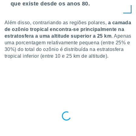
que existe desde os anos 80.
ite através
atura,
 botão
Além disso, contrariando as regiões polares,
a camada
de ozônio tropical encontra-se principalmente na
estratosfera a uma altitude superior a 25 km
. Apenas
nto, nós e
arceiros
uma porcentagem relativamente pequena (entre 25% e
cookies,
30%) do total do ozônio é distribuída na estratosfera
ores únicos
tropical inferior (entre 10 e 25 km de altitude).
ias
s para
 aceder e
dados
ais como a
 este sitio
eços IP e
ores de
possível
es possam
os seus
oais com
nteresse