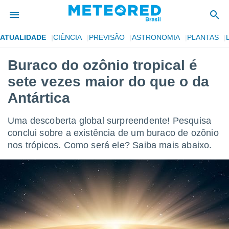
ATUALIDADE
CIÊNCIA
PREVISÃO
ASTRONOMIA
PLANTAS
de
Buraco do ozônio tropical é
 da
sete vezes maior do que o da
tempo.com)
do por
Antártica
is para
e as
Uma descoberta global surpreendente! Pesquisa
 fornecidas
 qualidade.
conclui sobre a existência de um buraco de ozônio
r a este
nos trópicos. Como será ele? Saiba mais abaixo.
s das
opções:
ookies e
 forma
e digital
da,