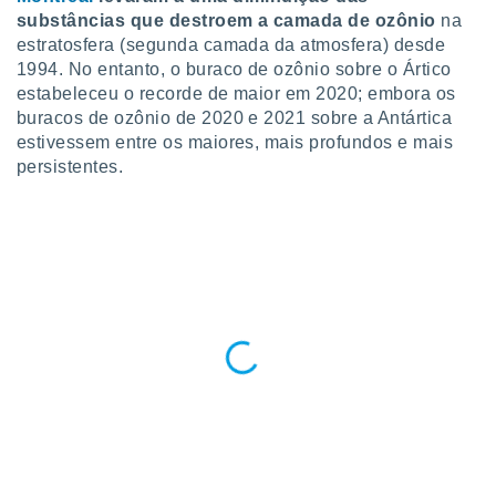
para lhe
substâncias que destroem a camada de ozônio
na
licidade e
estratosfera (segunda camada da atmosfera) desde
1994. No entanto, o buraco de ozônio sobre o Ártico
ados com
esmo. Pode
estabeleceu o recorde de maior em 2020; embora os
ais
buracos de ozônio de 2020 e 2021 sobre a Antártica
s na nossa
estivessem entre os maiores, mais profundos e mais
 Cookies
e
persistentes.
u
nto a
omento,
 botão
de cookies
na parte
nossa
.
IVAMENTE,
as
tes a