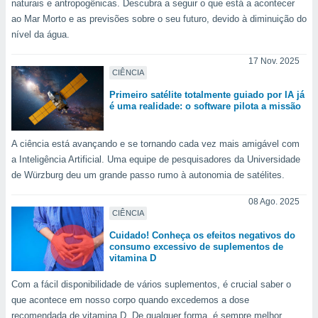
naturais e antropogênicas. Descubra a seguir o que está a acontecer
para lhe
licidade e
ao Mar Morto e as previsões sobre o seu futuro, devido à diminuição do
nível da água.
ados com
esmo. Pode
17 Nov. 2025
ais
CIÊNCIA
s na nossa
Primeiro satélite totalmente guiado por IA já
 Cookies
e
é uma realidade: o software pilota a missão
u
nto a
omento,
A ciência está avançando e se tornando cada vez mais amigável com
 botão
a Inteligência Artificial. Uma equipe de pesquisadores da Universidade
de cookies
de Würzburg deu um grande passo rumo à autonomia de satélites.
na parte
nossa
08 Ago. 2025
.
CIÊNCIA
IVAMENTE,
Cuidado! Conheça os efeitos negativos do
consumo excessivo de suplementos de
vitamina D
as
Com a fácil disponibilidade de vários suplementos, é crucial saber o
tes a
que acontece em nosso corpo quando excedemos a dose
recomendada de vitamina D. De qualquer forma, é sempre melhor