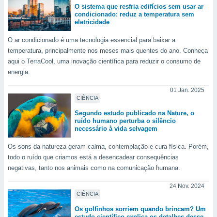
 para
O sistema que resfria edifícios sem usar ar
condicionado: reduz a temperatura sem
eletricidade
a, utilizar
selecionar
O ar condicionado é uma tecnologia essencial para baixar a
temperatura, principalmente nos meses mais quentes do ano. Conheça
a, criar
personalizar
aqui o TerraCool, uma inovação científica para reduzir o consumo de
tilizar
energia.
selecionar
01 Jan. 2025
dos, medir
CIÊNCIA
nho da
Segundo estudo publicado na Nature, o
, medir o
ruído humano perturba o silêncio
o dos
necessário à vida selvagem
r os
Os sons da natureza geram calma, contemplação e cura física. Porém,
ravés de
todo o ruído que criamos está a desencadear consequências
s ou
negativas, tanto nos animais como na comunicação humana.
s de dados
es fontes,
24 Nov. 2024
 e melhorar
CIÊNCIA
ilizar dados
ara
Os golfinhos sorriem quando brincam? Um
estudo científico explica os detalhes desse