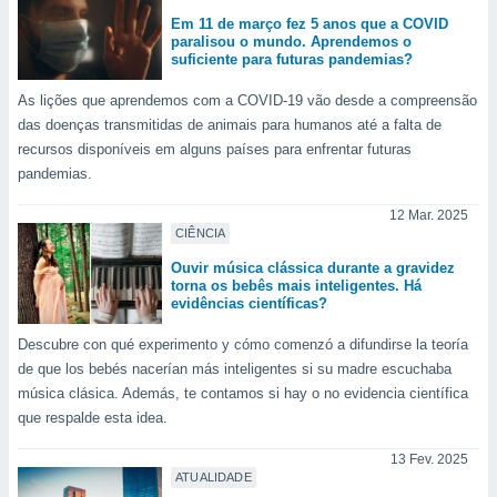
o qual se
Em 11 de março fez 5 anos que a COVID
ara tal,
paralisou o mundo. Aprendemos o
 o seu
suficiente para futuras pandemias?
to ou opor-
essamento
As lições que aprendemos com a COVID-19 vão desde a compreensão
m qualquer
das doenças transmitidas de animais para humanos até a falta de
ando em “
recursos disponíveis em alguns países para enfrentar futuras
 ou na
pandemias.
 Cookies
12 Mar. 2025
te.
CIÊNCIA
Ouvir música clássica durante a gravidez
 nossos
torna os bebês mais inteligentes. Há
evidências científicas?
s o
Descubre con qué experimento y cómo comenzó a difundirse la teoría
o de
de que los bebés nacerían más inteligentes si su madre escuchaba
música clásica. Además, te contamos si hay o no evidencia científica
e/ou aceder
que respalde esta idea.
ões num
utilizar
13 Fev. 2025
ados para
ATUALIDADE
publicidade,