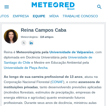
UTOS
EMPRESA
EQUIPE
MÍDIA
TRABALHE CONOSCO
de
Reina Campos Caba
 da
Meteorologista -
118 artigos
tempo.com)
do por
is para
e as
Reina é
Meteorologista pela
Universidade de Valparaíso
, com
 fornecidas
diplomada em Docência Universitária pela
Universidade de
 qualidade.
Santiago do Chile
e Mestre em Educação Ambiental pela
r a este
Universidade de Playa Ancha
.
s das
opções:
Ao longo de sua carreira profissional de 13 anos
, atuou na
Corporação Nacional Florestal (
CONAF
), e como
assessora de
ookies e
instituições privadas
, tanto desenvolvendo previsões aplicadas
 forma
(incêndios florestais, estímulos de precipitação, empresas de
energia elétrica e agrícolas) quanto ensinando futuros
e digital
profissionais. Durante seus anos de docência, ministrou aulas
da,