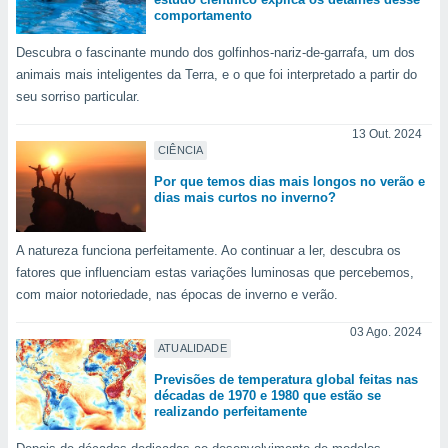
conteúdos.
comportamento
ção
Descubra o fascinante mundo dos golfinhos-nariz-de-garrafa, um dos
animais mais inteligentes da Terra, e o que foi interpretado a partir do
ão através
seu sorriso particular.
de
,
13 Out. 2024
 e
CIÊNCIA
Por que temos dias mais longos no verão e
dos,
dias mais curtos no inverno?
publicidade
s, estudos
a e
A natureza funciona perfeitamente. Ao continuar a ler, descubra os
mento de
fatores que influenciam estas variações luminosas que percebemos,
com maior notoriedade, nas épocas de inverno e verão.
ossos 1199
eiros
03 Ago. 2024
ATUALIDADE
Previsões de temperatura global feitas nas
décadas de 1970 e 1980 que estão se
realizando perfeitamente