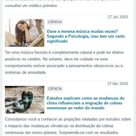
tar a
consultar um médico primeiro.
de cookies,
uar a
27 Jul. 2025
osso site
CIÊNCIA
 Neste
mamo-lo de
Ouve a mesma música muitas vezes?
Segundo a Psicologia, isso tem um certo
significado
s os
cessários
Ter uma música favorita é completamente natural e pode ter efeitos
rar a
positivos no cérebro. No entanto, deve ter cuidado se este
no website,
ilizaremos
comportamento estiver associado a pensamentos obsessivos ou a
a analisar o
sintomas de ansiedade.
nto ou
ntar
27 Abr. 2025
 ou
CIÊNCIA
Estudos explicam como as mudanças do
dos,
clima influenciam a migração de cobras
ssa
venenosas ao redor do mundo
ublicidade
Convidamos você a conhecer as projeções relatadas por estudos sobre
ada. Pode
o impacto das mudanças climáticas na distribuição de cobras
nstalação de
venenosas em nosso planeta. Surpreenda-se com os resultados.
ceder ao