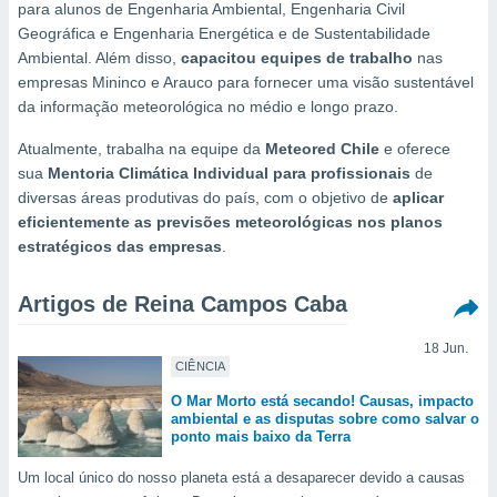
m
para alunos de Engenharia Ambiental, Engenharia Civil
 recolhidas
Geográfica e Engenharia Energética e de Sustentabilidade
cookies ou
Ambiental. Além disso,
capacitou equipes de trabalho
nas
empresas Mininco e Arauco para fornecer uma visão sustentável
, permite-
da informação meteorológica no médio e longo prazo.
ar a nossa
ara
ACEITAR
Atualmente, trabalha na equipe da
Meteored Chile
e oferece
 fornecer-
E
sua
Mentoria Climática Individual para profissionais
de
os de alta
CONTINUAR
sem
diversas áreas produtivas do país, com o objetivo de
aplicar
sto.
eficientemente as previsões meteorológicas nos planos
CONFIGURAÇÕES
estratégicos das empresas
.
o botão
ontinuar",
r ao
Artigos de Reina Campos Caba
itando a
de todos os
18 Jun.
óprios ou
CIÊNCIA
parceiros,
rmitem
O Mar Morto está secando! Causas, impacto
ambiental e as disputas sobre como salvar o
lisar o
ponto mais baixo da Terra
nto no
em como
Um local único do nosso planeta está a desaparecer devido a causas
 um perfil