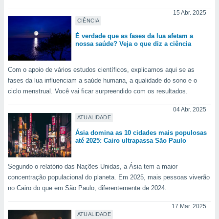
ite através
15 Abr. 2025
atura,
CIÊNCIA
 botão
É verdade que as fases da lua afetam a
nossa saúde? Veja o que diz a ciência
nto, nós e
arceiros
Com o apoio de vários estudos científicos, explicamos aqui se as
cookies,
fases da lua influenciam a saúde humana, a qualidade do sono e o
ores únicos
ciclo menstrual. Você vai ficar surpreendido com os resultados.
ias
s para
04 Abr. 2025
 aceder e
ATUALIDADE
dados
Ásia domina as 10 cidades mais populosas
ais como a
até 2025: Cairo ultrapassa São Paulo
 este sitio
eços IP e
ores de
Segundo o relatório das Nações Unidas, a Ásia tem a maior
possível
concentração populacional do planeta. Em 2025, mais pessoas viverão
no Cairo do que em São Paulo, diferentemente de 2024.
es possam
os seus
17 Mar. 2025
oais com
ATUALIDADE
nteresse