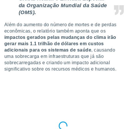
o qual se
da Organização Mundial da Saúde
ara tal,
(OMS).
 o seu
to ou opor-
Além do aumento do número de mortes e de perdas
essamento
econômicas, o relatório também aponta que os
m qualquer
ando em “
impactos gerados pelas mudanças do clima irão
 ou na
gerar mais 1.1 trilhão de dólares em custos
adicionais para os sistemas de saúde
, causando
 Cookies
uma sobrecarga em infraestruturas que já são
te.
sobrecarregadas e criando um impacto adicional
significativo sobre os recursos médicos e humanos.
 nossos
s o
o de
e/ou aceder
ões num
utilizar
ados para
publicidade,