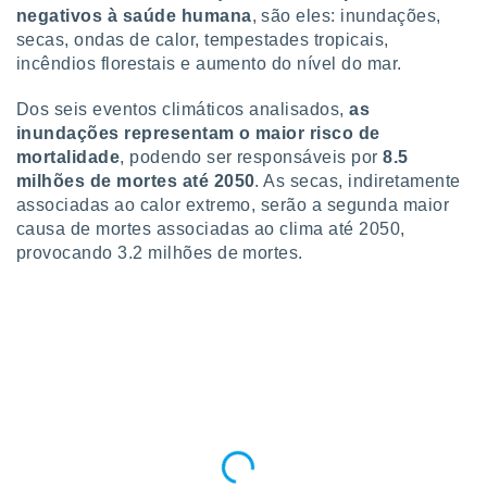
conteúdos.
negativos à saúde humana
, são eles: inundações,
secas, ondas de calor, tempestades tropicais,
ção
incêndios florestais e aumento do nível do mar.
ão através
Dos seis eventos climáticos analisados,
as
de
inundações representam o maior risco de
,
mortalidade
, podendo ser responsáveis por
8.5
 e
milhões de mortes até 2050
. As secas, indiretamente
dos,
associadas ao calor extremo, serão a segunda maior
publicidade
causa de mortes associadas ao clima até 2050,
s, estudos
provocando 3.2 milhões de mortes.
a e
mento de
ossos 1199
eiros