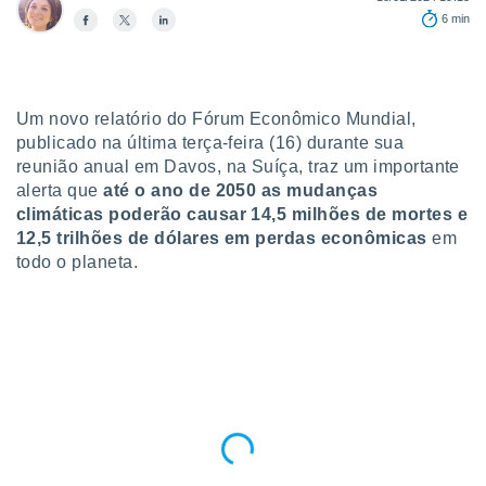
para lhe
6 min
licidade e
ados com
esmo. Pode
ais
Um novo relatório do Fórum Econômico Mundial,
s na nossa
publicado na última terça-feira (16) durante sua
 Cookies
e
reunião anual em Davos, na Suíça, traz um importante
u
alerta que
até o ano de 2050 as mudanças
nto a
omento,
climáticas poderão causar 14,5 milhões de mortes e
 botão
12,5 trilhões de dólares em perdas econômicas
em
de cookies
todo o planeta.
na parte
nossa
.
IVAMENTE,
as
tes a