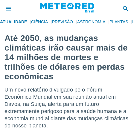
ATUALIDADE
CIÊNCIA
PREVISÃO
ASTRONOMIA
PLANTAS
de
Até 2050, as mudanças
 da
climáticas irão causar mais de
tempo.com)
do por
14 milhões de mortes e
is para
trilhões de dólares em perdas
e as
 fornecidas
econômicas
 qualidade.
r a este
s das
Um novo relatório divulgado pelo Fórum
opções:
Econômico Mundial em sua reunião anual em
Davos, na Suíça, alerta para um futuro
ookies e
 forma
extremamente perigoso para a saúde humana e a
economia mundial diante das mudanças climáticas
e digital
do nosso planeta.
da,