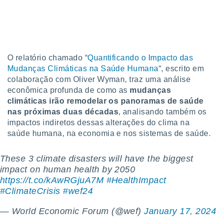
tar a
de cookies,
uar a
osso site
 Neste
mamo-lo de
O relatório chamado “
Quantificando o Impacto das
s os
Mudanças Climáticas na Saúde Humana
“, escrito em
cessários
colaboração com Oliver Wyman, traz uma análise
rar a
econômica profunda de como as
mudanças
no website,
climáticas irão remodelar os panoramas de saúde
ilizaremos
nas próximas duas décadas
, analisando também os
a analisar o
impactos indiretos dessas alterações do clima na
nto ou
saúde humana, na economia e nos sistemas de saúde.
ntar
 ou
These 3 climate disasters will have the biggest
dos,
impact on human health by 2050
ssa
https://t.co/kAwRGjuA7M
#HealthImpact
ublicidade
#ClimateCrisis
#wef24
ada. Pode
nstalação de
— World Economic Forum (@wef)
January 17, 2024
ceder ao