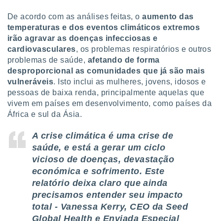
ite através
atura,
De acordo com as análises feitas, o
aumento das
 botão
temperaturas e dos eventos climáticos extremos
irão agravar as doenças infecciosas e
cardiovasculares
, os problemas respiratórios e outros
nto, nós e
problemas de saúde,
afetando de forma
arceiros
desproporcional as comunidades que já são mais
cookies,
vulneráveis
. Isto inclui as mulheres, jovens, idosos e
ores únicos
pessoas de baixa renda, principalmente aquelas que
ias
vivem em países em desenvolvimento, como países da
s para
África e sul da Ásia.
 aceder e
dados
ais como a
A crise climática é uma crise de
 este sitio
saúde, e está a gerar um ciclo
eços IP e
vicioso de doenças, devastação
ores de
económica e sofrimento. Este
possível
relatório deixa claro que ainda
es possam
precisamos entender seu impacto
os seus
total - Vanessa Kerry, CEO da Seed
oais com
Global Health e Enviada Especial
nteresse