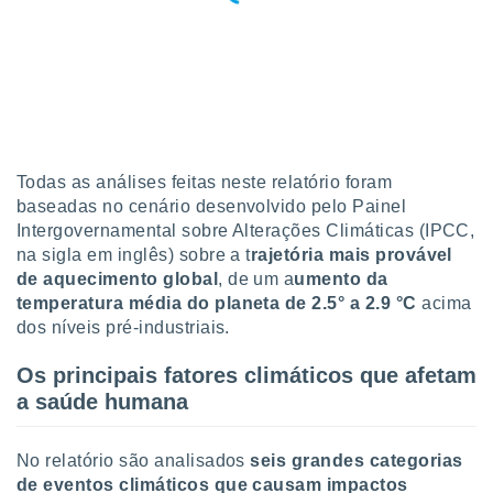
 para
a, utilizar
selecionar
a, criar
personalizar
tilizar
selecionar
Todas as análises feitas neste relatório foram
baseadas no cenário desenvolvido pelo Painel
dos, medir
Intergovernamental sobre Alterações Climáticas (IPCC,
nho da
na sigla em inglês) sobre a t
rajetória mais provável
, medir o
de aquecimento global
, de um a
umento da
o dos
temperatura média do planeta de 2.5° a 2.9 °C
acima
dos níveis pré-industriais.
r os
ravés de
s ou
Os principais fatores climáticos que afetam
s de dados
a saúde humana
es fontes,
 e melhorar
ilizar dados
No relatório são analisados
seis grandes categorias
ara
de eventos climáticos que causam impactos