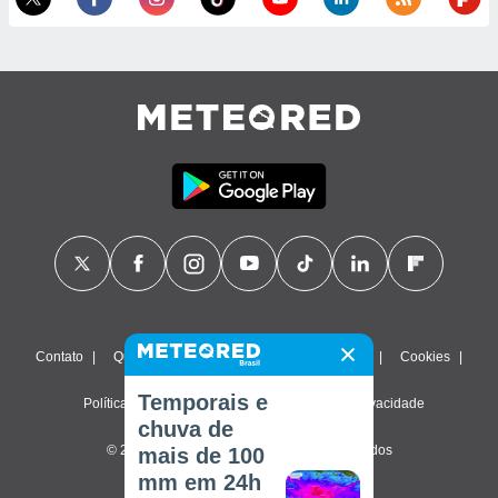
Contato
Quem Somos
FAQ
Termos de uso
Cookies
Temporais e
Política de privacidade
Configurações de privacidade
chuva de
© 2026 Meteored. Todos os direitos reservados
mais de 100
mm em 24h