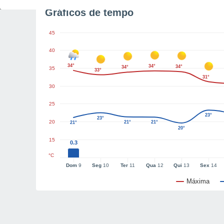
Gráficos de tempo
45
40
34°
34°
34°
34°
35
33°
31°
30
25
23°
23°
20
21°
21°
21°
20°
15
0.3
°C
Dom
9
Seg
10
Ter
11
Qua
12
Qui
13
Sex
14
Máxima