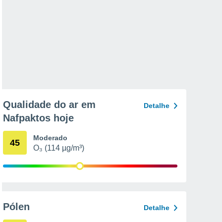
Qualidade do ar em
Detalhe
Nafpaktos hoje
Moderado
45
O₃ (114 µg/m³)
Pólen
Detalhe