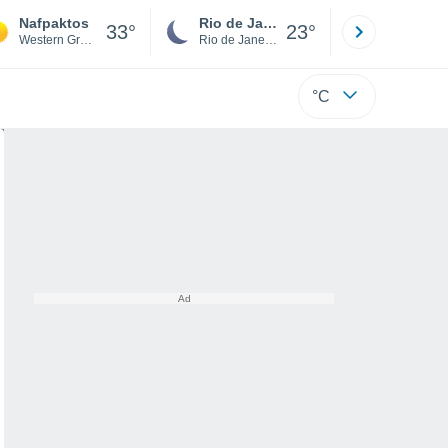
Nafpaktos
Rio de Janeiro
São Paulo
33°
23°
Western Greece
Rio de Janeiro
São Paulo
°C