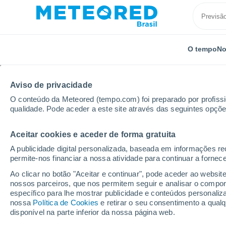
O tempo
No
Aviso de privacidade
O conteúdo da Meteored (tempo.com) foi preparado por profissio
qualidade. Pode aceder a este site através das seguintes opçõe
Aceitar cookies e aceder de forma gratuita
Início
Grécia
Grécia Central
Nafpaktos
A publicidade digital personalizada, baseada em informações r
permite-nos financiar a nossa atividade para continuar a fornec
Previsão do tempo Naf
Ao clicar no botão "Aceitar e continuar", pode aceder ao websit
nossos parceiros, que nos permitem seguir e analisar o compo
10:46
Domingo
específico para lhe mostrar publicidade e conteúdos persona
nossa
Política de Cookies
e retirar o seu consentimento a qua
disponível na parte inferior da nossa página web.
Céu Claro