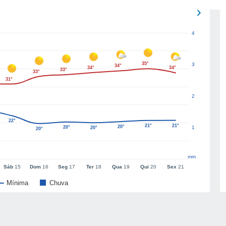
4
35°
3
34°
34°
34°
33°
33°
31°
2
22°
21°
21°
20°
20°
1
20°
20°
mm
Sáb
15
Dom
16
Seg
17
Ter
18
Qua
19
Qui
20
Sex
21
Mínima
Chuva