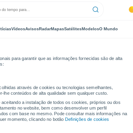
tícias
Vídeos
Avisos
Radar
Mapas
Satélites
Modelos
O Mundo
nais para garantir que as informações fornecidas são de alta
s:
ecolhidas através de cookies ou tecnologias semelhantes,
er-lhe conteúdos de alta qualidade sem qualquer custo.
paktos
e aceitando a instalação de todos os cookies, próprios ou dos
rtamento no website, bem como desenvolver um perfil
...
lizados com base no mesmo. Pode consultar mais informações na
lquer momento, clicando no botão
Definições de cookies
Por horas
Chuva fraca nas próximas horas