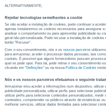
33°
ALTERNATIVAMENTE,
Rejeitar tecnologias semelhantes a cookie
Este
Se não aceitar a instalação de cookies, pode continuar a aced
Sensação de 33°
13
-
29 km
apenas instalaremos os cookies necessários para assegurar a 
analisar o comportamento ou para apresentar publicidade ou co
geral não personalizada. Pode recusar a instalação de cookies 
botão "Recusar".
Última hora
Chuvas e frio de inverno atingem o Sul e o
Com o seu consentimento, nós e os
nossos parceiros
utilizamo
Sudeste; confira a previsão do tempo
para armazenar, aceder e processar dados pessoais, tais como a
cookies. É possível que alguns fornecedores possam processa
O Tempo 1 - 7 Dias
Atualidade
Mapas de chuva
R
qual se pode opor. Para tal, pode retirar o seu consentimento 
clicando em “
Definições
” ou na nossa
Política de Cookies
neste
Nós e os nossos parceiros efetuamos o seguinte trata
Amanhã
Terça
Hoje
Armazenar e/ou aceder a informações num dispositivo, utilizar da
10 Ago.
11 Ago.
9 Ago.
publicidade personalizada, utilizar perfis para selecionar public
utilizar perfis para selecionar conteúdos personalizados, med
conteúdos, compreender os públicos através de estatísticas ou
melhorar serviços, utilizar dados limitados para selecionar cont
50%