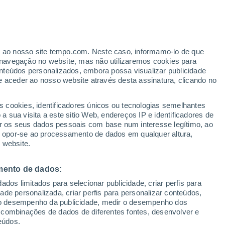
Aviso de nível amarelo
Alerta moderado de temperaturas
altas em Nafpaktos hoje
er ao nosso site tempo.com. Neste caso, informamo-lo de que
/h
navegação no website, mas não utilizaremos cookies para
nteúdos personalizados, embora possa visualizar publicidade
e aceder ao nosso website através desta assinatura, clicando no
s cookies, identificadores únicos ou tecnologias semelhantes
 sua visita a este sitio Web, endereços IP e identificadores de
r os seus dados pessoais com base num interesse legítimo, ao
adar de Chuva
Satélites
Modelos
ou opor-se ao processamento de dados em qualquer altura,
 website.
mento de dados:
Quarta
Quinta
Sexta
Sábado
dos limitados para selecionar publicidade, criar perfis para
12 Ago.
13 Ago.
14 Ago.
15 Ago.
idade personalizada, criar perfis para personalizar conteúdos,
ir o desempenho da publicidade, medir o desempenho dos
 combinações de dados de diferentes fontes, desenvolver e
eúdos.