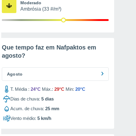
Moderado
Ambrósia (33 #/m³)
Que tempo faz em Nafpaktos em
agosto
?
Agosto
T. Média :
24°C
Máx.:
29°C
Min:
20°C
Dias de chuva:
5
dias
Acum. de chuva:
25 mm
Vento médio:
5 km/h