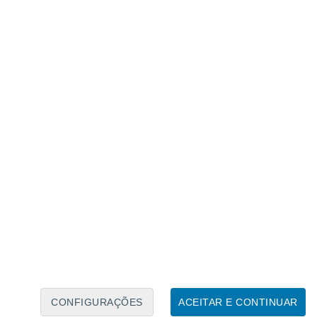
Caléndario Lunar
Seg
Ter
Qua
Qui
Sex
Sáb
Domo
9
10
11
12
13
14
15
16
17
18
19
20
21
22
CONFIGURAÇÕES
ACEITAR E CONTINUAR