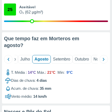
conteúdos.
Aceitável
25
O₃ (62 µg/m³)
ção
ão através
de
,
 e
Que tempo faz em Morteros em
agosto
?
dos,
publicidade
s, estudos
o
Junho
Julho
Agosto
Setembro
Outubro
Novembro
a e
mento de
T. Média :
14°C
Máx.:
21°C
Min:
9°C
ossos 1199
Dias de chuva:
4
dias
eiros
Acum. de chuva:
35 mm
Vento médio:
14 km/h
Nascer e Pôr do Sol