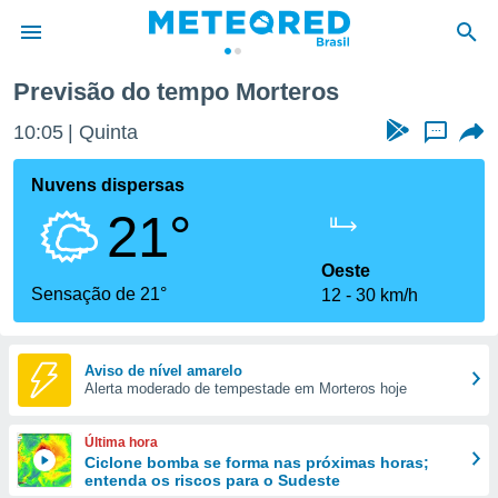
Previsão do tempo Morteros
de
10:05
Quinta
...
 da
tempo.com)
Nuvens dispersas
do por
21°
is para
e as
 fornecidas
Oeste
 qualidade.
Sensação de 21°
12
30 km/h
r a este
s das
opções:
Aviso de nível amarelo
Alerta moderado de tempestade em Morteros hoje
ookies e
 forma
Última hora
e digital
Ciclone bomba se forma nas próximas horas;
entenda os riscos para o Sudeste
da,