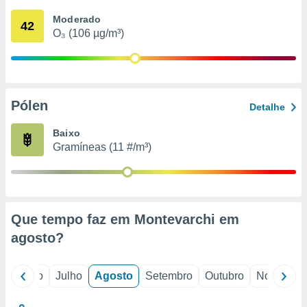
conteúdos.
Moderado
42
O₃ (106 µg/m³)
ção
ão através
de
,
 e
Pólen
Detalhe
dos,
Baixo
publicidade
Gramíneas (11 #/m³)
s, estudos
a e
mento de
ossos 1199
Que tempo faz em Montevarchi em
eiros
agosto
?
o
Junho
Julho
Agosto
Setembro
Outubro
Novembro