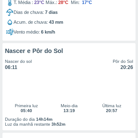
T. Média :
23°C
Máx.:
28°C
Min:
17°C
Dias de chuva:
7
dias
Acum. de chuva:
43 mm
Vento médio:
6 km/h
Nascer e Pôr do Sol
Nascer do sol
Pôr do Sol
06:11
20:26
Primeira luz
Meio-dia
Última luz
05:40
13:19
20:57
Duração do dia
14h14m
Luz da manhã restante
3h52m