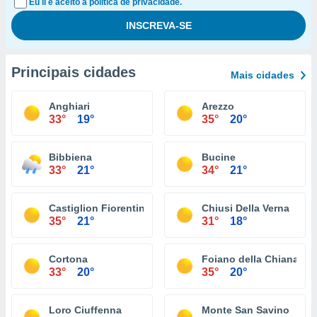
Eu li e aceito a política de privacidade.
Principais cidades
Mais cidades
Anghiari
Arezzo
33°
19°
35°
20°
Bibbiena
Bucine
33°
21°
34°
21°
Castiglion Fiorentino
Chiusi Della Verna
35°
21°
31°
18°
Cortona
Foiano della Chiana
33°
20°
35°
20°
Loro Ciuffenna
Monte San Savino