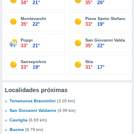
34°
21°
35°
20°
Montevarchi
Pieve Santo Stefano
35°
22°
33°
19°
Poppi
San Giovanni Valdarno
33°
21°
35°
22°
Sansepolcro
Stia
33°
19°
31°
17°
Localidades próximas
Terranuova Bracciolini
(3.18 km)
San Giovanni Valdarno
(4.99 km)
Cavriglia
(6.69 km)
Bucine
(6.79 km)