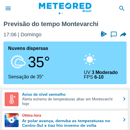
Previsão do tempo Montevarchi
de
17:06
Domingo
...
 da
tempo.com)
Nuvens dispersas
do por
35°
is para
e as
 fornecidas
UV
3 Moderado
 qualidade.
Sensação de 35°
FPS
6-10
r a este
s das
opções:
Aviso de nível vermelho
Alerta extremo de temperaturas altas em Montevarchi
ookies e
hoje
 forma
Última hora
e digital
Ar polar avança, derruba as temperaturas no
Centro-Sul e traz frio inverno de volta
da,