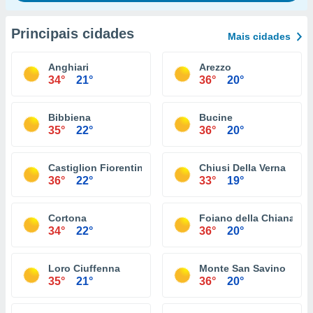
Principais cidades
Mais cidades
Anghiari
Arezzo
34°
21°
36°
20°
Bibbiena
Bucine
35°
22°
36°
20°
Castiglion Fiorentino
Chiusi Della Verna
36°
22°
33°
19°
Cortona
Foiano della Chiana
34°
22°
36°
20°
Loro Ciuffenna
Monte San Savino
35°
21°
36°
20°