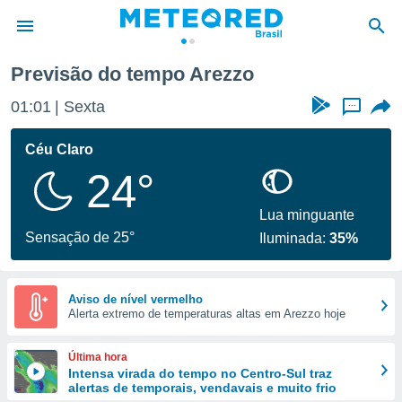
Previsão do tempo Arezzo
de
01:01
Sexta
...
 da
tempo.com)
Céu Claro
do por
24°
is para
e as
 fornecidas
Lua minguante
 qualidade.
Sensação de 25°
Iluminada:
35%
r a este
s das
opções:
Aviso de nível vermelho
Alerta extremo de temperaturas altas em Arezzo hoje
ookies e
 forma
Última hora
e digital
Intensa virada do tempo no Centro-Sul traz
alertas de temporais, vendavais e muito frio
da,