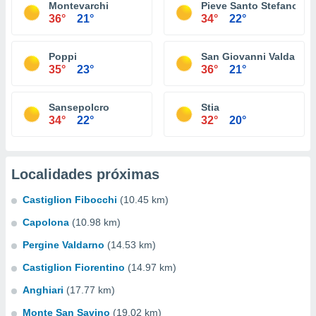
Montevarchi
Pieve Santo Stefano
36°
21°
34°
22°
Poppi
San Giovanni Valdarno
35°
23°
36°
21°
Sansepolcro
Stia
34°
22°
32°
20°
Localidades próximas
Castiglion Fibocchi
(10.45 km)
Capolona
(10.98 km)
Pergine Valdarno
(14.53 km)
Castiglion Fiorentino
(14.97 km)
Anghiari
(17.77 km)
Monte San Savino
(19.02 km)