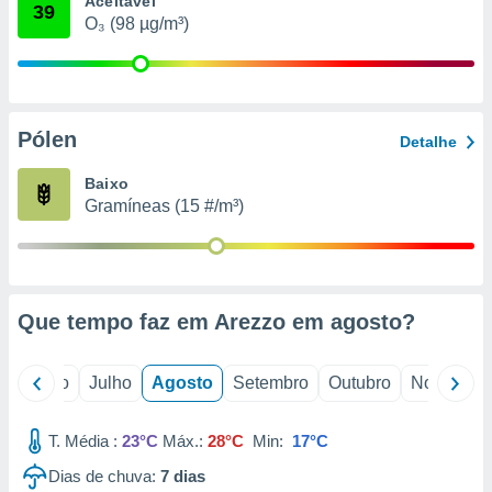
Aceitável
conteúdos.
39
O₃ (98 µg/m³)
ção
ão através
de
Pólen
,
Detalhe
 e
Baixo
dos,
Gramíneas (15 #/m³)
publicidade
s, estudos
a e
mento de
Que tempo faz em Arezzo em
agosto
?
ossos 1199
eiros
o
Junho
Julho
Agosto
Setembro
Outubro
Novembro
T. Média :
23°C
Máx.:
28°C
Min:
17°C
Dias de chuva:
7
dias