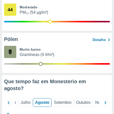
conteúdos.
Moderado
44
PM₁₀ (54 µg/m³)
ção
ão através
de
,
 e
Pólen
Detalhe
dos,
Muito baixo
publicidade
Gramíneas (4 #/m³)
s, estudos
a e
mento de
ossos 1199
Que tempo faz em Monesterio em
eiros
agosto
?
o
Junho
Julho
Agosto
Setembro
Outubro
Novembro