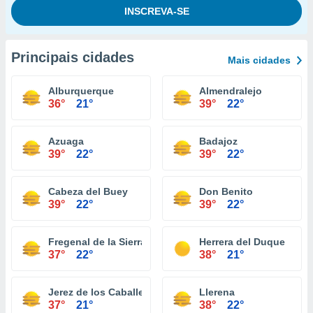
Principais cidades
Mais cidades
Alburquerque
Almendralejo
36°
21°
39°
22°
Azuaga
Badajoz
39°
22°
39°
22°
Cabeza del Buey
Don Benito
39°
22°
39°
22°
Fregenal de la Sierra
Herrera del Duque
37°
22°
38°
21°
Jerez de los Caballeros
Llerena
37°
21°
38°
22°