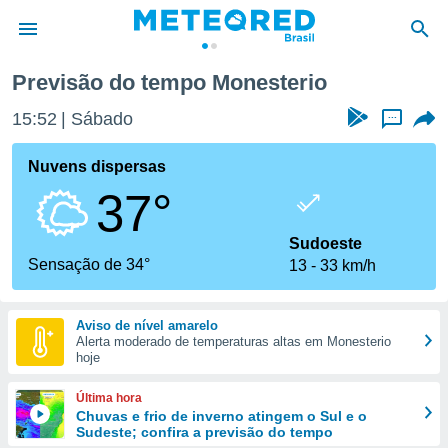
esterio
Previsão do tempo Monesterio
de
15:52
Sábado
...
 da
tempo.com)
Nuvens dispersas
do por
37°
is para
e as
 fornecidas
Sudoeste
 qualidade.
Sensação de 34°
13
33 km/h
r a este
s das
opções:
Aviso de nível amarelo
Alerta moderado de temperaturas altas em Monesterio
ookies e
hoje
 forma
Última hora
e digital
Chuvas e frio de inverno atingem o Sul e o
Sudeste; confira a previsão do tempo
da,