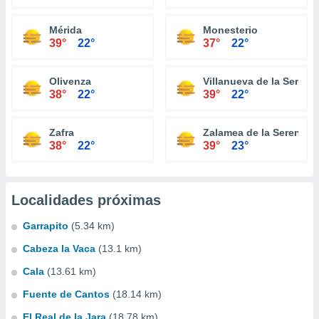
Mérida
Monesterio
39°
22°
37°
22°
Olivenza
Villanueva de la Serena
38°
22°
39°
22°
Zafra
Zalamea de la Serena
38°
22°
39°
23°
Localidades próximas
Garrapito
(5.34 km)
Cabeza la Vaca
(13.1 km)
Cala
(13.61 km)
Fuente de Cantos
(18.14 km)
El Real de la Jara
(18.78 km)