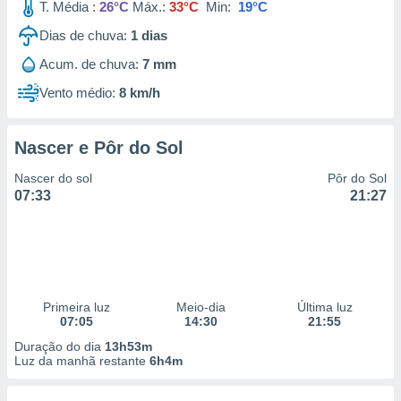
T. Média :
26°C
Máx.:
33°C
Min:
19°C
Dias de chuva:
1
dias
Acum. de chuva:
7 mm
Vento médio:
8 km/h
Nascer e Pôr do Sol
Nascer do sol
Pôr do Sol
07:33
21:27
Primeira luz
Meio-dia
Última luz
07:05
14:30
21:55
Duração do dia
13h53m
Luz da manhã restante
6h4m