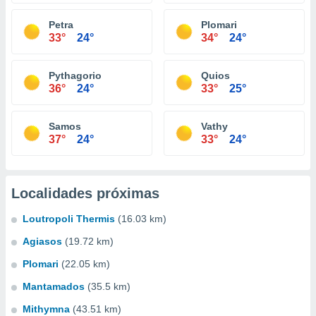
Petra
Plomari
33°
24°
34°
24°
Pythagorio
Quios
36°
24°
33°
25°
Samos
Vathy
37°
24°
33°
24°
Localidades próximas
Loutropoli Thermis
(16.03 km)
Agiasos
(19.72 km)
Plomari
(22.05 km)
Mantamados
(35.5 km)
Mithymna
(43.51 km)