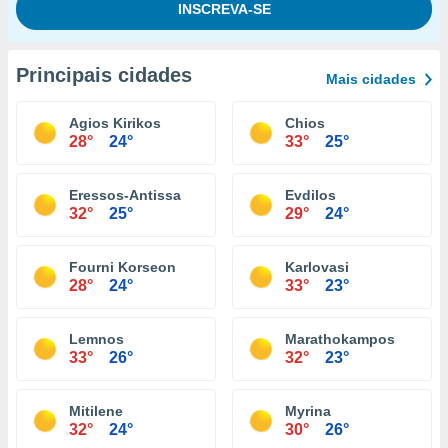
Principais cidades
Mais cidades
Agios Kirikos
Chios
28°
24°
33°
25°
Eressos-Antissa
Evdilos
32°
25°
29°
24°
Fourni Korseon
Karlovasi
28°
24°
33°
23°
Lemnos
Marathokampos
33°
26°
32°
23°
Mitilene
Myrina
32°
24°
30°
26°