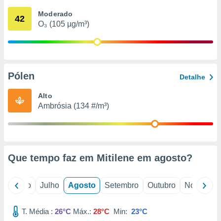
conteúdos.
Moderado
42
O₃ (105 µg/m³)
ção
ão através
de
,
 e
Pólen
Detalhe
dos,
Alto
publicidade
Ambrósia (134 #/m³)
s, estudos
a e
mento de
ossos 1199
Que tempo faz em Mitilene em
agosto
?
eiros
o
Junho
Julho
Agosto
Setembro
Outubro
Novembro
T. Média :
26°C
Máx.:
28°C
Min:
23°C