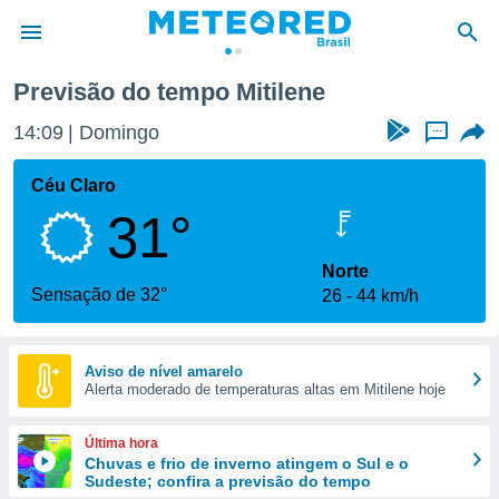
Previsão do tempo Mitilene
de
14:09
Domingo
...
 da
tempo.com)
Céu Claro
do por
31°
is para
e as
 fornecidas
Norte
 qualidade.
Sensação de 32°
26
44 km/h
r a este
s das
opções:
Aviso de nível amarelo
Alerta moderado de temperaturas altas em Mitilene hoje
ookies e
 forma
Última hora
e digital
Chuvas e frio de inverno atingem o Sul e o
Sudeste; confira a previsão do tempo
da,