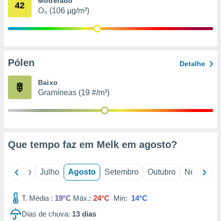
Moderado
conteúdos.
42
O₃ (106 µg/m³)
ção
ão através
de
Pólen
,
Detalhe
 e
Baixo
dos,
Gramíneas (19 #/m³)
publicidade
s, estudos
a e
mento de
Que tempo faz em Melk em
agosto
?
ossos 1199
eiros
o
Junho
Julho
Agosto
Setembro
Outubro
Novembro
T. Média :
19°C
Máx.:
24°C
Min:
14°C
Dias de chuva:
13
dias