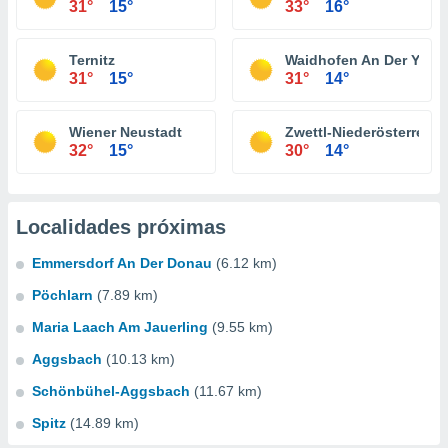
31°
15°
33°
16°
Ternitz
Waidhofen An Der Ybbs
31°
15°
31°
14°
Wiener Neustadt
Zwettl-Niederösterreich
32°
15°
30°
14°
Localidades próximas
Emmersdorf An Der Donau
(6.12 km)
Pöchlarn
(7.89 km)
Maria Laach Am Jauerling
(9.55 km)
Aggsbach
(10.13 km)
Schönbühel-Aggsbach
(11.67 km)
Spitz
(14.89 km)