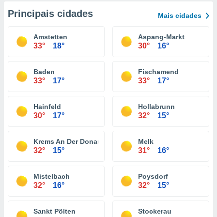
Principais cidades
Mais cidades
Amstetten
Aspang-Markt
33°
18°
30°
16°
Baden
Fischamend
33°
17°
33°
17°
Hainfeld
Hollabrunn
30°
17°
32°
15°
Krems An Der Donau
Melk
32°
15°
31°
16°
Mistelbach
Poysdorf
32°
16°
32°
15°
Sankt Pölten
Stockerau