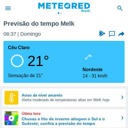
Previsão do tempo Melk
de
08:37
Domingo
...
 da
tempo.com)
Céu Claro
do por
21°
is para
e as
 fornecidas
Nordeste
 qualidade.
Sensação de 21°
14
31 km/h
r a este
s das
opções:
Aviso de nível amarelo
Alerta moderado de temperaturas altas em Melk hoje
ookies e
 forma
Última hora
e digital
Chuvas e frio de inverno atingem o Sul e o
Sudeste; confira a previsão do tempo
da,