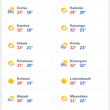
Goma
Kalemie
23°
16°
29°
20°
Kamina
Kananga
32°
18°
32°
21°
Kikwit
Kindu
33°
21°
32°
23°
Kinshasa
Kisangani
31°
20°
32°
22°
Kolwezi
Lubumbashi
28°
14°
28°
13°
Matadi
Mbandaka
26°
18°
31°
22°