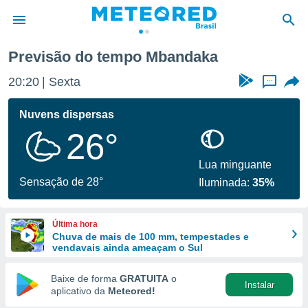
Previsão do tempo Mbandaka
de
20:20
Sexta
...
 da
tempo.com)
Nuvens dispersas
do por
26°
is para
e as
 fornecidas
Lua minguante
 qualidade.
Sensação de 28°
Iluminada:
35%
r a este
s das
opções:
Última hora
Chuva de mais de 100 mm, tempestades e
ookies e
vendavais ainda ameaçam o Sul
 forma
Baixe de forma
GRATUITA
o
Instalar
e digital
aplicativo da
Meteored!
da,