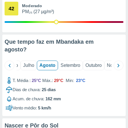
conteúdos.
Moderado
42
PM₂₅ (27 µg/m³)
ção
ão através
de
,
Que tempo faz em Mbandaka em
 e
agosto
?
dos,
publicidade
s, estudos
o
Junho
Julho
Agosto
Setembro
Outubro
Novembro
a e
mento de
T. Média :
25°C
Máx.:
29°C
Min:
23°C
ossos 1199
Dias de chuva:
25
dias
eiros
Acum. de chuva:
162 mm
Vento médio:
5 km/h
Nascer e Pôr do Sol