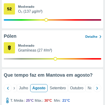
conteúdos.
Moderado
52
O₃ (137 µg/m³)
ção
ão através
de
,
 e
Pólen
Detalhe
dos,
Moderado
publicidade
Gramíneas (27 #/m³)
s, estudos
a e
mento de
ossos 1199
Que tempo faz em Mantova em
agosto
?
eiros
o
Junho
Julho
Agosto
Setembro
Outubro
Novembro
T. Média :
25°C
Máx.:
30°C
Min:
21°C