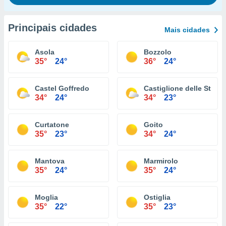
Principais cidades
Mais cidades
Asola
Bozzolo
35°
24°
36°
24°
Castel Goffredo
Castiglione delle Stivie
34°
24°
34°
23°
Curtatone
Goito
35°
23°
34°
24°
Mantova
Marmirolo
35°
24°
35°
24°
Moglia
Ostiglia
35°
22°
35°
23°