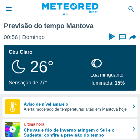
Previsão do tempo Mantova
de
00:56
Domingo
...
 da
tempo.com)
Céu Claro
do por
26°
is para
e as
 fornecidas
Lua minguante
 qualidade.
Sensação de 27°
Iluminada:
15%
r a este
s das
opções:
Aviso de nível amarelo
Alerta moderado de temperaturas altas em Mantova hoje
ookies e
 forma
Última hora
e digital
Chuvas e frio de inverno atingem o Sul e o
Sudeste; confira a previsão do tempo
da,