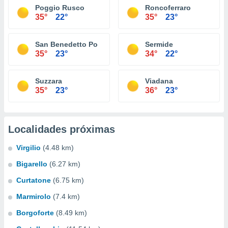
Poggio Rusco
Roncoferraro
35°
22°
35°
23°
San Benedetto Po
Sermide
35°
23°
34°
22°
Suzzara
Viadana
35°
23°
36°
23°
Localidades próximas
Virgilio
(4.48 km)
Bigarello
(6.27 km)
Curtatone
(6.75 km)
Marmirolo
(7.4 km)
Borgoforte
(8.49 km)