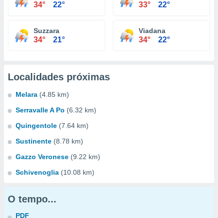
34°
22°
33°
22°
Suzzara
Viadana
34°
21°
34°
22°
Localidades próximas
Melara
(4.85 km)
Serravalle A Po
(6.32 km)
Quingentole
(7.64 km)
Sustinente
(8.78 km)
Gazzo Veronese
(9.22 km)
Schivenoglia
(10.08 km)
O tempo...
PDF