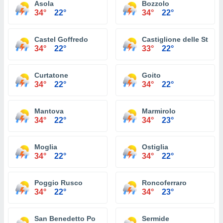
Asola
Bozzolo
34°
22°
34°
22°
Castel Goffredo
Castiglione delle Stivie
34°
22°
33°
22°
Curtatone
Goito
34°
22°
34°
22°
Mantova
Marmirolo
34°
22°
34°
23°
Moglia
Ostiglia
34°
22°
34°
22°
Poggio Rusco
Roncoferraro
34°
22°
34°
23°
San Benedetto Po
Sermide