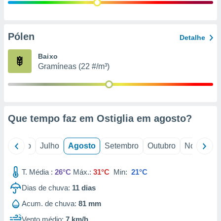
conteúdos.
ção
Pólen
Detalhe
ão através
de
Baixo
,
Gramíneas (22 #/m³)
 e
dos,
publicidade
s, estudos
Que tempo faz em Ostiglia em
agosto
?
a e
mento de
o
Junho
Julho
Agosto
Setembro
Outubro
Novembro
ossos 1199
eiros
T. Média :
26°C
Máx.:
31°C
Min:
21°C
Dias de chuva:
11
dias
Acum. de chuva:
81 mm
Vento médio:
7 km/h