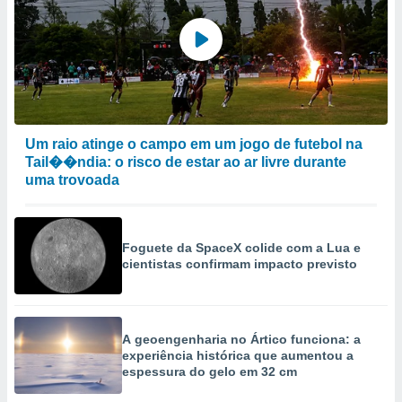
Um raio atinge o campo em um jogo de futebol na
Tail��ndia: o risco de estar ao ar livre durante
uma trovoada
Foguete da SpaceX colide com a Lua e
cientistas confirmam impacto previsto
A geoengenharia no Ártico funciona: a
experiência histórica que aumentou a
espessura do gelo em 32 cm