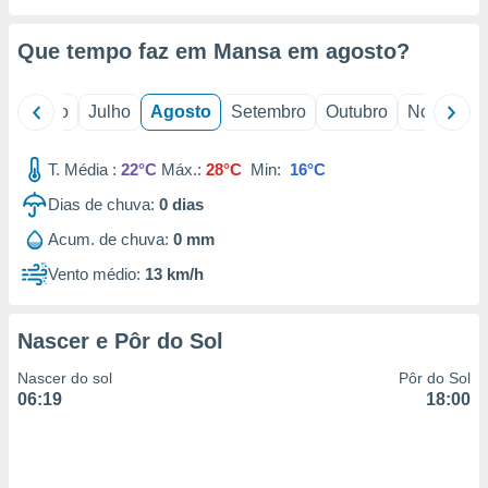
conteúdos.
Que tempo faz em Mansa em
agosto
?
ção
ão através
o
Junho
Julho
Agosto
Setembro
Outubro
Novembro
de
,
 e
T. Média :
22°C
Máx.:
28°C
Min:
16°C
dos,
Dias de chuva:
0
dias
publicidade
Acum. de chuva:
0 mm
s, estudos
a e
Vento médio:
13 km/h
mento de
Nascer e Pôr do Sol
ossos 1199
eiros
Nascer do sol
Pôr do Sol
06:19
18:00