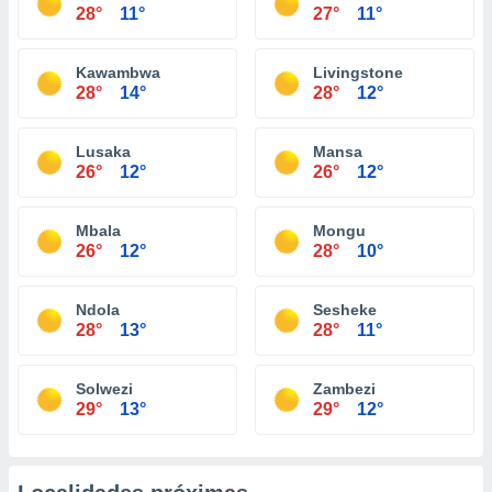
28°
11°
27°
11°
Kawambwa
Livingstone
28°
14°
28°
12°
Lusaka
Mansa
26°
12°
26°
12°
Mbala
Mongu
26°
12°
28°
10°
Ndola
Sesheke
28°
13°
28°
11°
Solwezi
Zambezi
29°
13°
29°
12°