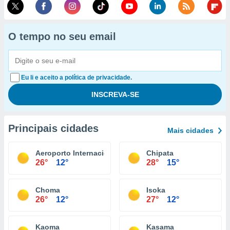
O tempo no seu email
Eu li e aceito a política de privacidade.
Principais cidades
Mais cidades
Aeroporto Internacional de Lusaka
Chipata
26°
12°
28°
15°
Choma
Isoka
26°
12°
27°
12°
Kaoma
Kasama