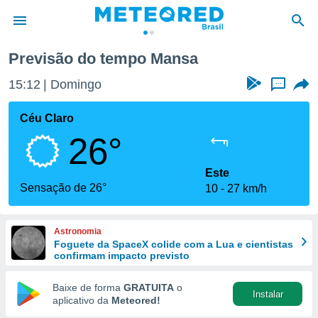
Previsão do tempo Mansa
de
15:12
Domingo
...
 da
tempo.com)
Céu Claro
do por
26°
is para
e as
 fornecidas
Este
 qualidade.
Sensação de 26°
10
27 km/h
r a este
s das
opções:
Astronomia
Foguete da SpaceX colide com a Lua e cientistas
ookies e
confirmam impacto previsto
 forma
Baixe de forma
GRATUITA
o
Instalar
e digital
aplicativo da
Meteored!
da,