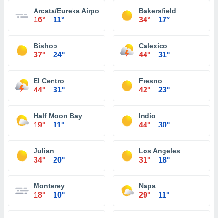
Arcata/Eureka Airport
Bakersfield
16°
11°
34°
17°
Bishop
Calexico
37°
24°
44°
31°
El Centro
Fresno
44°
31°
42°
23°
Half Moon Bay
Indio
19°
11°
44°
30°
Julian
Los Angeles
34°
20°
31°
18°
Monterey
Napa
18°
10°
29°
11°