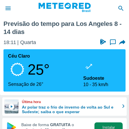
Próxima semana
Previsão do tempo para Los Angeles 8 -
14 dias
de
 da
18:11
Quarta
...
tempo.com)
do por
Céu Claro
is para
e as
25°
 fornecidas
 qualidade.
Sudoeste
r a este
Sensação de 26°
s das
10
35 km/h
opções:
ookies e
Última hora
 forma
Ar polar traz o frio de inverno de volta ao Sul e
Sudeste; saiba o que esperar
e digital
Baixe de forma
GRATUITA
o
da,
Instalar