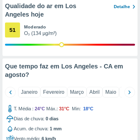
o qual se
Qualidade do ar em Los
Detalhe
ara tal,
Angeles hoje
 o seu
to ou opor-
Moderado
essamento
51
O₃ (134 µg/m³)
m qualquer
ando em “
 ou na
 Cookies
te.
Que tempo faz em Los Angeles - CA em
agosto
?
 nossos
s o
Janeiro
Fevereiro
Março
Abril
Maio
Junho
o de
T. Média :
24°C
Máx.:
31°C
Min:
18°C
e/ou aceder
Dias de chuva:
0
dias
ões num
utilizar
Acum. de chuva:
1 mm
ados para
publicidade,
Vento médio:
6 km/h