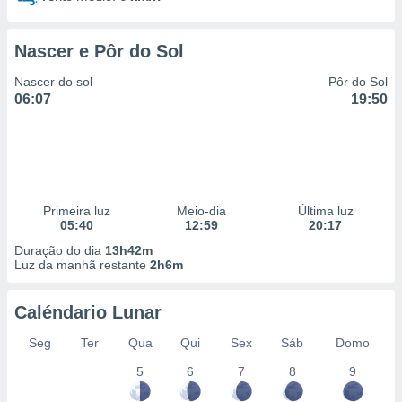
 para
a, utilizar
Nascer e Pôr do Sol
selecionar
Nascer do sol
Pôr do Sol
a, criar
06:07
19:50
personalizar
tilizar
selecionar
dos, medir
nho da
Primeira luz
Meio-dia
Última luz
, medir o
05:40
12:59
20:17
o dos
Duração do dia
13h42m
Luz da manhã restante
2h6m
r os
ravés de
s ou
Caléndario Lunar
s de dados
es fontes,
Seg
Ter
Qua
Qui
Sex
Sáb
Domo
 e melhorar
ilizar dados
5
6
7
8
9
ara