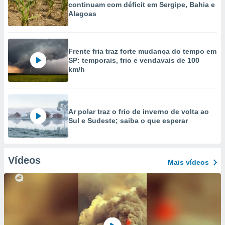
continuam com déficit em Sergipe, Bahia e
Alagoas
Frente fria traz forte mudança do tempo em
SP: temporais, frio e vendavais de 100
km/h
Ar polar traz o frio de inverno de volta ao
Sul e Sudeste; saiba o que esperar
Vídeos
Mais vídeos