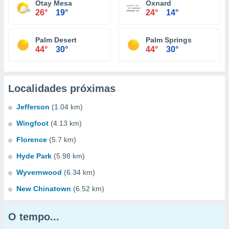
Otay Mesa
Oxnard
26°
19°
24°
14°
Palm Desert
Palm Springs
44°
30°
44°
30°
Localidades próximas
Jefferson
(1.04 km)
Wingfoot
(4.13 km)
Florence
(5.7 km)
Hyde Park
(5.98 km)
Wyvernwood
(6.34 km)
New Chinatown
(6.52 km)
O tempo...