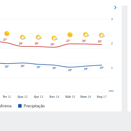
3
27°
27°
26°
26°
2
26°
26°
25°
20°
20°
19°
1
19°
19°
19°
19°
mm
Ter
11
Qua
12
Qui
13
Sex
14
Sáb
15
Dom
16
Seg
17
Mínima
Precipitação