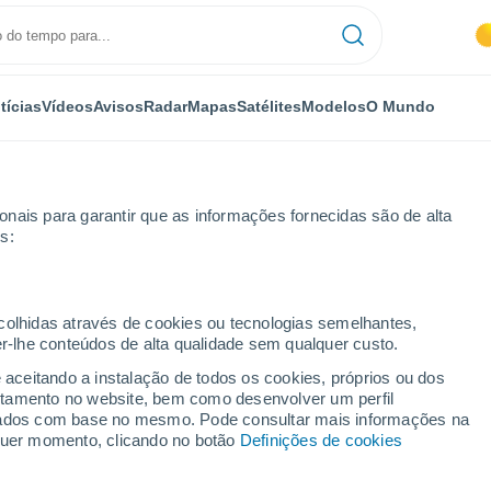
tícias
Vídeos
Avisos
Radar
Mapas
Satélites
Modelos
O Mundo
nais para garantir que as informações fornecidas são de alta
s:
y Mesa
ecolhidas através de cookies ou tecnologias semelhantes,
er-lhe conteúdos de alta qualidade sem qualquer custo.
y Mesa - CA
e aceitando a instalação de todos os cookies, próprios ou dos
rtamento no website, bem como desenvolver um perfil
...
lizados com base no mesmo. Pode consultar mais informações na
lquer momento, clicando no botão
Definições de cookies
Por horas
Intervalos nublados nas
próximas horas