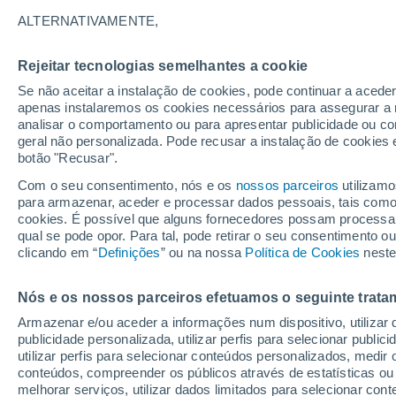
24°
ALTERNATIVAMENTE,
Rejeitar tecnologias semelhantes a cookie
Oeste
Se não aceitar a instalação de cookies, pode continuar a aced
Sensação de 25°
10
-
31 km
apenas instalaremos os cookies necessários para assegurar a 
analisar o comportamento ou para apresentar publicidade ou co
geral não personalizada. Pode recusar a instalação de cookies 
botão "Recusar".
Última hora
Ar polar traz o frio de inverno de volta ao Sul
Com o seu consentimento, nós e os
nossos parceiros
utilizamo
Sudeste; saiba o que esperar
para armazenar, aceder e processar dados pessoais, tais como a
cookies. É possível que alguns fornecedores possam processa
O Tempo 1 - 7 Dias
Atualidade
Mapas de nuvens
qual se pode opor. Para tal, pode retirar o seu consentimento 
clicando em “
Definições
” ou na nossa
Política de Cookies
neste
Nós e os nossos parceiros efetuamos o seguinte trata
Amanhã
Sexta
Hoje
Armazenar e/ou aceder a informações num dispositivo, utilizar da
6 Ago.
7 Ago.
5 Ago.
publicidade personalizada, utilizar perfis para selecionar public
utilizar perfis para selecionar conteúdos personalizados, med
conteúdos, compreender os públicos através de estatísticas ou
melhorar serviços, utilizar dados limitados para selecionar cont