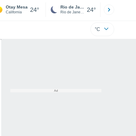
Otay Mesa
Rio de Janeiro
São Paulo
24°
24°
California
Rio de Janeiro
São Paulo
°C