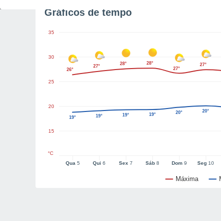
Gráficos de tempo
35
30
28°
28°
27°
27°
27°
26°
25
20
20°
20°
19°
19°
19°
19°
15
°C
Qua
5
Qui
6
Sex
7
Sáb
8
Dom
9
Seg
10
Máxima