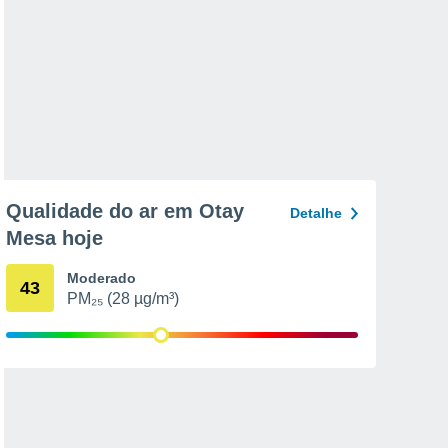
Qualidade do ar em Otay
Detalhe
Mesa hoje
Moderado
43
PM₂₅ (28 µg/m³)