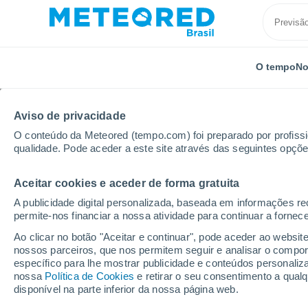
O tempo
No
Aviso de privacidade
O conteúdo da Meteored (tempo.com) foi preparado por profissio
qualidade. Pode aceder a este site através das seguintes opçõe
Aceitar cookies e aceder de forma gratuita
Início
Estados Unidos
Estado da Califórnia
Ota
A publicidade digital personalizada, baseada em informações r
permite-nos financiar a nossa atividade para continuar a fornec
Previsão do tempo Ota
Ao clicar no botão "Aceitar e continuar", pode aceder ao websit
nossos parceiros, que nos permitem seguir e analisar o compo
17:20
Quarta
específico para lhe mostrar publicidade e conteúdos persona
nossa
Política de Cookies
e retirar o seu consentimento a qua
disponível na parte inferior da nossa página web.
Céu Claro