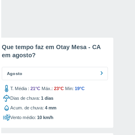
Que tempo faz em Otay Mesa - CA
em
agosto
?
Agosto
T. Média :
21°C
Máx.:
23°C
Min:
19°C
Dias de chuva:
1
dias
Acum. de chuva:
4 mm
Vento médio:
10 km/h