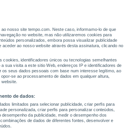
er ao nosso site tempo.com. Neste caso, informamo-lo de que
/h
navegação no website, mas não utilizaremos cookies para
nteúdos personalizados, embora possa visualizar publicidade
e aceder ao nosso website através desta assinatura, clicando no
 e
s cookies, identificadores únicos ou tecnologias semelhantes
 sua visita a este sitio Web, endereços IP e identificadores de
r os seus dados pessoais com base num interesse legítimo, ao
Radar de Chuva
Satélites
Modelos
ou opor-se ao processamento de dados em qualquer altura,
 website.
mento de dados:
Sábado
Domingo
Segunda
Terça
dos limitados para selecionar publicidade, criar perfis para
8 Ago.
9 Ago.
10 Ago.
11 Ago.
idade personalizada, criar perfis para personalizar conteúdos,
ir o desempenho da publicidade, medir o desempenho dos
 combinações de dados de diferentes fontes, desenvolver e
eúdos.