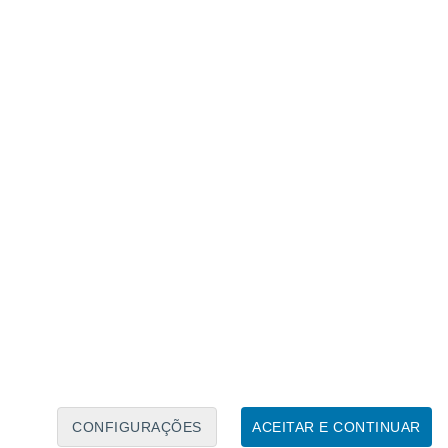
Caléndario Lunar
Seg
Ter
Qua
Qui
Sex
Sáb
Domo
5
6
7
8
9
10
11
12
13
14
15
16
17
18
CONFIGURAÇÕES
ACEITAR E CONTINUAR