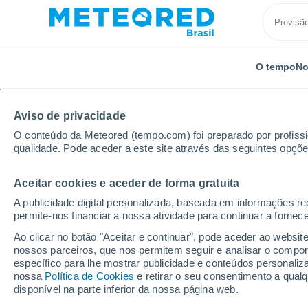
O tempo
No
Aviso de privacidade
O conteúdo da Meteored (tempo.com) foi preparado por profissio
qualidade. Pode aceder a este site através das seguintes opçõe
Aceitar cookies e aceder de forma gratuita
Início
Estados Unidos
Estado da Califórnia
Los 
A publicidade digital personalizada, baseada em informações r
permite-nos financiar a nossa atividade para continuar a fornec
Previsão do tempo par
Ao clicar no botão "Aceitar e continuar", pode aceder ao websit
horas
nossos parceiros, que nos permitem seguir e analisar o compo
específico para lhe mostrar publicidade e conteúdos persona
nossa
Política de Cookies
e retirar o seu consentimento a qua
disponível na parte inferior da nossa página web.
O Tempo 1 - 7 Dias
Por horas