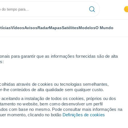
tícias
Vídeos
Avisos
Radar
Mapas
Satélites
Modelos
O Mundo
nais para garantir que as informações fornecidas são de alta
s:
Angeles
Por horas
ecolhidas através de cookies ou tecnologias semelhantes,
er-lhe conteúdos de alta qualidade sem qualquer custo.
a Los Angeles - CA por
e aceitando a instalação de todos os cookies, próprios ou dos
rtamento no website, bem como desenvolver um perfil
lizados com base no mesmo. Pode consultar mais informações na
lquer momento, clicando no botão
Definições de cookies