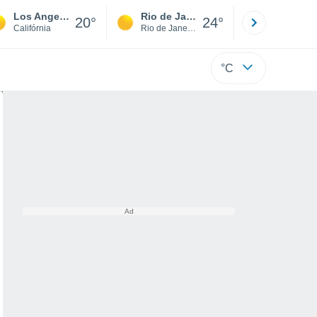
Los Angeles
Rio de Janeiro
São Paulo
20°
24°
Califórnia
Rio de Janeiro
São Paulo
°C