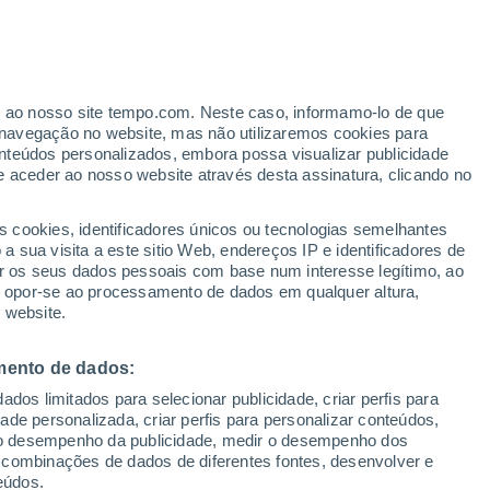
os Angeles
er ao nosso site tempo.com. Neste caso, informamo-lo de que
VENTO
PRECIPITAÇÃO
navegação no website, mas não utilizaremos cookies para
nteúdos personalizados, embora possa visualizar publicidade
12
15
18
21
00
03
06
09
12
15
18
21
00
e aceder ao nosso website através desta assinatura, clicando no
s cookies, identificadores únicos ou tecnologias semelhantes
 sua visita a este sitio Web, endereços IP e identificadores de
33°
32°
r os seus dados pessoais com base num interesse legítimo, ao
31°
31°
ou opor-se ao processamento de dados em qualquer altura,
30°
 website.
28°
24°
mento de dados:
24°
22°
22°
22°
21°
dos limitados para selecionar publicidade, criar perfis para
20°
idade personalizada, criar perfis para personalizar conteúdos,
ir o desempenho da publicidade, medir o desempenho dos
 combinações de dados de diferentes fontes, desenvolver e
eúdos.