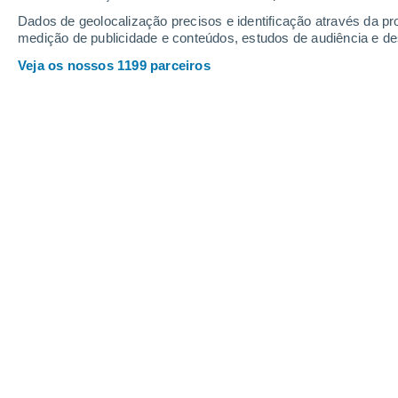
Dados de geolocalização precisos e identificação através da pr
medição de publicidade e conteúdos, estudos de audiência e d
Sábado
8
Domingo
9
Veja os nossos 1199 parceiros
A previsão do tempo por horas: Los
SÁBADO, 08 DE AGOSTO
1 Alerta agora
Risco moderado
O dia todo
Limpo
Nascer do Sol às
06h09m
Pôr do Sol às
19h47m
Primera luz as
05:42