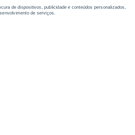
ocura de dispositivos, publicidade e conteúdos personalizados,
esenvolvimento de serviços.
Segunda
10
 Angeles
Sul
21°
Céu Claro
02:00
2
-
Sensação T.
21°
Oes
20°
Céu Claro
05:00
0
-
Sensação T.
20°
Sud
22°
Céu Claro
08:00
0
-
Sensação T.
24°
Sud
31°
Céu Claro
11:00
5
-
Sensação T.
30°