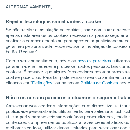
ALTERNATIVAMENTE,
Gráfico do tempo por horas em L
Rejeitar tecnologias semelhantes a cookie
Se não aceitar a instalação de cookies, pode continuar a aced
SÍMBOLO
TEMPERATURA
apenas instalaremos os cookies necessários para assegurar a 
analisar o comportamento ou para apresentar publicidade ou co
00
03
06
09
12
15
18
21
00
03
06
09
geral não personalizada. Pode recusar a instalação de cookies 
botão "Recusar".
Com o seu consentimento, nós e os
nossos parceiros
utilizamo
para armazenar, aceder e processar dados pessoais, tais como a
33°
cookies. É possível que alguns fornecedores possam processa
31°
qual se pode opor. Para tal, pode retirar o seu consentimento 
30°
clicando em “
Definições
” ou na nossa
Política de Cookies
neste
25°
Nós e os nossos parceiros efetuamos o seguinte trata
23°
23°
22°
22°
21°
Armazenar e/ou aceder a informações num dispositivo, utilizar da
21°
20°
publicidade personalizada, utilizar perfis para selecionar public
utilizar perfis para selecionar conteúdos personalizados, med
conteúdos, compreender os públicos através de estatísticas ou
melhorar serviços, utilizar dados limitados para selecionar cont