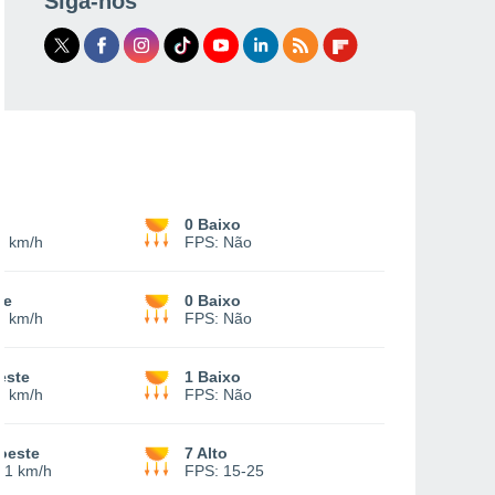
Siga-nos
0 Baixo
9 km/h
FPS:
Não
te
0 Baixo
3 km/h
FPS:
Não
este
1 Baixo
9 km/h
FPS:
Não
oeste
7 Alto
21 km/h
FPS:
15-25