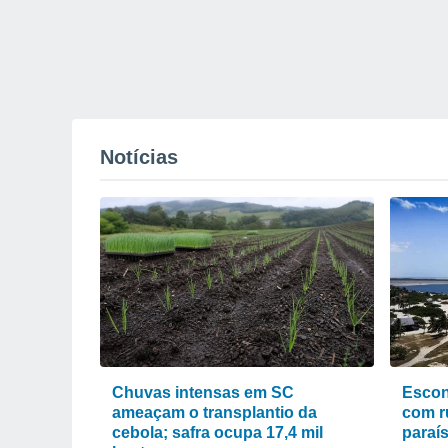
Notícias
Chuvas intensas em SC
Escon
ameaçam o transplantio da
com r
cebola; safra ocupa 17,4 mil
paraí