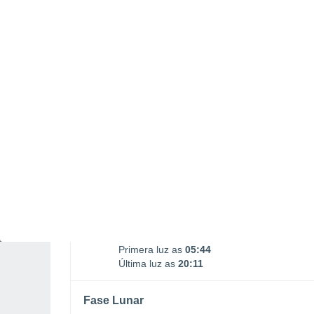
Nascimento da Lua
Ocaso da Lua
02:23
17:45
SEGUNDA, 10 DE AGOSTO
O dia todo
Nuvens dispersas
Nascer do Sol às
06h11m
Pôr do Sol às
19h45m
Primera luz as
05:44
Última luz as
20:11
Fase Lunar