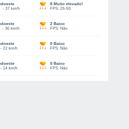
udoeste
8 Muito elevado!
2
-
37 km/h
FPS:
25-50
udoeste
2 Baixo
-
36 km/h
FPS:
Não
udoeste
0 Baixo
-
22 km/h
FPS:
Não
udoeste
0 Baixo
-
14 km/h
FPS:
Não