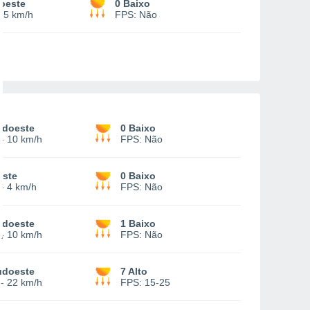
oeste
0 Baixo
15 km/h
FPS:
Não
udoeste
0 Baixo
-
10 km/h
FPS:
Não
este
0 Baixo
-
4 km/h
FPS:
Não
udoeste
1 Baixo
-
10 km/h
FPS:
Não
udoeste
7 Alto
-
22 km/h
FPS:
15-25