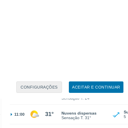
Sud
22°
Céu Claro
23:00
5
-
Sensação T.
23°
S
21°
Céu Claro
02:00
3
Sensação T.
21°
O
20°
Céu Claro
05:00
1
Sensação T.
20°
CONFIGURAÇÕES
ACEITAR E CONTINUAR
S
22°
Céu Claro
08:00
1
Sensação T.
24°
S
31°
Nuvens dispersas
11:00
5
Sensação T.
31°