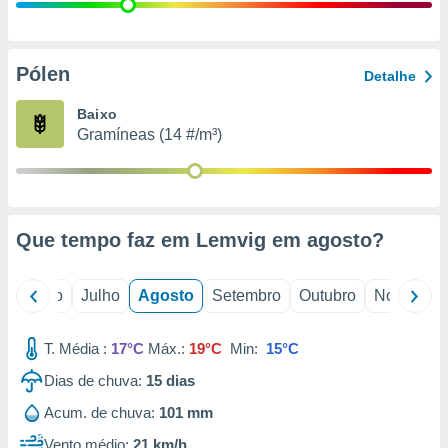
conteúdos.
ção
Pólen
Detalhe
ão através
de
Baixo
,
Gramíneas (14 #/m³)
 e
dos,
publicidade
s, estudos
Que tempo faz em Lemvig em
agosto
?
a e
mento de
o
Junho
Julho
Agosto
Setembro
Outubro
Novembro
ossos 1199
eiros
T. Média :
17°C
Máx.:
19°C
Min:
15°C
Dias de chuva:
15
dias
Acum. de chuva:
101 mm
Vento médio:
21 km/h