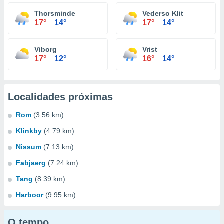
Thorsminde
Vederso Klit
17°
14°
17°
14°
Viborg
Vrist
17°
12°
16°
14°
Localidades próximas
Rom
(3.56 km)
Klinkby
(4.79 km)
Nissum
(7.13 km)
Fabjaerg
(7.24 km)
Tang
(8.39 km)
Harboor
(9.95 km)
O tempo...