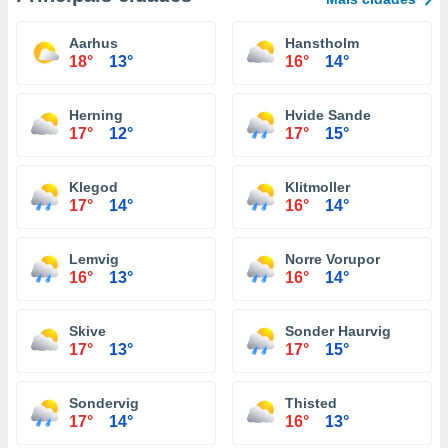
Aarhus
Hanstholm
18°
13°
16°
14°
Herning
Hvide Sande
17°
12°
17°
15°
Klegod
Klitmoller
17°
14°
16°
14°
Lemvig
Norre Vorupor
16°
13°
16°
14°
Skive
Sonder Haurvig
17°
13°
17°
15°
Sondervig
Thisted
17°
14°
16°
13°