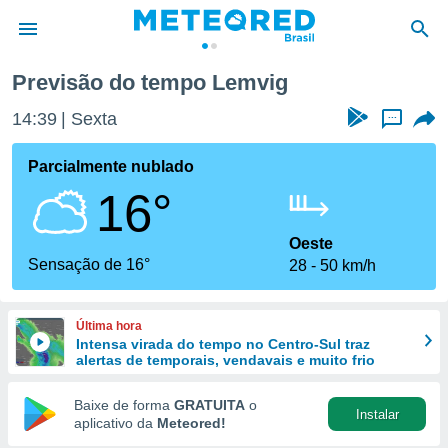
Previsão do tempo Lemvig
de
14:39
Sexta
...
 da
tempo.com)
Parcialmente nublado
do por
16°
is para
e as
 fornecidas
Oeste
 qualidade.
Sensação de 16°
28
50 km/h
r a este
s das
opções:
Última hora
Intensa virada do tempo no Centro-Sul traz
ookies e
alertas de temporais, vendavais e muito frio
 forma
Baixe de forma
GRATUITA
o
Instalar
e digital
aplicativo da
Meteored!
da,