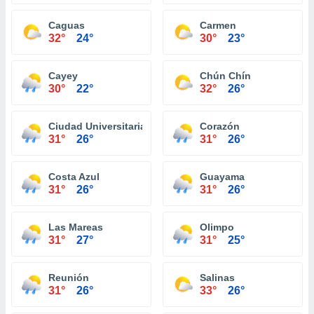
Caguas
Carmen
32°
24°
30°
23°
Cayey
Chún Chín
30°
22°
32°
26°
Ciudad Universitaria
Corazón
31°
26°
31°
26°
Costa Azul
Guayama
31°
26°
31°
26°
Las Mareas
Olimpo
31°
27°
31°
25°
Reunión
Salinas
31°
26°
33°
26°