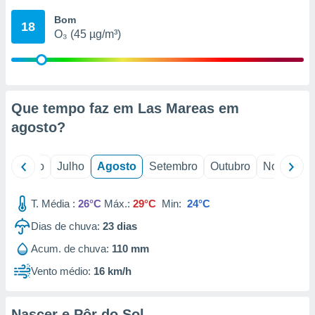
conteúdos.
Bom
18
O₃ (45 µg/m³)
ção
ão através
de
,
 e
Que tempo faz em Las Mareas em
agosto
?
dos,
publicidade
s, estudos
o
Junho
Julho
Agosto
Setembro
Outubro
Novembro
a e
mento de
T. Média :
26°C
Máx.:
29°C
Min:
24°C
ossos 1199
Dias de chuva:
23
dias
eiros
Acum. de chuva:
110 mm
Vento médio:
16 km/h
Nascer e Pôr do Sol