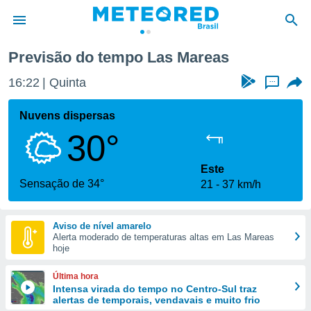
Previsão do tempo Las Mareas
de
16:22
Quinta
...
 da
tempo.com)
Nuvens dispersas
do por
30°
is para
e as
 fornecidas
Este
 qualidade.
Sensação de 34°
21
37 km/h
r a este
s das
opções:
Aviso de nível amarelo
Alerta moderado de temperaturas altas em Las Mareas
ookies e
hoje
 forma
Última hora
e digital
Intensa virada do tempo no Centro-Sul traz
alertas de temporais, vendavais e muito frio
da,